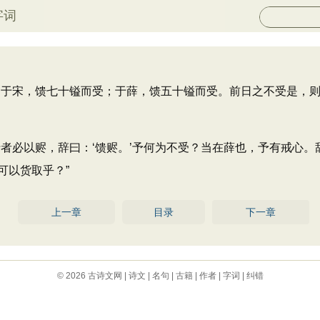
字词
于宋，馈七十镒而受；于薛，馈五十镒而受。前日之不受是，则
必以赆，辞曰：‘馈赆。’予何为不受？当在薛也，予有戒心。辞
可以货取乎？”
上一章
目录
下一章
© 2026
古诗文网
|
诗文
|
名句
|
古籍
|
作者
|
字词
|
纠错