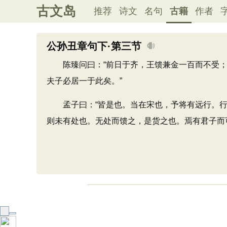
古文岛
推荐
诗文
名句
古籍
作者
公孙丑章句下·第三节
陈臻问曰：“前日于齐，王馈兼金一百而不受；
夫子必居一于此矣。”
孟子曰：“皆是也。当在宋也，予将有远行。行者
则未有处也。无处而馈之，是货之也。焉有君子而