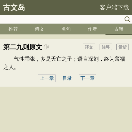
古文岛
客户端下载
推荐
诗文
名句
作者
古籍
第二九则原文
译文
注释
赏析
气性乖张，多是夭亡之子；语言深刻，终为薄福
之人。
上一章
目录
下一章