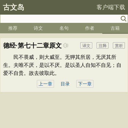
古文岛
客户端下载
推荐
诗文
名句
作者
古籍
德经·第七十二章原文
译文
注释
赏析
民不畏威，则大威至。无狎其所居，无厌其所
生。夫唯不厌，是以不厌。是以圣人自知不自见；自
爱不自贵。故去彼取此。
上一章
目录
下一章