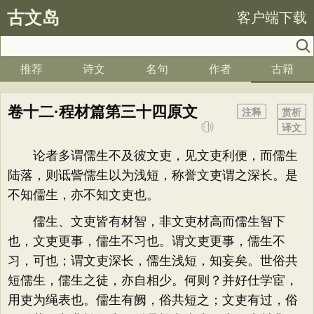
古文岛
客户端下载
推荐
诗文
名句
作者
古籍
卷十二·程材篇第三十四原文
注释
赏析
译文
论者多谓儒生不及彼文吏，见文吏利便，而儒生
陆落，则诋訾儒生以为浅短，称誉文吏谓之深长。是
不知儒生，亦不知文吏也。
儒生、文吏皆有材智，非文吏材高而儒生智下
也，文吏更事，儒生不习也。谓文吏更事，儒生不
习，可也；谓文吏深长，儒生浅短，知妄矣。世俗共
短儒生，儒生之徒，亦自相少。何则？并好仕学宦，
用吏为绳表也。儒生有阙，俗共短之；文吏有过，俗