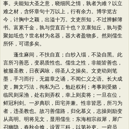
事。夫能知大圣之意，晓细民之情，孰者为难？以立
难之材，含怀章句十万以上，行有余力。博学览古
今，计胸中之颖，出溢十万。文吏所知，不过辨解簿
书。富累千金，孰与赀直百十也？京禀知丘，孰与委
聚如坻也？世名材为名器，器大者盈物多。然则儒生
所怀，可谓多矣。
蓬生麻间，不扶自直；白纱入缁，不染自黑。此
言所习善恶，变易质性也。儒生之性，非能皆善也，
被服圣教，日夜讽咏，得圣人之操矣。文吏幼则笔
墨，手习而行，无篇章之诵，不闻仁义之语。长大成
吏，舞文巧法，徇私为己，勉赴权利；考事则受赂，
临民则采渔，处右则弄权，幸上则卖将；一旦在位，
鲜冠利剑。一岁典职，田宅并兼。性非皆恶，所习为
者，违圣教也。故习善儒路，归化慕义，志操则励变
从高明。明将见文，显用儒生：东海相宗叔犀，犀广
召幽隐，春秋会飨，设置三科，以第补吏。一府员