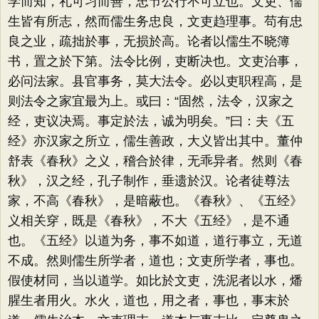
学而知，礼可习而善，忠节公行不可立也。文吏、儒
生皆有所志，然而儒生务忠良，文吏趋理事。苟有忠
良之业，疏拙於事，无损於高。论者以儒生不晓簿
书，置之於下第。法令比例，吏断决也。文吏治事，
必问法家。县官事务，莫大法令。必以吏职程高，是
则法令之家宜最为上。或曰：“固然，法令，汉家之
经，吏议决焉。事定於法，诚为明矣。”曰：夫《五
经》亦汉家之所立，儒生善政，大义皆出其中。董仲
舒表《春秋》之义，稽合於律，无乖异者。然则《春
秋》，汉之经，孔子制作，垂遗於汉。论者徒尊法
家，不高《春秋》，是暗蔽也。《春秋》、《五经》
义相关穿，既是《春秋》，不大《五经》，是不通
也。《五经》以道为务，事不如道，道行事立，无道
不成。然则儒生所学者，道也；文吏所学者，事也。
假使材同，当以道学。如比於文吏，洗泥者以水，燔
腥生者用火。水火，道也，用之者，事也，事末於