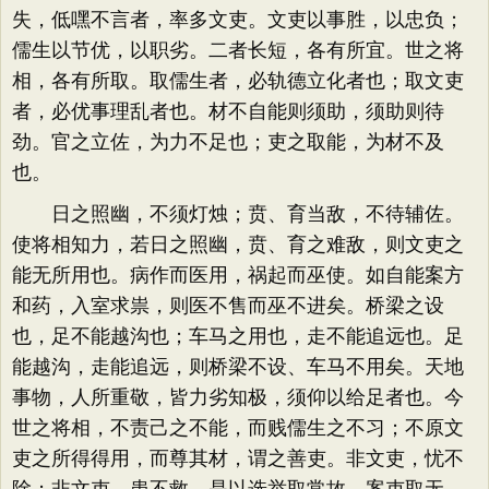
失，低嘿不言者，率多文吏。文吏以事胜，以忠负；
儒生以节优，以职劣。二者长短，各有所宜。世之将
相，各有所取。取儒生者，必轨德立化者也；取文吏
者，必优事理乱者也。材不自能则须助，须助则待
劲。官之立佐，为力不足也；吏之取能，为材不及
也。
日之照幽，不须灯烛；贲、育当敌，不待辅佐。
使将相知力，若日之照幽，贲、育之难敌，则文吏之
能无所用也。病作而医用，祸起而巫使。如自能案方
和药，入室求祟，则医不售而巫不进矣。桥梁之设
也，足不能越沟也；车马之用也，走不能追远也。足
能越沟，走能追远，则桥梁不设、车马不用矣。天地
事物，人所重敬，皆力劣知极，须仰以给足者也。今
世之将相，不责己之不能，而贱儒生之不习；不原文
吏之所得得用，而尊其材，谓之善吏。非文吏，忧不