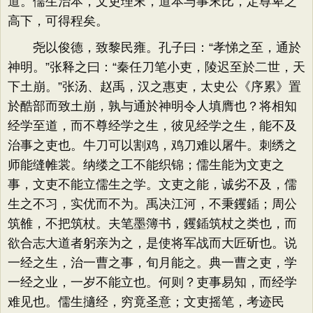
道。儒生治本，文吏理末，道本与事末比，定尊卑之
高下，可得程矣。
尧以俊德，致黎民雍。孔子曰：“孝悌之至，通於
神明。”张释之曰：“秦任刀笔小吏，陵迟至於二世，天
下土崩。”张汤、赵禹，汉之惠吏，太史公《序累》置
於酷部而致土崩，孰与通於神明令人填膺也？将相知
经学至道，而不尊经学之生，彼见经学之生，能不及
治事之吏也。牛刀可以割鸡，鸡刀难以屠牛。刺绣之
师能缝帷裳。纳缕之工不能织锦；儒生能为文吏之
事，文吏不能立儒生之学。文吏之能，诚劣不及，儒
生之不习，实优而不为。禹决江河，不秉钁鍤；周公
筑雒，不把筑杖。夫笔墨簿书，钁鍤筑杖之类也，而
欲合志大道者躬亲为之，是使将军战而大匠斫也。说
一经之生，治一曹之事，旬月能之。典一曹之吏，学
一经之业，一岁不能立也。何则？吏事易知，而经学
难见也。儒生擿经，穷竟圣意；文吏摇笔，考迹民