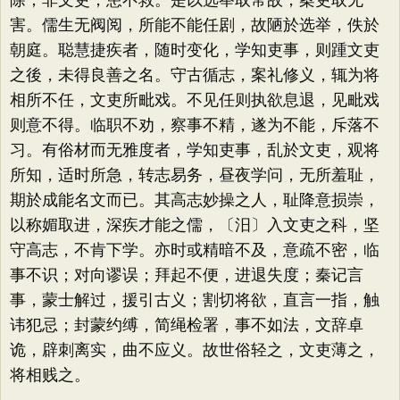
除；非文吏，患不救。是以选举取常故，案吏取无
害。儒生无阀阅，所能不能任剧，故陋於选举，佚於
朝庭。聪慧捷疾者，随时变化，学知吏事，则踵文吏
之後，未得良善之名。守古循志，案礼修义，辄为将
相所不任，文吏所毗戏。不见任则执欲息退，见毗戏
则意不得。临职不劝，察事不精，遂为不能，斥落不
习。有俗材而无雅度者，学知吏事，乱於文吏，观将
所知，适时所急，转志易务，昼夜学问，无所羞耻，
期於成能名文而已。其高志妙操之人，耻降意损崇，
以称媚取进，深疾才能之儒，〔汨〕入文吏之科，坚
守高志，不肯下学。亦时或精暗不及，意疏不密，临
事不识；对向谬误；拜起不便，进退失度；秦记言
事，蒙士解过，援引古义；割切将欲，直言一指，触
讳犯忌；封蒙约缚，简绳检署，事不如法，文辞卓
诡，辟刺离实，曲不应义。故世俗轻之，文吏薄之，
将相贱之。