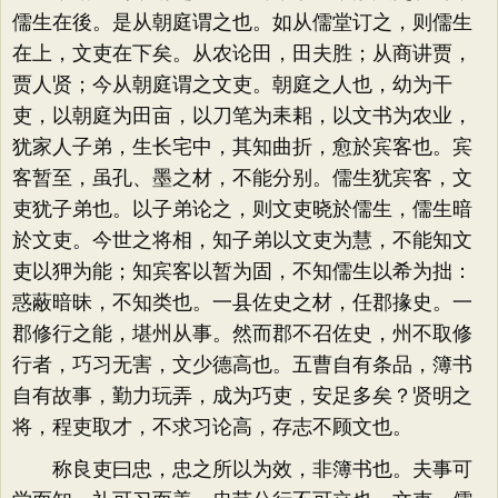
儒生在後。是从朝庭谓之也。如从儒堂订之，则儒生
在上，文吏在下矣。从农论田，田夫胜；从商讲贾，
贾人贤；今从朝庭谓之文吏。朝庭之人也，幼为干
吏，以朝庭为田亩，以刀笔为耒耜，以文书为农业，
犹家人子弟，生长宅中，其知曲折，愈於宾客也。宾
客暂至，虽孔、墨之材，不能分别。儒生犹宾客，文
吏犹子弟也。以子弟论之，则文吏晓於儒生，儒生暗
於文吏。今世之将相，知子弟以文吏为慧，不能知文
吏以狎为能；知宾客以暂为固，不知儒生以希为拙：
惑蔽暗昧，不知类也。一县佐史之材，任郡掾史。一
郡修行之能，堪州从事。然而郡不召佐史，州不取修
行者，巧习无害，文少德高也。五曹自有条品，簿书
自有故事，勤力玩弄，成为巧吏，安足多矣？贤明之
将，程吏取才，不求习论高，存志不顾文也。
称良吏曰忠，忠之所以为效，非簿书也。夫事可