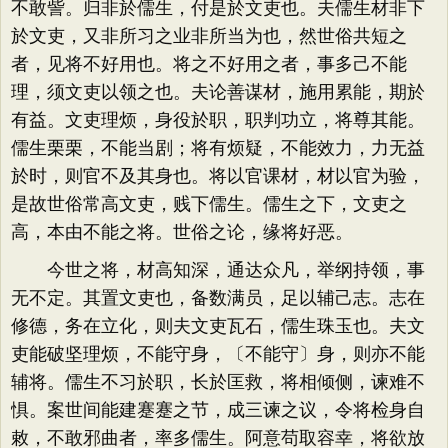
不敢訾。归非於儒生，付是於文吏也。夫儒生材非下
於文吏，又非所习之业非所当为也，然世俗共短之
者，见将不好用也。将之不好用之者，事多己不能
理，须文吏以领之也。夫论善谋材，施用累能，期於
有益。文吏理烦，身役於职，职判功立，将尊其能。
儒生栗栗，不能当剧；将有烦疑，不能效力，力无益
於时，则官不及其身也。将以官课材，材以官为验，
是故世俗常高文吏，贱下儒生。儒生之下，文吏之
高，本由不能之将。世俗之论，缘将好恶。
今世之将，材高知深，通达众凡，举纲持领，事
无不定。其置文吏也，备数满员，足以辅己志。志在
修德，务在立化，则夫文吏瓦石，儒生珠玉也。夫文
吏能破坚理烦，不能守身，〔不能守〕身，则亦不能
辅将。儒生不习於职，长於匡救，将相倾侧，谏难不
惧。案世间能建蹇蹇之节，成三谏之议，令将检身自
敕，不敢邪曲者，率多儒生。阿意苟取容幸，将欲放