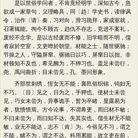
是以世俗学问者，不肯竟经明学，深知古今，急
欲成一家章句，义理略具，同〔趋〕学史书，读律讽
令，治作〔请〕奏，习对向，滑习跪拜，家成室就，
召署辄能。徇今不顾古，趋仇不存志，竞进不案礼，
废经不念学。是以古经废而不修，旧学暗而不明，儒
者寂於空室，文吏哗於朝堂。材能之士，随世驱驰；
节操之人，守隘屏窜。驱驰日以巧，屏窜日以拙。非
材顿知不及也，希见阙为，不狎习也。盖足未尝行，
尧、禹问曲折；目未尝见，孔、墨问形象。
齐部世刺绣，恆女无不能；襄邑俗织锦，钝妇无
不巧。〔目〕见之，日为之，手狎也。使材士未尝
见，巧女未尝为，异事诡手，暂为卒睹，显露易为
者，犹愦愦焉。方今论事，不谓希更，而曰材不敏；
不曰未尝为，而曰知不达。失其实也。儒生材无不能
敏，业无不能达，志不〔肯〕为。今俗见不习，谓之
不能，睹不为，谓之不达。科用累能，故文吏在前，