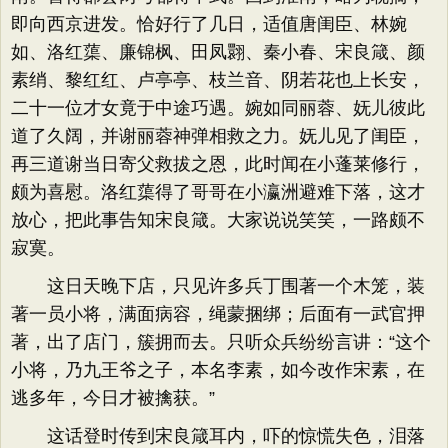
即向西京进发。恰好行了几日，适值唐闺臣、林婉
如、洛红蕖、廉锦枫、田凤翾、秦小春、宋良箴、颜
素绡、黎红红、卢亭亭、枝兰音、阴若花也上长安，
二十一位才女竟于中途巧遇。婉如同丽蓉、妩儿彼此
道了久阔，并谢丽蓉神弹相救之力。妩儿见了闺臣，
再三道谢当日寄父救拔之恩，此时闻在小蓬莱修行，
颇为喜慰。洛红蕖得了哥哥在小瀛洲避难下落，这才
放心，把此事告知宋良箴。大家说说笑笑，一路颇不
寂寞。
这日天晚下店，只见许多兵丁围著一个木笼，装
著一员小将，满面病容，绳蒙捆绑；后面有一武官押
著，出了店门，簇拥而去。只听众兵纷纷言讲：“这个
小将，乃九王爷之子，本名李素，如今改作宋素，在
逃多年，今日才被擒获。”
这话登时传到宋良箴耳内，吓的惊慌失色，泪落