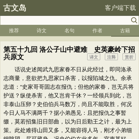
古文岛
客户端下载
推荐
诗文
名句
作者
古籍
第五十九回 洛公子山中避难 史英豪岭下招
兵原文
译文
注释
赏析
话说史述闻武九思家眷不日从此经过，即同洛承
志商量，意欲把九思家口杀害，以报陷城之仇。余承
志道：“史家哥哥固志在报仇；但他的家眷，岂无兵将
护送？纵使杀害，他又岂肯干休？一经领兵到此，岂
非泰山压卵？史伯伯兵马数万，尚且不能取胜，何况
今日人马不满两千？据小弟愚见：且把报仇之事暂
缀，莫若招集旧日部曲，以为日后勤王之计，最为上
策。此处难得山田又多，又能容得人马，刚才小弟细