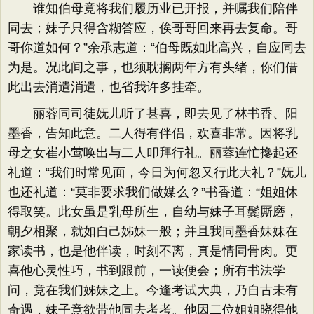
谁知伯母竟将我们履历业已开报，并嘱我们陪伴
同去；妹子只得含糊答应，俟哥哥回来再去复命。哥
哥你道如何？”余承志道：“伯母既如此高兴，自应同去
为是。况此间之事，也须耽搁两年方有头绪，你们借
此出去消遣消遣，也省我许多挂牵。
丽蓉同司徒妩儿听了甚喜，即去见了林书香、阳
墨香，告知此意。二人得有伴侣，欢喜非常。因将乳
母之女崔小莺唤出与二人叩拜行礼。丽蓉连忙搀起还
礼道：“我们时常见面，今日为何忽又行此大礼？”妩儿
也还礼道：“莫非要求我们做媒么？”书香道：“姐姐休
得取笑。此女虽是乳母所生，自幼与妹子耳鬓厮磨，
朝夕相聚，就如自己姊妹一般；并且我同墨香妹妹在
家读书，也是他伴读，时刻不离，真是情同骨肉。更
喜他心灵性巧，书到跟前，一读便会；所有书法学
问，竟在我们姊妹之上。今逢考试大典，乃自古未有
奇遇，妹子意欲带他同去考考。他因二位姐姐晓得他