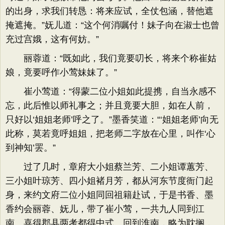
的出身，求我们转恳：将来应试，全仗包涵，替他遮
掩遮掩。”妩儿道：“这个何消嘱付！妹子向在淑士也曾
充过宫娥，这有何妨。”
丽蓉道：“既如此，我们竟要叨长，将来个称崔姑
娘，竟要呼作小莺妹妹了。”
崔小莺道：“得蒙二位小姐如此提携，自当永感不
忘，此后惟以师礼事之；并且竟要大胆，如在人前，
只好以‘姐姐老师’呼之了。”墨香笑道：“‘姐姐老师’向无
此称，莫若竟呼姐姐，把老师二字放在心里，叫作‘心
到神知’罢。”
过了几时，章府大小姐蔡兰芳、二小姐谭蕙芳、
三小姐叶琼芳、四小姐褚月芳，都从河东节度衙门起
身，来约文府二位小姐同回祖籍赴试，于是书香、墨
香约会丽蓉、妩儿，带了崔小莺，一共九人同到江
南。喜得郡县两考都得中式。回到淮南，略为耽搁，