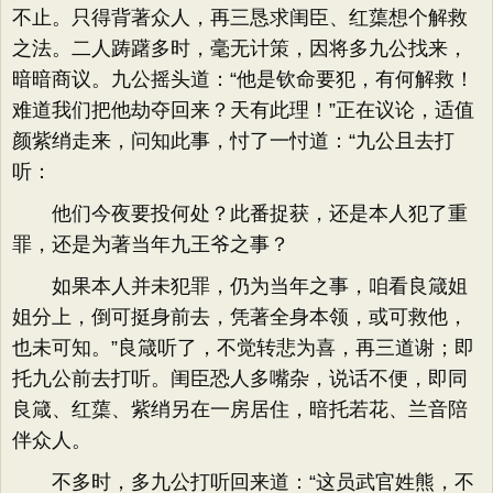
不止。只得背著众人，再三恳求闺臣、红蕖想个解救
之法。二人踌躇多时，毫无计策，因将多九公找来，
暗暗商议。九公摇头道：“他是钦命要犯，有何解救！
难道我们把他劫夺回来？天有此理！”正在议论，适值
颜紫绡走来，问知此事，忖了一忖道：“九公且去打
听：
他们今夜要投何处？此番捉获，还是本人犯了重
罪，还是为著当年九王爷之事？
如果本人并未犯罪，仍为当年之事，咱看良箴姐
姐分上，倒可挺身前去，凭著全身本领，或可救他，
也未可知。”良箴听了，不觉转悲为喜，再三道谢；即
托九公前去打听。闺臣恐人多嘴杂，说话不便，即同
良箴、红蕖、紫绡另在一房居住，暗托若花、兰音陪
伴众人。
不多时，多九公打听回来道：“这员武官姓熊，不