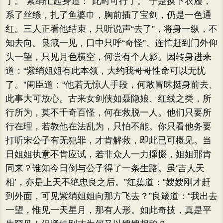
了。”紫绡忙起身道：“此时可行了。”于是换下衣履，
系了丝绦，扎了鱼婆巾，胸前插了宝剑，仍是一色通
红。三人正看他结束，只听说声“去了”，将身一纵，不
知去向。良箴一见，口中只呼“奇怪”、连忙赶到门外仰
头一望，只见月色横空，何尝有个人影。因转身进来
道：“紫绡姐姐有此本领，大约我哥哥性命可以无忧
了。”闺臣道：“他若无惊人手段，何敢冒昧挺身前去、
此事大可放心。古来女剑侠如聂隐娘、红线之类，所
行所为，莫不千奇百怪，何在救脱一人。他们只要所
行在理，若教他在法乱为，只怕不能。你只看他务要
打听宋公子有无犯罪，才肯解救，即此已可概见。当
日姐姐执意不肯应试，若非众人一力撺掇，姐姐那肯
同来？谁知今日倒与公子得了一条生路。虽‘吉人天
相’，亦是上天不绝忠良之后。”红蕖道：“嫂嫂刚才赶
到外面，可见紫绡姐姐向那方飞去？”良箴道：“我出去
一望，惟见一天星月，那有人形。如此奇技，真是平