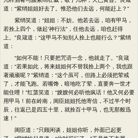
几样酒肴与颜紫绡壮威，敬了几杯，天已黄昏。良箴
道：“紫绡姐姐好去了。惟恐他们去远，何能赶上？”
紫绡笑道：“姐姐：不妨。他若去远，咱有甲马，
若拴上四个，做起‘神行法”，任他去远，咱也赶得
上。”良箴道：“这甲马不知别人拴上也能行么？”紫绡
道：
“如何不能！只要把咒语一念，他就走了。”良箴
道：“若果如此，将来姐姐何不替我拴上两个，我也跟
著顽顽呢？”紫绡道：“这个虽可，但路上必须把荤戒
了，才能飞跑。若嘴馋，暗地吃了荤，直要奔一世才
能住哩！”红蕖笑道：“嫂嫂何必听他疯话！他又何必要
用甲马！前在岭南，闺臣姐姐托他寄信，不过半个时
辰，往返已是四五十里，就拴百十甲马，也无那般迅
速！”
闺臣道：“只顾闲谈，姐姐你听，外面已起更