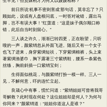
生罕见！但贤妹刚才为何又以嫂嫂相称？
前日所说‘机事不密则害成’那句话，莫非忘了？只
顾如此，设或有人盘根问底，一时答对讹错，露出马
脚，岂不有误大事！”红蕖道：“这是妹子偶尔顺口称
错，此后自当时刻留心。”
三人谈之许久，渐渐已转四更，正在盼望，只听
嗖的一声，颜紫绡忽从外面飞进。随后又有一个女子
也飞了进来，身穿紫绸短祆，下穿紫绸棉裤，头上束
著紫绸渔婆巾，胸下露著三寸紫绣鞋，腰系一条紫色
丝绦，胸前斜插一口紫绡宝剑；
生得面似桃花，与颜紫绡打扮一模一样。三人一
见，不解何意，吓的连忙立起。
良箴心中有事，慌忙问道：“紫绡姐姐可曾将我哥
哥解救？此时现在何处？这位姐姐却是何人？为何与
你同来？”颜紫绡道：“姐姐你道这人是谁？”