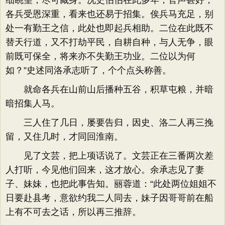
细眺望，尽可藏身。况史伯伯在此多年，官声甚好，
各兵受恩深重，看来也还易于招集。俟兵马充足，别
处一有勤王之信，此处也即起兵相助。二位在此既不
替天行道，又不打劫平民，自耕自种，与人无争，眼
前既可保全，将来亦不失勤王功业。二位以为何
如？”史述同洛承志听了，个个点头称善。
就命各兵在山前山后播种五谷，积草屯粮，并暗
暗招集人马。
三人住了几日，屡要告归，因史、洛二人再三挽
留，又住几时，才同回淮南。
见了文芸，把上项话说了。文芸正在三番两次差
人打听，今见他们回来，这才放心。余承志见了妻
子、妹妹，也把此事告知。丽蓉道：“此处两位姐姐不
日要赴县考，意欲约我二人同去，妹子因哥哥前在船
上有不可去之话，所以再三推辞。