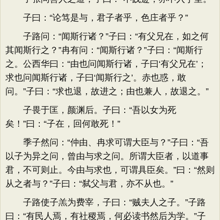
子曰：“论笃是与，君子者乎，色庄者乎？”
子路问：“闻斯行诸？”子曰：“有父兄在，如之何
其闻斯行之？”冉有问：“闻斯行诸？”子曰：“闻斯行
之。公西华曰：“由也问闻斯行诸，子曰‘有父兄在’；
求也问闻斯行诸，子曰‘闻斯行之’。赤也惑，敢
问。”子曰：“求也退，故进之；由也兼人，故退之。”
子畏于匡，颜渊后。子曰：“吾以女为死
矣！”曰：“子在，回何敢死！”
季子然问：“仲由、冉求可谓大臣与？”子曰：“吾
以子为异之问，曾由与求之问。所谓大臣者，以道事
君，不可则止。今由与求也，可谓具臣矣。”曰：“然则
从之者与？”子曰：“弑父与君，亦不从也。”
子路使子羔为费宰，子曰：“贼夫人之子。”子路
曰：“有民人焉，有社稷焉，何必读书然后为学。”子