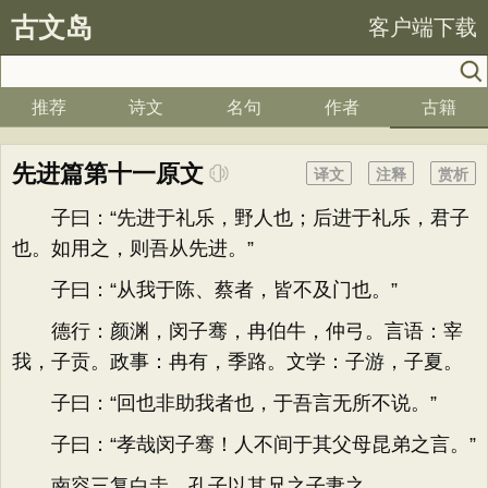
古文岛
客户端下载
推荐
诗文
名句
作者
古籍
先进篇第十一原文
译文
注释
赏析
子曰：“先进于礼乐，野人也；后进于礼乐，君子
也。如用之，则吾从先进。”
子曰：“从我于陈、蔡者，皆不及门也。”
德行：颜渊，闵子骞，冉伯牛，仲弓。言语：宰
我，子贡。政事：冉有，季路。文学：子游，子夏。
子曰：“回也非助我者也，于吾言无所不说。”
子曰：“孝哉闵子骞！人不间于其父母昆弟之言。”
南容三复白圭，孔子以其兄之子妻之。