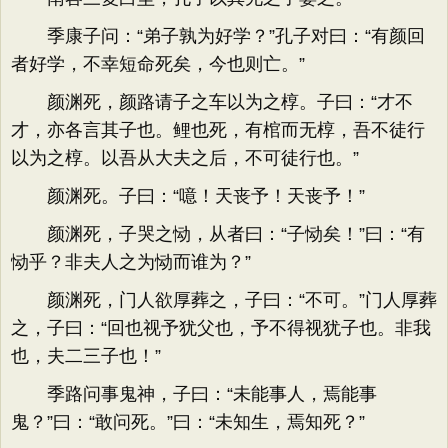
季康子问：“弟子孰为好学？”孔子对曰：“有颜回
者好学，不幸短命死矣，今也则亡。”
颜渊死，颜路请子之车以为之椁。子曰：“才不
才，亦各言其子也。鲤也死，有棺而无椁，吾不徒行
以为之椁。以吾从大夫之后，不可徒行也。”
颜渊死。子曰：“噫！天丧予！天丧予！”
颜渊死，子哭之恸，从者曰：“子恸矣！”曰：“有
恸乎？非夫人之为恸而谁为？”
颜渊死，门人欲厚葬之，子曰：“不可。”门人厚葬
之，子曰：“回也视予犹父也，予不得视犹子也。非我
也，夫二三子也！”
季路问事鬼神，子曰：“未能事人，焉能事
鬼？”曰：“敢问死。”曰：“未知生，焉知死？”