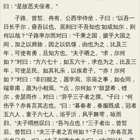
曰：“是故恶夫佞者。”
子路、曾皙、冉有、公西华侍坐，子曰：“以吾一
日长乎尔，毋吾以也。居则曰‘不吾知也’如或知尔，则
何以哉？”子路率尔而对曰：“千乘之国，摄乎大国之
间，加之以师旅，因之以饥馑，由也为之，比及三
年，可使有勇，且知方也。”夫子哂之。“求，尔何
如？”对曰：“方六七十，如五六十，求也为之，比及三
年，可使足民。如其礼乐，以俟君子。”“赤！尔何
如？”对曰：“非曰能之，愿学焉。宗庙之事，如会同，
端章甫，愿为小相焉。”“点，尔何如？”鼓瑟希，铿
尔，舍瑟而作，对曰：“异乎三子者之撰。”子曰：“何
伤乎？亦各言其志也。”曰：“暮春者，春服既成，冠者
五六人，童子六七人，浴乎沂，风乎舞雩，咏而
归。”夫子喟然叹曰：“吾与点也！”三子者出，曾皙
后。曾皙曰：“夫三子者之言何如？”子曰：“亦各言其