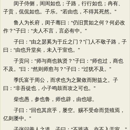
闵子侍侧，訚訚如也；子路，行行如也；冉有、
子贡，侃侃如也。子乐。“若由也，不得其死然。”
鲁人为长府，闵子骞曰：“仍旧贯如之何？何必改
作？”子曰：“夫人不言，言必有中。”
子曰：“由之瑟奚为于丘之门？”门人不敬子路，子
曰：“由也升堂矣，未入于室也。”
子贡问：“师与商也孰贤？”子曰：“师也过，商也
不及。”曰：“然则师愈与？”子曰：“过犹不及。”
季氏富于周公，而求也为之聚敛而附益之。子
曰：“非吾徒也，小子鸣鼓而攻之可也。”
柴也愚，参也鲁，师也辟，由也喭。
子曰：“回也其庶乎，屡空。赐不受命而货殖焉，
亿则屡中。”
子张问善人之道，子曰：“不践迹，亦不入于室。”