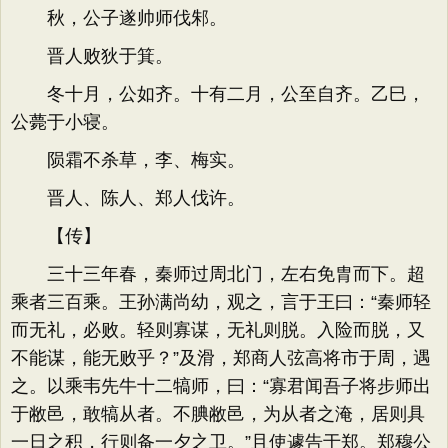
秋，公子遂帅师伐邾。
晋人败狄于箕。
冬十月，公如齐。十有二月，公至自齐。乙巳，
公薨于小寝。
陨霜不杀草，李、梅实。
晋人、陈人、郑人伐许。
【传】
三十三年春，秦师过周北门，左右免胄而下。超
乘者三百乘。王孙满尚幼，观之，言于王曰：“秦师轻
而无礼，必败。轻则寡谋，无礼则脱。入险而脱，又
不能谋，能无败乎？”及滑，郑商人弦高将市于周，遇
之。以乘韦先牛十二犒师，曰：“寡君闻吾子将步师出
于敝邑，敢犒从者。不腆敝邑，为从者之淹，居则具
一日之积，行则备一夕之卫。”且使遽告于郑。郑穆公