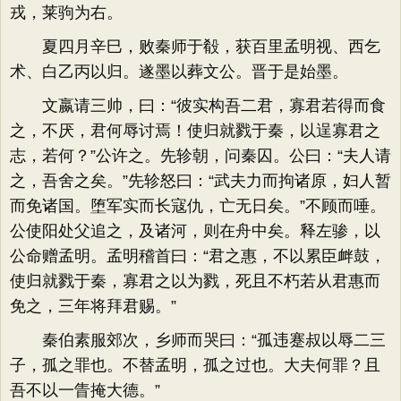
戎，莱驹为右。
夏四月辛巳，败秦师于殽，获百里孟明视、西乞
术、白乙丙以归。遂墨以葬文公。晋于是始墨。
文嬴请三帅，曰：“彼实构吾二君，寡君若得而食
之，不厌，君何辱讨焉！使归就戮于秦，以逞寡君之
志，若何？”公许之。先轸朝，问秦囚。公曰：“夫人请
之，吾舍之矣。”先轸怒曰：“武夫力而拘诸原，妇人暂
而免诸国。堕军实而长寇仇，亡无日矣。”不顾而唾。
公使阳处父追之，及诸河，则在舟中矣。释左骖，以
公命赠孟明。孟明稽首曰：“君之惠，不以累臣衅鼓，
使归就戮于秦，寡君之以为戮，死且不朽若从君惠而
免之，三年将拜君赐。”
秦伯素服郊次，乡师而哭曰：“孤违蹇叔以辱二三
子，孤之罪也。不替孟明，孤之过也。大夫何罪？且
吾不以一眚掩大德。”