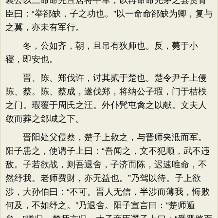
襄公以三命命先且居将中军，以再命命先茅之县赏胥
臣曰：“举郤缺，子之功也。”以一命命郤缺为卿，复与
之冀，亦未有军行。
冬，公如齐，朝，且吊有狄师也。反，薨于小
寝，即安也。
晋、陈、郑伐许，讨其贰于楚也。楚令尹子上侵
陈、蔡。陈、蔡成，遂伐郑，将纳公子瑕，门于桔柣
之门。瑕覆于周氏之汪。外仆髠屯禽之以献。文夫人
敛而葬之郐城之下。
晋阳处父侵蔡，楚子上救之，与晋师夹泜而军。
阳子患之，使谓子上曰：“吾闻之，文不犯顺，武不违
敌。子若欲战，则吾退舍，子济而陈，迟速唯命，不
然纾我。老师费财，亦无益也。”乃驾以待。子上欲
涉，大孙伯曰：“不可。晋人无信，半涉而薄我，悔败
何及，不如纾之。”乃退舍。阳子宣言曰：“楚师遁