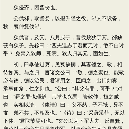
狄侵齐，因晋丧也。
公伐邾，取訾娄，以报升陉之役。邾人不设备，
秋，襄仲复伐邾。
狄伐晋，及箕。八月戊子，晋侯败狄于箕。郤缺
获白狄子。先轸曰：“匹夫逞志于君而无讨，敢不自讨
乎？”免胄入狄师，死焉。狄人归其元，面如生。
初，臼季使过冀，见冀缺耨，其妻馌之。敬，相
待如宾。与之归，言诸文公曰：“敬，德之聚也。能敬
必有德，德以治民，君请用之。臣闻之，出门如宾，
承事如祭，仁之则也。”公曰：“其父有罪，可乎？”对
曰：“舜之罪也殛鲧，其举也兴禹。管敬仲，桓之贼
也，实相以济。《康诰》曰：‘父不慈，子不祗，兄不
友，弟不共，不相及也。’《诗》曰：‘采葑采菲，无以
下体。’君取节焉可也。”文公以为下军大夫。反自箕，