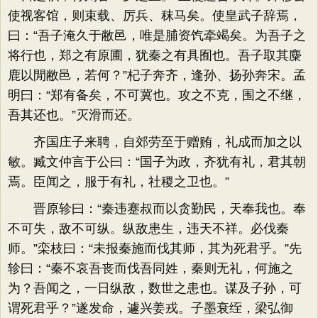
使视客馆，则束载、厉兵、秣马矣。使皇武子辞焉，
曰：“吾子淹久于敝邑，唯是脯资饩牵竭矣。为吾子之
将行也，郑之有原圃，犹秦之有具囿也。吾子取其麋
鹿以閒敝邑，若何？”杞子奔齐，逢孙、扬孙奔宋。孟
明曰：“郑有备矣，不可冀也。攻之不克，围之不继，
吾其还也。”灭滑而还。
齐国庄子来聘，自郊劳至于赠贿，礼成而加之以
敏。臧文仲言于公曰：“国子为政，齐犹有礼，君其朝
焉。臣闻之，服于有礼，社稷之卫也。”
晋原轸曰：“秦违蹇叔而以贪勤民，天奉我也。奉
不可失，敌不可纵。纵敌患生，违天不祥。必伐秦
师。”栾枝曰：“未报秦施而伐其师，其为死君乎。”先
轸曰：“秦不哀吾丧而伐吾同姓，秦则无礼，何施之
为？吾闻之，一日纵敌，数世之患也。谋及子孙，可
谓死君乎？”遂发命，遽兴姜戎。子墨衰绖，梁弘御