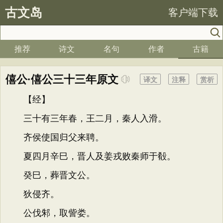
古文岛
客户端下载
推荐
诗文
名句
作者
古籍
僖公·僖公三十三年原文
译文
注释
赏析
【经】
三十有三年春，王二月，秦人入滑。
齐侯使国归父来聘。
夏四月辛巳，晋人及姜戎败秦师于殽。
癸巳，葬晋文公。
狄侵齐。
公伐邾，取訾娄。