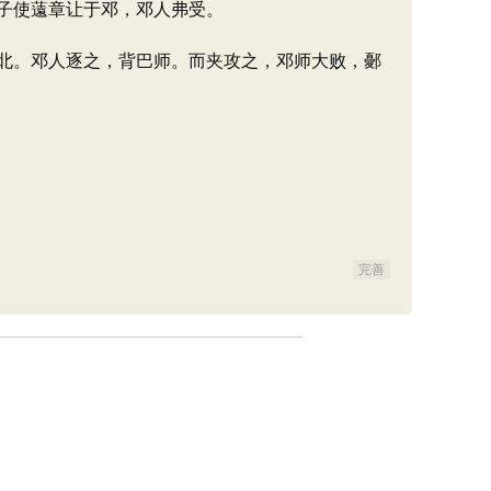
子使薳章让于邓，邓人弗受。
北。邓人逐之，背巴师。而夹攻之，邓师大败，鄾
完善