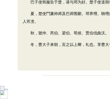
巴子使韩服告于楚，请与邓为好。楚子使道朔将
夏，楚使鬥廉帅师及巴师围鄾。邓养甥、聃甥帅
人宵溃。
秋，虢仲、芮伯、梁伯、荀侯、贾伯伐曲沃。
冬，曹大子来朝，宾之以上卿，礼也。享曹大子