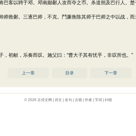
巴客以聘于邓。邓南鄙鄾人攻而夺之币。杀道朔及巴行人。楚
师救鄾。三逐巴师，不克。鬥廉衡陈其师于巴师之中以战，而
，初献，乐奏而叹。施父曰：“曹大子其有忧乎，非叹所也。”
上一章
目录
下一章
© 2026
古诗文网
|
诗文
|
名句
|
古籍
|
作者
|
字词
|
纠错