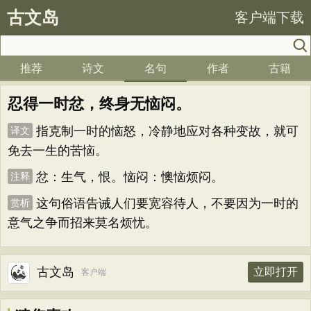
古文岛
客户端下载
推荐
诗文
名句
作者
古籍
忍得一时忿，终身无恼闷。
指克制一时的恼怒，冷静地应对各种变故，就可
译文
免去一生的苦恼。
忿：生气，恨。恼闷：懊恼烦闷。
注释
这句俗语告诫人们要宽容待人，不要因为一时的
赏析
意气之争而招来莫名烦忧。
古文岛
立即打开
客户端