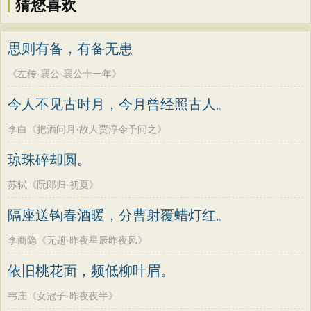
猜您喜欢
思则有备，有备无患
《左传·襄公·襄公十一年》
今人不见古时月，今月曾经照古人。
李白《把酒问月·故人贾淳令予问之》
琼珠碎却圆。
苏轼《阮郎归·初夏》
隔座送钩春酒暖，分曹射覆蜡灯红。
李商隐《无题·昨夜星辰昨夜风》
依旧桃花面，频低柳叶眉。
韦庄《女冠子·昨夜夜半》