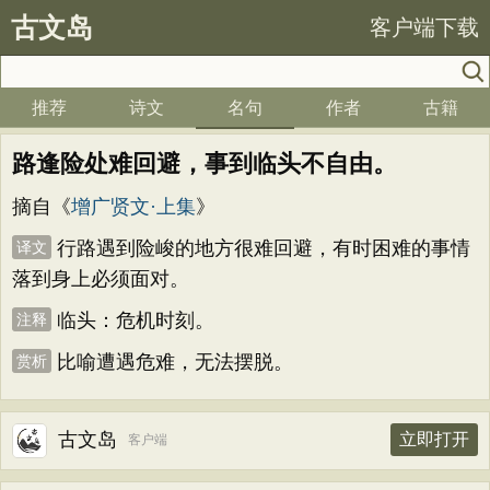
古文岛
客户端下载
推荐
诗文
名句
作者
古籍
路逢险处难回避，事到临头不自由。
摘自《
增广贤文·上集
》
行路遇到险峻的地方很难回避，有时困难的事情
译文
落到身上必须面对。
临头：危机时刻。
注释
比喻遭遇危难，无法摆脱。
赏析
古文岛
立即打开
客户端