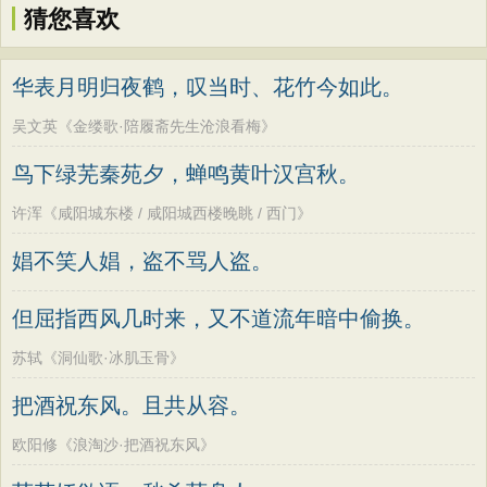
猜您喜欢
华表月明归夜鹤，叹当时、花竹今如此。
吴文英《金缕歌·陪履斋先生沧浪看梅》
鸟下绿芜秦苑夕，蝉鸣黄叶汉宫秋。
许浑《咸阳城东楼 / 咸阳城西楼晚眺 / 西门》
娼不笑人娼，盗不骂人盗。
但屈指西风几时来，又不道流年暗中偷换。
苏轼《洞仙歌·冰肌玉骨》
把酒祝东风。且共从容。
欧阳修《浪淘沙·把酒祝东风》