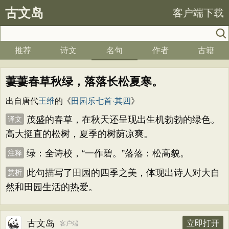
古文岛
客户端下载
推荐
诗文
名句
作者
古籍
萋萋春草秋绿，落落长松夏寒。
出自唐代
王维
的《
田园乐七首·其四
》
茂盛的春草，在秋天还呈现出生机勃勃的绿色。
译文
高大挺直的松树，夏季的树荫凉爽。
绿：全诗校，“一作碧。”落落：松高貌。
注释
此句描写了田园的四季之美，体现出诗人对大自
赏析
然和田园生活的热爱。
古文岛
立即打开
客户端