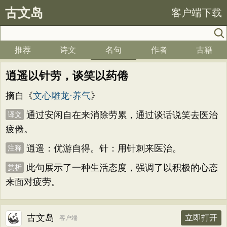
古文岛
客户端下载
推荐
诗文
名句
作者
古籍
逍遥以针劳，谈笑以药倦
摘自《
文心雕龙·养气
》
通过安闲自在来消除劳累，通过谈话说笑去医治
译文
疲倦。
逍遥：优游自得。针：用针刺来医治。
注释
此句展示了一种生活态度，强调了以积极的心态
赏析
来面对疲劳。
古文岛
立即打开
客户端