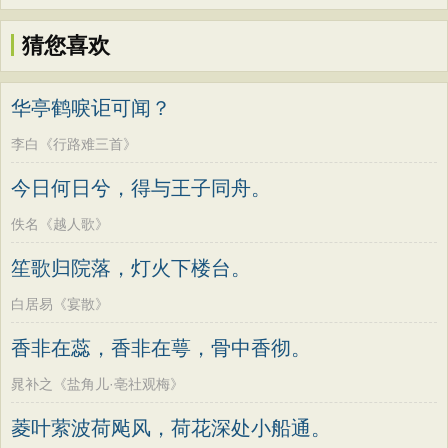
猜您喜欢
华亭鹤唳讵可闻？
李白《行路难三首》
今日何日兮，得与王子同舟。
佚名《越人歌》
笙歌归院落，灯火下楼台。
白居易《宴散》
香非在蕊，香非在萼，骨中香彻。
晁补之《盐角儿·亳社观梅》
菱叶萦波荷飐风，荷花深处小船通。