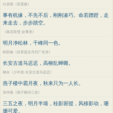
白居易《采莲曲》
事有机缘，不先不后，刚刚凑巧。命若蹭蹬，走
来走去，步步踏空。
《格言联璧·处事类》
明月净松林，千峰同一色。
欧阳修《自菩提步月归广化寺》
长安古道马迟迟，高柳乱蝉嘶。
柳永《少年游·长安古道马迟迟》
燕子楼中霜月夜，秋来只为一人长。
张仲素《燕子楼诗三首》
三五之夜，明月半墙，桂影斑驳，风移影动，珊
珊可爱。