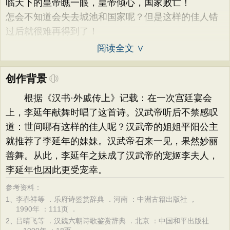
临天下的皇帝瞧一眼，皇帝倾心，国家败亡！
怎会不知道会失去城池和国家呢？但是这样的佳人错
过后就很难再得到了！
阅读全文 ∨
创作背景
根据《汉书·外戚传上》记载：在一次宫廷宴会
上，李延年献舞时唱了这首诗。汉武帝听后不禁感叹
道：世间哪有这样的佳人呢？汉武帝的姐姐平阳公主
就推荐了李延年的妹妹。汉武帝召来一见，果然妙丽
善舞。从此，李延年之妹成了汉武帝的宠姬李夫人，
李延年也因此更受宠幸。
参考资料：
1、
李春祥等 ．乐府诗鉴赏辞典 ．河南 ：中洲古籍出版社 ，
1990年 ：111页 ．
2、
吕晴飞等 ．汉魏六朝诗歌鉴赏辞典 ．北京 ：中国和平出版社