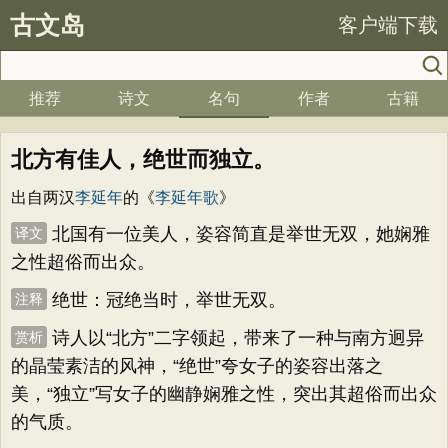
古文岛
客户端下载
推荐
诗文
名句
作者
古籍
北方有佳人，绝世而独立。
出自两汉
李延年
的《
李延年歌
》
北国有一位美人，姿容简直是举世无双，她娴雅
译文
之性超俗而出众。
绝世：冠绝当时，举世无双。
注释
诗人以“北方”二字领起，带来了一种与南方迥异
赏析
的晶莹素洁的风神，“绝世”夸女子的姿容出落之
美，“独立”写女子的幽静娴雅之性，突出其超俗而出众
的气质。