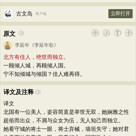
古文岛
立即打开
客户端
原文
李延年
《
李延年歌
》
北方有佳人，绝世而独立。
一顾倾人城，再顾倾人国。
宁不知倾城与倾国？佳人难再得。
译文及注释
译文
北国有一位美人，姿容简直是举世无双，她娴雅之性
超俗而出众，不屑与众女为伍，无人知己而独立。
她看守城的将士一眼，将士弃械，墙垣失守；她对君