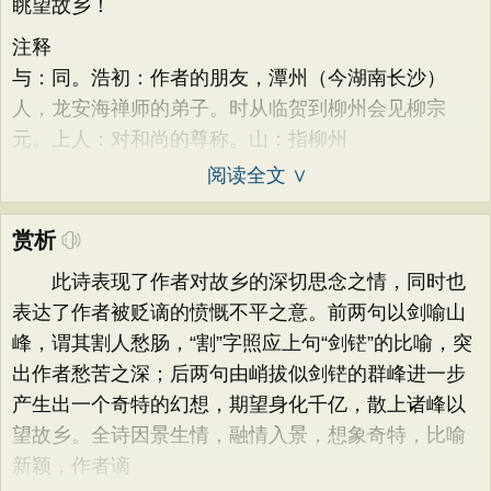
眺望故乡！
注释
与：同。浩初：作者的朋友，潭州（今湖南长沙）
人，龙安海禅师的弟子。时从临贺到柳州会见柳宗
元。上人：对和尚的尊称。山：指柳州
阅读全文 ∨
赏析
此诗表现了作者对故乡的深切思念之情，同时也
表达了作者被贬谪的愤慨不平之意。前两句以剑喻山
峰，谓其割人愁肠，“割”字照应上句“剑铓”的比喻，突
出作者愁苦之深；后两句由峭拔似剑铓的群峰进一步
产生出一个奇特的幻想，期望身化千亿，散上诸峰以
望故乡。全诗因景生情，融情入景，想象奇特，比喻
新颖，作者谪