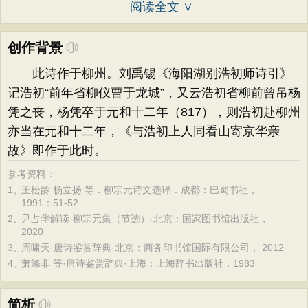
阅读全文 ∨
创作背景
此诗作于柳州。刘禹锡《海阳湖别浩初师诗引》
记浩初“前年省柳仪曹于龙城”，又云浩初省柳前曾吊杨
凭之丧，杨凭卒于元和十二年（817），则浩初赴柳州
亦当在元和十二年，《与浩初上人同看山寄京华亲
故》即作于此时。
参考资料：
1、
王松龄 杨立扬 等．柳宗元诗文选译．成都：巴蜀书社，
1991：51-52
2、
尹占华解读·柳宗元集（节选）·北京：国家图书馆出版社，
2020
3、
周啸天·唐诗鉴赏辞典·北京：商务印书馆国际有限公司， 2012
4、
萧涤非 等·唐诗鉴赏辞典·上海：上海辞书出版社，1983
简析