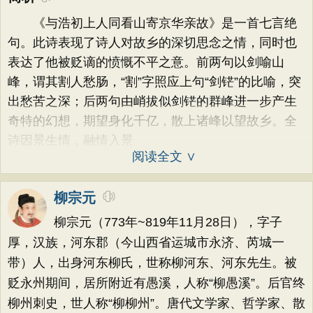
《与浩初上人同看山寄京华亲故》是一首七言绝
句。此诗表现了诗人对故乡的深切思念之情，同时也
表达了他被贬谪的愤慨不平之意。前两句以剑喻山
峰，谓其割人愁肠，“割”字照应上句“剑铓”的比喻，突
出愁苦之深；后两句由峭拔似剑铓的群峰进一步产生
奇特的幻想，期望身化千亿，散上诸峰以望故乡。全
诗因景生情，融情入景
阅读全文 ∨
柳宗元
柳宗元（773年~819年11月28日），字子
厚，汉族，河东郡（今山西省运城市永济、芮城一
带）人，出身河东柳氏，世称柳河东、河东先生。被
贬永州期间，居所附近有愚溪，人称“柳愚溪”。后官终
柳州刺史，世人称“柳柳州”。唐代文学家、哲学家、散