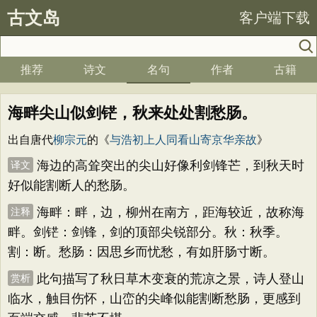
古文岛
客户端下载
推荐
诗文
名句
作者
古籍
海畔尖山似剑铓，秋来处处割愁肠。
出自唐代
柳宗元
的《
与浩初上人同看山寄京华亲故
》
海边的高耸突出的尖山好像利剑锋芒，到秋天时
译文
好似能割断人的愁肠。
海畔：畔，边，柳州在南方，距海较近，故称海
注释
畔。剑铓：剑锋，剑的顶部尖锐部分。秋：秋季。
割：断。愁肠：因思乡而忧愁，有如肝肠寸断。
此句描写了秋日草木变衰的荒凉之景，诗人登山
赏析
临水，触目伤怀，山峦的尖峰似能割断愁肠，更感到