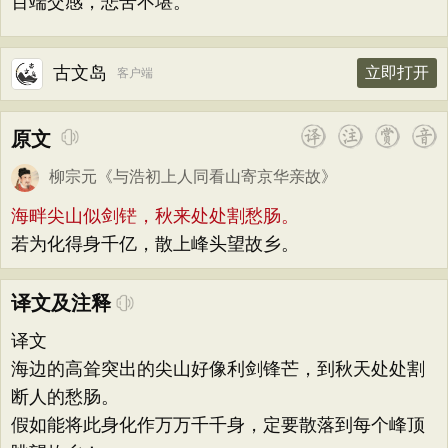
百端交感，悲苦不堪。
古文岛
立即打开
客户端
原文
柳宗元
《
与浩初上人同看山寄京华亲故
》
海畔尖山似剑铓，秋来处处割愁肠。
若为化得身千亿，散上峰头望故乡。
译文及注释
译文
海边的高耸突出的尖山好像利剑锋芒，到秋天处处割
断人的愁肠。
假如能将此身化作万万千千身，定要散落到每个峰顶