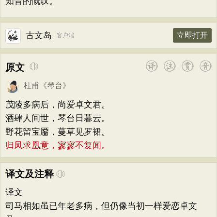
知音的慨叹。
古文岛
立即打开
客户端
原文
杜甫
《
琴台
》
茂陵多病后，尚爱卓文君。
酒肆人间世，琴台日暮云。
野花留宝靥，蔓草见罗裙。
归凤求凰意，寥寥不复闻。
译文及注释
译文
司马相如虽已年老多病，但仍像当初一样爱恋卓文