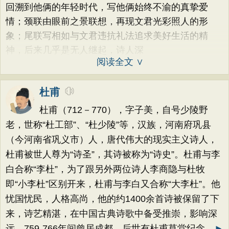
回溯到他俩的年轻时代，写他俩始终不渝的真挚爱
情；颈联由眼前之景联想，再现文君光彩照人的形
象；尾联写相如与文君违抗礼法追求美好生活的精
神，后来几乎是无人继起，诗人深
阅读全文 ∨
杜甫
杜甫（712－770），字子美，自号少陵野
老，世称“杜工部”、“杜少陵”等，汉族，河南府巩县
（今河南省巩义市）人，唐代伟大的现实主义诗人，
杜甫被世人尊为“诗圣”，其诗被称为“诗史”。杜甫与李
白合称“李杜”，为了跟另外两位诗人李商隐与杜牧
即“小李杜”区别开来，杜甫与李白又合称“大李杜”。他
忧国忧民，人格高尚，他的约1400余首诗被保留了下
来，诗艺精湛，在中国古典诗歌中备受推崇，影响深
远。759-766年间曾居成都，后世有杜甫草堂纪念。
►