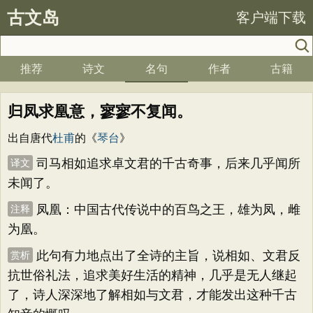
古文岛
客户端下载
推荐
诗文
名句
作者
古籍
归凤求凰意，寥寥不复闻。
出自唐代
杜甫
的《
琴台
》
司马相如追求卓文君的千古奇事，后来几乎闻所
译文
未闻了。
凤凰：中国古代传说中的百鸟之王，雄为凤，雌
注释
为凰。
此句有力地点出了全诗的主旨，说相如、文君反
赏析
抗世俗礼法，追求美好生活的精神，几乎是无人继起
了，诗人深深地了解相如与文君，才能发出这种千古