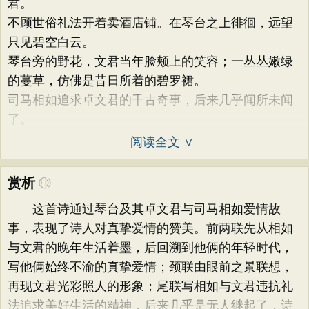
君。
不顾世俗礼法开着卖酒店铺。在琴台之上徘徊，远望
只见碧空白云。
琴台旁的野花，文君当年脸颊上的笑容；一丛丛嫩绿
的蔓草，仿佛是昔日所着的碧罗裙。
司马相如追求卓文君的千古奇事，后来几乎闻所未闻
了。
阅读全文 ∨
赏析
这首诗通过琴台及其卓文君与司马相如爱情故
事，表现了诗人对真挚爱情的赞美。前两联先从相如
与文君的晚年生活着墨，后回溯到他俩的年轻时代，
写他俩始终不渝的真挚爱情；颈联由眼前之景联想，
再现文君光彩照人的形象；尾联写相如与文君违抗礼
法追求美好生活的精神，后来几乎是无人继起了，诗