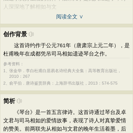
人深深地了解相如与文
阅读全文 ∨
创作背景
这首诗约作于公元761年（唐肃宗上元二年），是
杜甫晚年在成都凭吊司马相如遗迹琴台之作。
参考资料：
1、
张金华．李白杜甫白居易名诗经典大全集：高等教育出版社，
2010：267
2、
俞平伯．唐诗鉴赏辞典：上海辞书出版社，2013：574-575
简析
《琴台》是一首五言律诗。这首诗通过琴台及卓
文君与司马相如的爱情故事，表现了诗人对真挚爱情
的赞美。前两联先从相如与文君的晚年生活着墨，后