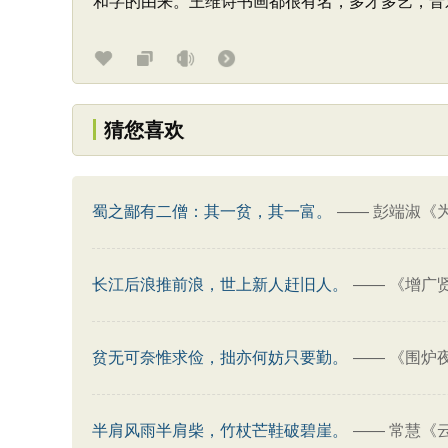
和字的由来。王维诗书画都很有名，多才多艺，音
猜您喜欢
蜀之鄙有二僧：其一贫，其一富。
——
彭端淑《
长江后浪推前浪，世上新人赶旧人。
——
《增广
贫无可奈惟求俭，拙亦何妨只要勤。
——
《围炉
半肩风雨半肩柴，竹杖芒鞋破碧崖。
——
常慧《