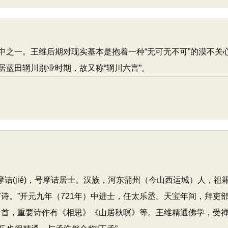
中之一。王维后期对现实基本是抱着一种“无可无不可”的漠不关
居蓝田辋川别业时期，故又称“辋川六言”。
，字摩诘(jié)，号摩诘居士。汉族，河东蒲州（今山西运城）人，
诗。”开元九年（721年）中进士，任太乐丞。天宝年间，拜吏
0余首，重要诗作有《相思》《山居秋暝》等。王维精通佛学，受