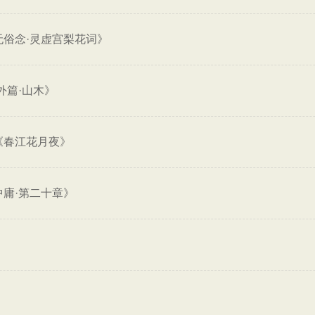
无俗念·灵虚宫梨花词》
外篇·山木》
《春江花月夜》
中庸·第二十章》