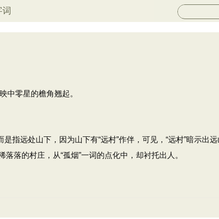
字词
映中零星的檐角翘起。
而是指远处山下，因为山下有“远村”作伴，可见，“远村”暗示出
稀落落的村庄，从“孤烟”一词的点化中，却衬托出人。