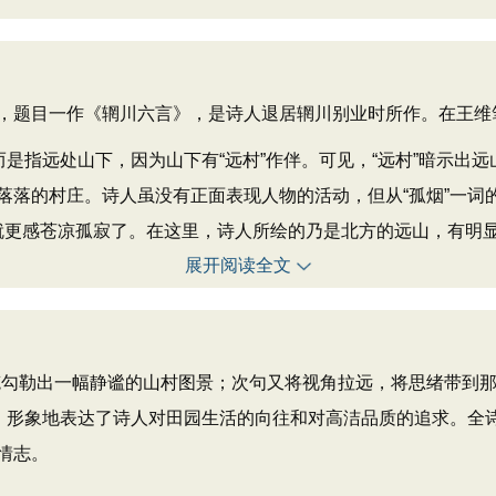
题目一作《辋川六言》，是诗人退居辋川别业时所作。在王维
指远处山下，因为山下有“远村”作伴。可见，“远村”暗示出远
落落的村庄。诗人虽没有正面表现人物的活动，但从“孤烟”一词
相连，就更感苍凉孤寂了。在这里，诗人所绘的乃是北方的远山，有
展开阅读全文
笔勾勒出一幅静谧的山村图景；次句又将视角拉远，将思绪带到
居，形象地表达了诗人对田园生活的向往和对高洁品质的追求。全
情志。