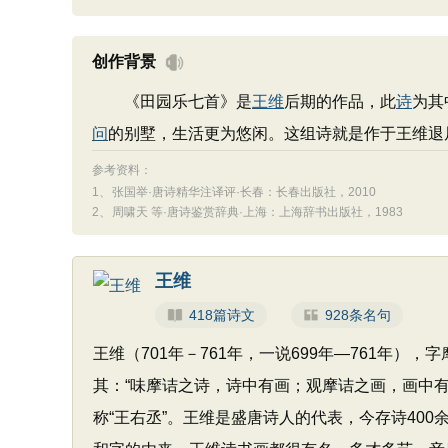
创作背景
《田园乐七首》是
王维
后期的作品，此
诗
为其
问
的别墅，生活更为悠闲。这组诗就是作于王维退
参考资料：
1、
张国举·唐诗精华注译评·长春：长春出版社，2010
2、
周啸天 等·唐诗鉴赏辞典·上海：上海辞书出版社，1983
王维
418篇诗文
928条名句
王维（701年－761年，一说699年—761年）
其：“味摩诘之诗，诗中有画；观摩诘之画，画中有
称“王右丞”。王维是盛唐诗人的代表，今存诗40