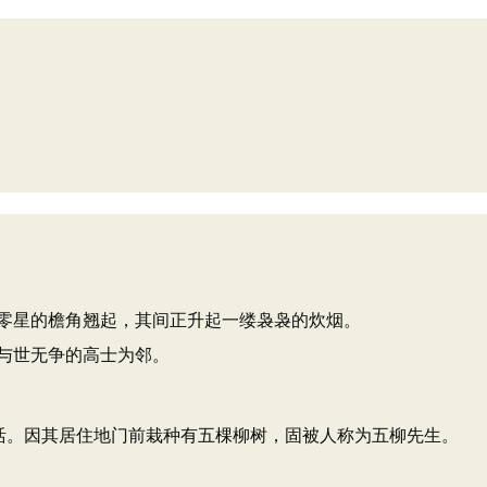
零星的檐角翘起，其间正升起一缕袅袅的炊烟。
与世无争的高士为邻。
生活。因其居住地门前栽种有五棵柳树，固被人称为五柳先生。