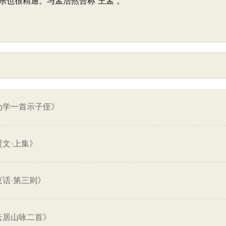
乐也很精通。与孟浩然合称“王孟”。
为学一首示子侄》
贤文·上集》
夜话·第三则》
云居山咏二首》