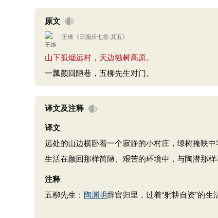
原文
王维
《
田园乐七首·其五
》
山下孤烟远村，天边独树高原。
一瓢颜回陋巷，五柳先生对门。
译文及注释
译文
远处的山边横卧着一个寂静的小村庄，绿树掩映中
生活在颜回那样简陋、艰苦的环境中，与陶潜那样
注释
五柳先生：
陶渊明
辞官归里，过着“躬耕自资”的