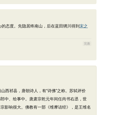
心的态度。先隐居终南山，后在蓝田辋川得到
宋之
完善
祖籍山西祁县，唐朝诗人，有“诗佛”之称。苏轼评价
部郎中、给事中。唐肃宗乾元年间任尚书右丞，世
禅宗影响很大。佛教有一部《维摩诘经》，是王维名