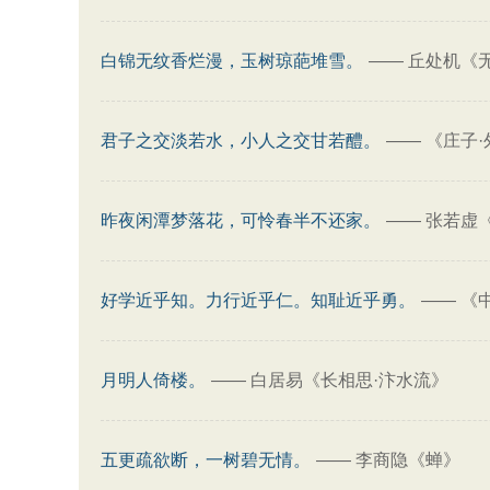
白锦无纹香烂漫，玉树琼葩堆雪。
——
丘处机《
君子之交淡若水，小人之交甘若醴。
——
《庄子·
昨夜闲潭梦落花，可怜春半不还家。
——
张若虚
好学近乎知。力行近乎仁。知耻近乎勇。
——
《
月明人倚楼。
——
白居易《长相思·汴水流》
五更疏欲断，一树碧无情。
——
李商隐《蝉》