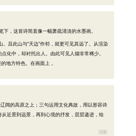
笔下，这首诗简直像一幅萧疏清淡的水墨画。
山。且此山与“天边”作邻，就更可见其远了。从渲染
的点化中，却衬托出人。由此可见人烟非常稀少。
明显的地方特色。在画面上，
那辽阔的高原之上；三句运用文化典故，用以形容诗
诗从近景到远景，再到心境的抒发，层层递进，绘
完善