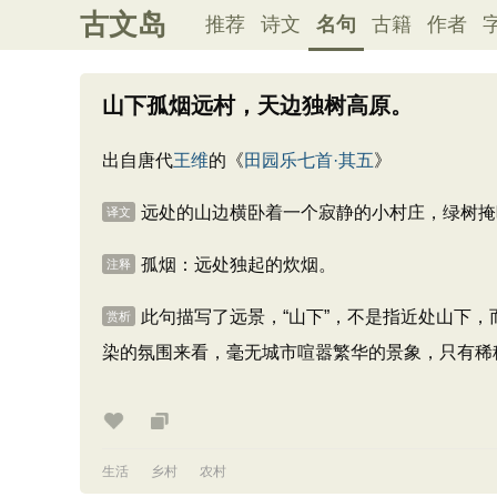
古文岛
推荐
诗文
名句
古籍
作者
山下孤烟远村，天边独树高原。
出自唐代
王维
的《
田园乐七首·其五
》
远处的山边横卧着一个寂静的小村庄，绿树掩
译文
孤烟：远处独起的炊烟。
注释
此句描写了远景，“山下”，不是指近处山下，
赏析
染的氛围来看，毫无城市喧嚣繁华的景象，只有稀
生活
乡村
农村