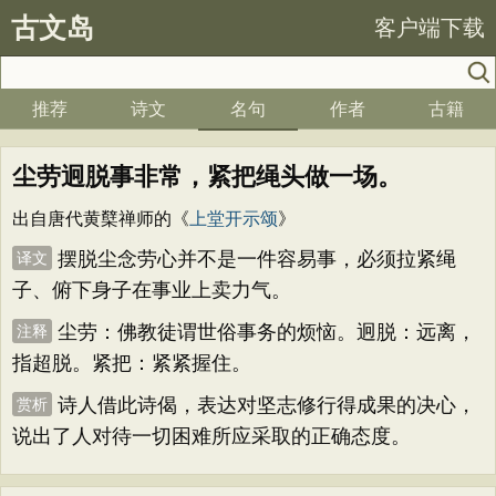
古文岛
客户端下载
推荐
诗文
名句
作者
古籍
尘劳迥脱事非常，紧把绳头做一场。
出自唐代黄櫱禅师的《
上堂开示颂
》
摆脱尘念劳心并不是一件容易事，必须拉紧绳
译文
子、俯下身子在事业上卖力气。
尘劳：佛教徒谓世俗事务的烦恼。迥脱：远离，
注释
指超脱。紧把：紧紧握住。
诗人借此诗偈，表达对坚志修行得成果的决心，
赏析
说出了人对待一切困难所应采取的正确态度。