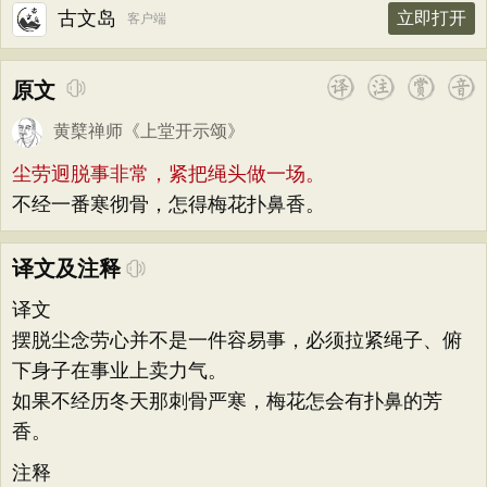
古文岛
立即打开
客户端
原文
黄櫱禅师
《
上堂开示颂
》
尘劳迥脱事非常，紧把绳头做一场。
不经一番寒彻骨，怎得梅花扑鼻香。
译文及注释
译文
摆脱尘念劳心并不是一件容易事，必须拉紧绳子、俯
下身子在事业上卖力气。
如果不经历冬天那刺骨严寒，梅花怎会有扑鼻的芳
香。
注释