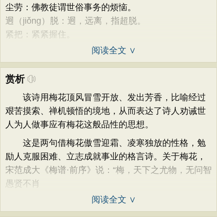
尘劳：佛教徒谓世俗事务的烦恼。
迥（jiǒng）脱：迥，远离，指超脱。
紧把：紧紧握住。
阅读全文 ∨
赏析
该诗用梅花顶风冒雪开放、发出芳香，比喻经过
艰苦摸索、禅机顿悟的境地，从而表达了诗人劝诫世
人为人做事应有梅花这般品性的思想。
这是两句借梅花傲雪迎霜、凌寒独放的性格，勉
励人克服困难、立志成就事业的格言诗。关于梅花，
宋范成大《梅谱·前序》说：“梅，天下之尤物，无问智
愚贤不肖
阅读全文 ∨