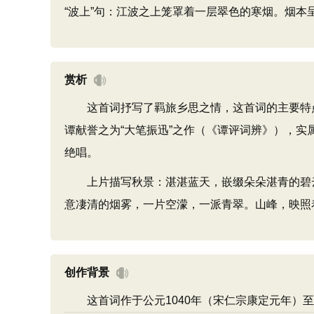
“波上”句：江波之上笼罩着一层翠色的寒烟。烟本
赏析
这首词抒写了羁旅乡思之情，这首词的主要特点
谭献誉之为“大笔振迅”之作（《谭评词辨》），
绝唱。
上片描写秋景：湛湛蓝天，嵌缀朵朵湛青的碧云
意凄清的烟雾，一片空濛，一派青翠。山峰，映照
创作背景
这首词作于公元1040年（宋仁宗康定元年）至公