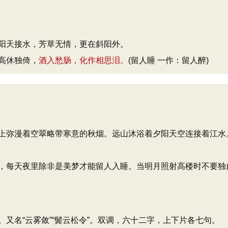
阳天接水，芳草无情，更在斜阳外。
高休独倚，
酒入愁肠，化作相思泪。
(留人睡 一作：留人醉)
上弥漫着空翠略带寒意的秋烟。远山沐浴着夕阳天空连接着江水
，每天夜里除非是美梦才能留人入睡。当明月照射高楼时不要独
又名“云雾敛”“鬓云松令”。双调，六十二字，上下片各七句。