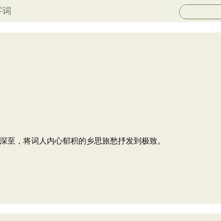
字词
深至，将词人内心郁积的乡思旅愁抒发到极致。