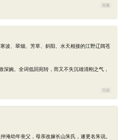
完善
寒波、翠烟、芳草、斜阳、水天相接的江野辽阔苍
致深婉。全词低回宛转，而又不失沉雄清刚之气，
完善
。范仲淹幼年丧父，母亲改嫁长山朱氏，遂更名朱说。