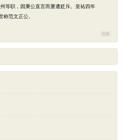
知州等职，因秉公直言而屡遭贬斥。皇祐四年
，世称范文正公。
完善