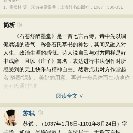
参考资料：
1、
霍松林 等．宋诗鉴赏辞典：上海辞书出版社，1987：330-331
简析
《石苍舒醉墨堂》是一首七言古诗。诗中先以调
侃戏谑的语气，称誉石氏草书的神妙，其间又融入对
人生、政治生涯的感慨。诗人说自己与对方同样是好
书成癖，且以《庄子》篇名，表达进行书法创作时所
感受到的无上快乐与精神自由。然后点出对方作堂起
名“醉墨”深刻、美好的用意。再进一步具体而生动地称
赞石氏通过“堆
阅读全文 ∨
苏轼
苏轼，（1037年1月8日-1101年8月24日）字
子瞻、和仲，号铁冠道人、东坡居士，世称苏东坡、