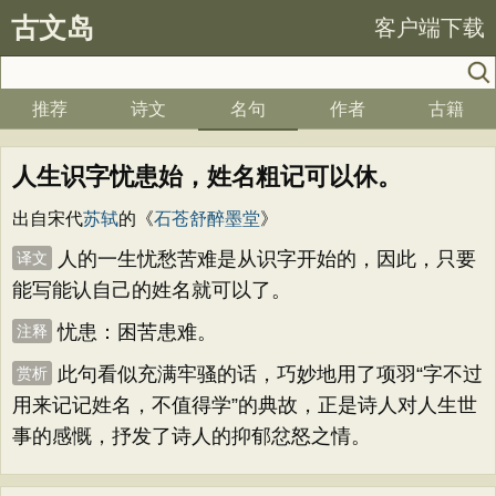
古文岛
客户端下载
推荐
诗文
名句
作者
古籍
人生识字忧患始，姓名粗记可以休。
出自宋代
苏轼
的《
石苍舒醉墨堂
》
人的一生忧愁苦难是从识字开始的，因此，只要
译文
能写能认自己的姓名就可以了。
忧患：困苦患难。
注释
此句看似充满牢骚的话，巧妙地用了项羽“字不过
赏析
用来记记姓名，不值得学”的典故，正是诗人对人生世
事的感慨，抒发了诗人的抑郁忿怒之情。