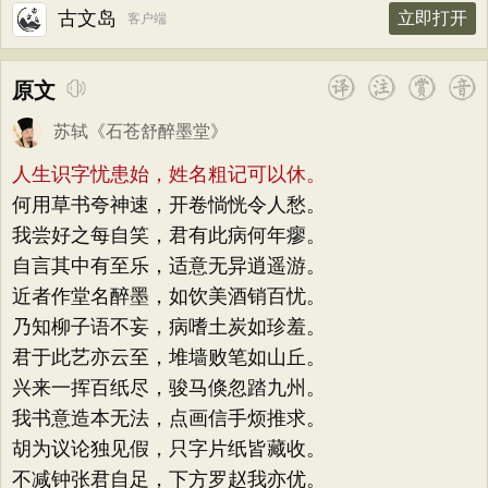
古文岛
立即打开
客户端
原文
苏轼
《
石苍舒醉墨堂
》
人生识字忧患始，姓名粗记可以休。
何用草书夸神速，开卷惝恍令人愁。
我尝好之每自笑，君有此病何年瘳。
自言其中有至乐，适意无异逍遥游。
近者作堂名醉墨，如饮美酒销百忧。
乃知柳子语不妄，病嗜土炭如珍羞。
君于此艺亦云至，堆墙败笔如山丘。
兴来一挥百纸尽，骏马倏忽踏九州。
我书意造本无法，点画信手烦推求。
胡为议论独见假，只字片纸皆藏收。
不减钟张君自足，下方罗赵我亦优。