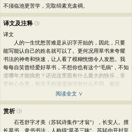
不须临池更苦学，完取绢素充衾裯。
译文及注释
译文
人的一生忧愁苦难是从识字开始的，因此，只要
能写能认自己的姓名就可以了。更何况用草书来夸耀
书法的神奇和快速，让人看了模糊恍惚令人发愁。我
每每自笑曾经爱好草书，不想你也有这个“毛病”，不知
道哪年才能病愈？还说这里面有什么最大的快乐，非
常称心合意，和庄子的逍遥游没有什么不同。最近
阅读全文 ∨
赏析
石苍舒字才美（苏轼诗集作“才翁”），长安人。擅
长草书、隶书书法，人称得“草圣三昧”。苏轼由开封至