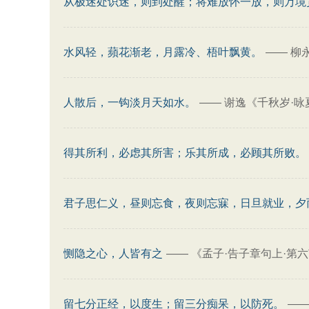
从极迷处识迷，则到处醒；将难放怀一放，则万境
水风轻，蘋花渐老，月露冷、梧叶飘黄。
——
柳
人散后，一钩淡月天如水。
——
谢逸《千秋岁·咏
得其所利，必虑其所害；乐其所成，必顾其所败。
君子思仁义，昼则忘食，夜则忘寐，日旦就业，夕
恻隐之心，人皆有之
——
《孟子·告子章句上·第
留七分正经，以度生；留三分痴呆，以防死。
—