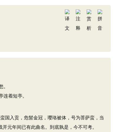
愁。
亭连着短亭。
女蛮国入贡，危髻金冠，璎珞被体，号为菩萨蛮，当
 载开元年间已有此曲名。到底孰是，今不可考。