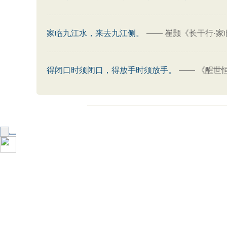
家临九江水，来去九江侧。
——
崔颢《长干行·家
得闭口时须闭口，得放手时须放手。
——
《醒世