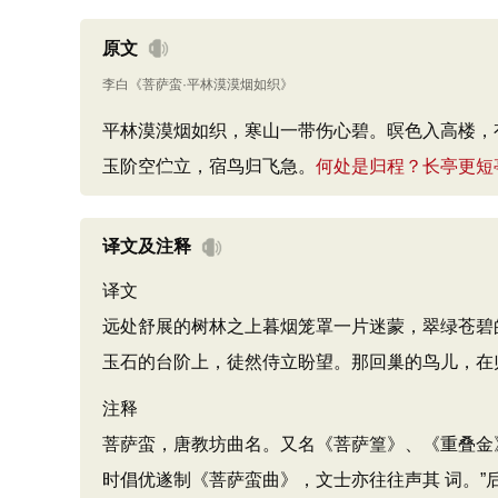
原文
李白
《
菩萨蛮·平林漠漠烟如织
》
平林漠漠烟如织，寒山一带伤心碧。暝色入高楼，
玉阶空伫立，宿鸟归飞急。
何处是归程？长亭更短
译文及注释
译文
远处舒展的树林之上暮烟笼罩一片迷蒙，翠绿苍碧
玉石的台阶上，徒然侍立盼望。那回巢的鸟儿，在
注释
菩萨蛮，唐教坊曲名。又名《菩萨篁》、《重叠金
时倡优遂制《菩萨蛮曲》，文士亦往往声其 词。