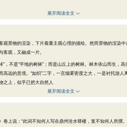
展开阅读全文
观景物的渲染，下片着重主观心理的描绘。然而景物的渲染中
与客观，又融成一片。
”，不是“平地的树林”；而是山丘上的树林。林木依山而生，高低
而高远的意境。“如织”二字，一言烟雾密度之大，一是衬托游人
物之上，似乎已把大自然人
展开阅读全文
》卷上说：“此词不知何人写在鼎州沧水驿楼，复不知何人所撰