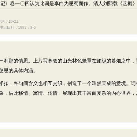
广记》卷一〇四认为此词是李白为思蜀而作。清人刘熙载《艺概
：16-21
出版社，1988：3-6
刹那的情思。上片写寒碧的山光林色笼罩在如织的暮烟之中，
愁思的具体内涵。
扣，各句间含义也相互交织，创造了一个浑然天成的意境。词
象，借此移情、寓情、传情，展现出其丰富而复杂的内心世界，