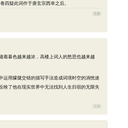
》卷四疑此词作于唐玄宗西幸之后。
完善
随着暮色越来越浓，高楼上词人的愁思也越来越
中运用朦胧交错的描写手法造成词境时空的淌恍迷
反映了他在现实世界中无法找到人生归宿的无限失
完善