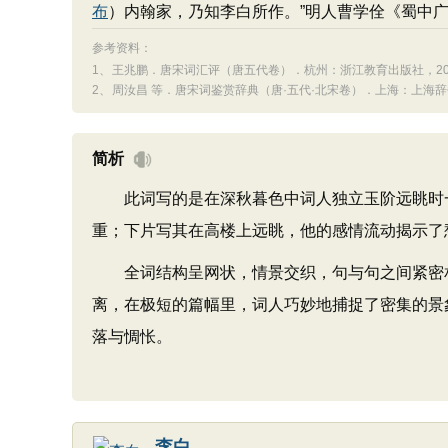
布
）内翰家，乃知李白所作。”明人曹学佺《蜀中
参考资料：
1、
王兆鹏．唐宋词汇评（唐五代卷）．杭州：浙江教育出版社，2004
2、
周汝昌 等．唐宋词鉴赏辞典（唐·五代·北宋卷）．上海：上海辞书
简析
此词写的是在深秋暮色中词人独立玉阶远眺时一
重；下片写其在高楼上远眺，他的感情流动揭示了
全词结构呈网状，情景交织，句与句之间紧密相
离，在极短的篇幅里，词人巧妙地捕捉了密集的景
落与惆怅。
李白