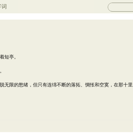
字词
着短亭。
。
脱无限的愁绪，但只有连绵不断的落拓、惆怅和空寞，在那十里