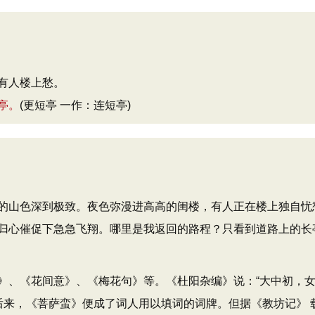
有人楼上愁。
亭。
(更短亭 一作：连短亭)
的山色深到极致。夜色弥漫进高高的闺楼，有人正在楼上独自忧
归心催促下急急飞翔。哪里是我返回的路程？只看到道路上的长
》、《花间意》、《梅花句》等。《杜阳杂编》说：“大中初，
”后来，《菩萨蛮》便成了词人用以填词的词牌。但据《教坊记》