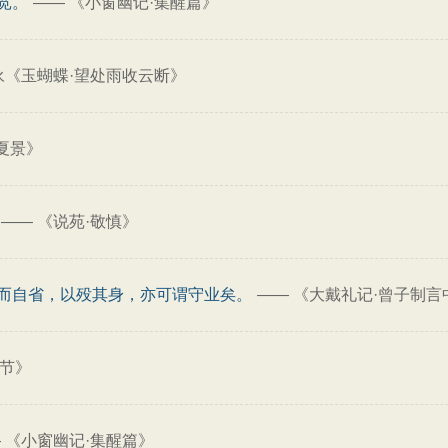
宽。
——
《小窗幽记·集醒篇》
永《玉蝴蝶·望处雨收云断》
夏景》
——
《说苑·敬慎》
而自省，以殁其身，亦可谓守业矣。
——
《大戴礼记·曾子制言
六节》
—
《小窗幽记·集醒篇》