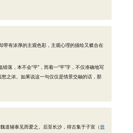
却带有浓厚的主观色彩，主观心理的描绘又糅合在
错落，本不会“平”，而着一“平”字，不仅准确地写
离愁之浓。如果说这一句仅仅是情景交融的话，那
。魏道辅泰见而爱之。后至长沙，得古集于子宣（
曾