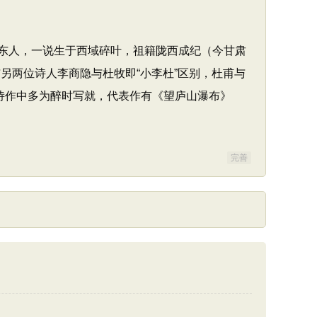
山东人，一说生于西域碎叶，祖籍陇西成纪（今甘肃
另两位诗人李商隐与杜牧即“小李杜”区别，杜甫与
诗作中多为醉时写就，代表作有《望庐山瀑布》
完善