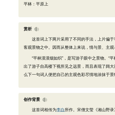
平林：平原上
赏析
这首词上下两片采用了不同的手法，上片偏于客
客观景物之中。因而从整体上来说，情与景、主观
“平林漠漠烟如织”，是写游子眼中之景物。“平林
出了游子自高楼下视所见之远景，而且表现了阔大
么下一句词人便把自己的主观色彩尽情地涂抹于景
创作背景
这首词相传为
李白
所作。宋僧文莹《湘山野录