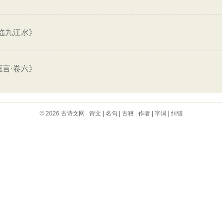
临九江水》
恒言·卷六》
© 2026
古诗文网
|
诗文
|
名句
|
古籍
|
作者
|
字词
|
纠错