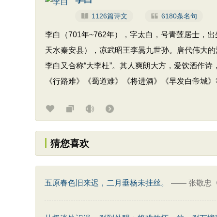
1126篇诗文
6180条名句
李白（701年~762年），字太白，号青莲居士
天水秦安县），凉武昭王李暠九世孙。唐代伟大的浪
李白又合称“大李杜”。其人爽朗大方，爱饮酒作
《行路难》《蜀道难》《将进酒》《早发白帝城》
猜您喜欢
五原春色旧来迟，二月垂杨未挂丝。
——
张敬忠