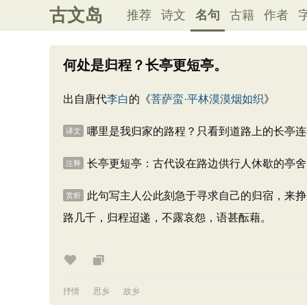
古文岛
推荐
诗文
名句
古籍
作者
何处是归程？长亭更短亭。
出自唐代
李白
的《
菩萨蛮·平林漠漠烟如织
》
哪里是我归家的路程？只看到道路上的长亭连
译文
长亭更短亭：古代设在路边供行人休歇的亭舍
注释
此句写主人公此刻急于寻求自己的归宿，来挣
赏析
路几千，归程迢递，不露哀怨，语甚酝藉。
抒情
思乡
故乡