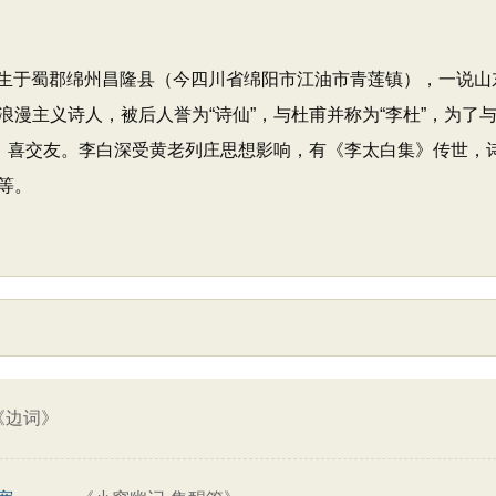
，出生于蜀郡绵州昌隆县（今四川省绵阳市江油市青莲镇），一说
漫主义诗人，被后人誉为“诗仙”，与杜甫并称为“李杜”，为了与
诗，喜交友。李白深受黄老列庄思想影响，有《李太白集》传世，
等。
《边词》