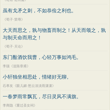
虽有戈矛之刺，不如恭俭之利也。
《荀子·荣辱》
大天而思之，孰与物畜而制之！从天而颂之，孰
与制天命而用之！
《荀子·天论》
东门酤酒饮我曹，心轻万事如鸿毛。
李颀《送陈章甫》
小轩独坐相思处，情绪好无聊。
石孝友《眼儿媚·愁云淡淡雨潇潇》
一春梦雨常飘瓦，尽日灵风不满旗。
李商隐《重过圣女祠》