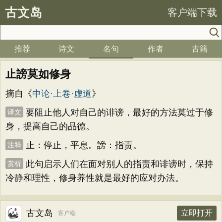
古文岛
客户端下载
推荐
诗文
名句
作者
古籍
止謗莫如修身
摘自《
中论·上卷·虚道
》
要阻止他人对自己的诽谤，最好的方法莫过于修
译文
身，提高自己的品德。
止：停止，平息。謗：指责。
注释
此句启示人们在面对别人的指责和诽谤时，保持
赏析
冷静和理性，修身养性就是最好的应对办法。
古文岛
立即打开
客户端