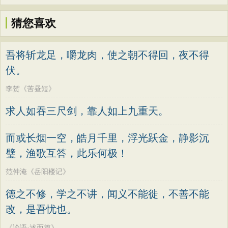
猜您喜欢
吾将斩龙足，嚼龙肉，使之朝不得回，夜不得
伏。
李贺《苦昼短》
求人如吞三尺剑，靠人如上九重天。
而或长烟一空，皓月千里，浮光跃金，静影沉
璧，渔歌互答，此乐何极！
范仲淹《岳阳楼记》
德之不修，学之不讲，闻义不能徙，不善不能
改，是吾忧也。
《论语·述而篇》