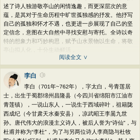
述了诗人独游敬亭山的闲情逸趣，而更深层次的意
蕴，是其对于生命历程中旷世孤独感的抒发。他抒写
自己的孤独和怀才不遇，也更进一步展现了自己的坚
定信念，意图在大自然中寻找安慰与寄托。全诗以奇
特的想象力和巧妙构思，赋予山水景物以生命，将敬
亭山拟人化，十分生动鲜活，
阅读全文 ∨
李白
李白（701年~762年），字太白，号青莲居
士，出生于蜀郡绵州昌隆县（今四川省绵阳市江油市
青莲镇），一说山东人，一说生于西域碎叶，祖籍陇
西成纪（今甘肃天水秦安县），凉武昭王李暠九世
孙。唐代伟大的浪漫主义诗人，被后人誉为“诗仙”，与
杜甫并称为“李杜”，为了与另两位诗人李商隐与杜牧