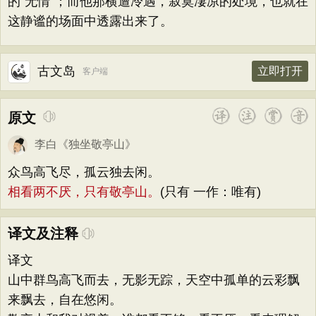
的“无情”；而他那横遭冷遇，寂寞凄凉的处境，也就在
这静谧的场面中透露出来了。
古文岛
立即打开
客户端
原文
李白
《
独坐敬亭山
》
众鸟高飞尽，孤云独去闲。
相看两不厌，只有敬亭山。
(只有 一作：唯有)
译文及注释
译文
山中群鸟高飞而去，无影无踪，天空中孤单的云彩飘
来飘去，自在悠闲。