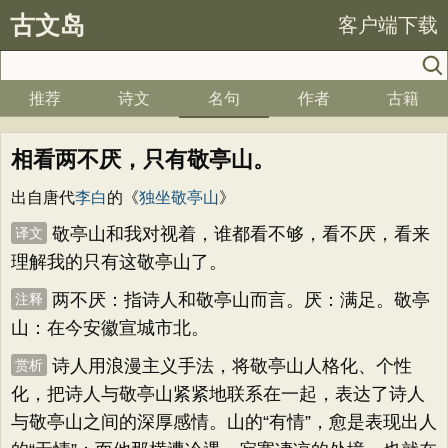
古文岛
客户端下载
推荐
诗文
名句
作者
古籍
相看两不厌，只有敬亭山。
出自唐代
李白
的《
独坐敬亭山
》
敬亭山和我对视着，谁都看不够，看不厌，看来
译文
理解我的只有这敬亭山了。
两不厌：指诗人和敬亭山而言。厌：满足。敬亭
注释
山：在今安徽宣城市北。
诗人用浪漫主义手法，将敬亭山人格化、个性
赏析
化，把诗人与敬亭山紧紧地联系在一起，表达了诗人
与敬亭山之间的深厚感情。山的“有情”，愈是表现出人