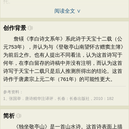
托。
阅读全文 ∨
创作背景
詹锳《李白诗文系年》系此诗于天宝十二载（公
元753年），并认为与《登敬亭山南望怀古赠窦主簿》
为前后之作。也有人提出不同看法，认为这首诗写于
何年，在李白留存的诗稿中并没有注明，而认为这首
诗写于天宝十二载只是后人推测所得出的结论。这首
诗作于唐肃宗上元二年（761年）的可能性更大。
参考资料：
1、
张国举．唐诗精华注译评．长春：长春出版社，2010：182
简析
《独坐敬亭山》是一首山水诗。这首诗表面上描