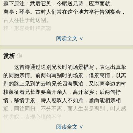
题下原注：武后召见，令赋送兄诗，应声而就。
离亭：驿亭。古时人们常在这个地方举行告别宴会，
古人往往于此送别。
稀：形容树叶稀疏寥
阅读全文 ∨
赏析
这首诗通过送别兄长时的场景描写，表达出真挚
的同胞亲情。前两句写别时的场景，借景寓情，以离
别的路上见到的云喻兄长四海飘泊，又以离亭边的树
枝象征着兄长即要离开亲人，离开家乡；后两句抒
情，移情于景，诗人感叹人不如雁，雁尚能相亲相
近，同往同归，不分不离，而人生老是离别，叫人感
伤嗟叹，表现心境的不平
阅读全文 ∨