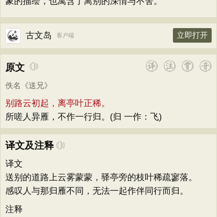
象的描绘，也寓含了离别的深情与不舍。
古文岛
立即打开
客户端
原文
佚名
《
送兄
》
别路云初起，离亭叶正稀。
所嗟人异雁，不作一行归。(归 一作：飞)
译文及注释
译文
送别的道路上云雾蒙蒙，驿亭旁的枝叶稀疏寥落。
感叹人与那归雁不同，无法一起作伴同行而归。
注释