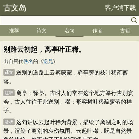
古文岛
客户端下载
推荐
诗文
名句
作者
古籍
别路云初起，离亭叶正稀。
出自唐代
佚名
的《
送兄
》
送别的道路上云雾蒙蒙，驿亭旁的枝叶稀疏寥
译文
落。
离亭：驿亭。古时人们常在这个地方举行告别宴
注释
会，古人往往于此送别。稀：形容树叶稀疏寥落的样
子。
这句话以云起叶稀为背景，描绘了离别之时的场
赏析
景，渲染了离别的哀伤氛围。云起叶稀，既是自然景