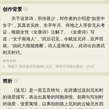
创作背景
关于这首诗，所传甚少，对作者的介绍是“如意中
女子”，其真名实姓、生卒年月、何地之人等皆无从考
证，唯能全凭《全唐诗》注解了。《全唐诗》写
道：“女子南海人”，“武后召见，令赋送兄诗，应声而
就。”由此大致能推断，诗人是南海人，此诗出自唐武
则天时代。
参考资料：
1、
周啸天·唐诗鉴赏辞典[M]·北京：商务印书馆出版社，2012
简析
《送兄》是一首五言绝句，此诗通过送别兄长时
的场景描写，表达出真挚的同胞亲情。前两句写别时
的场景，借景寓情，以离别的路上见到的云喻兄长四