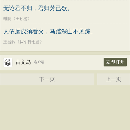
墨子
老子
史记
中庸
礼记
尚书
方干
李峤
赵嘏
贺铸
郑谷
郑燮
无论君不归，君归芳已歇。
晋书
左传
论衡
管子
说苑
列子
张说
张炎
白居易
辛弃疾
李清照
谢朓《王孙游》
国语
节日
春节
元宵节
寒食节
刘禹锡
李商隐
陶渊明
孟浩然
人依远戍须看火，马踏深山不见踪。
清明节
端午节
七夕节
中秋节
柳宗元
王安石
欧阳修
韦应物
王昌龄《从军行七首》
重阳节
韩非子
罗织经
菜根谭
温庭筠
刘长卿
王昌龄
杨万里
红楼梦
弟子规
战国策
后汉书
诸葛亮
范仲淹
陆龟蒙
晏几道
古文岛
立即打开
客户端
淮南子
商君书
水浒传
西游记
周邦彦
杜荀鹤
吴文英
马致远
格言联璧
围炉夜话
增广贤文
皮日休
左丘明
张九龄
权德舆
下一页
上一页
吕氏春秋
文心雕龙
醒世恒言
黄庭坚
司马迁
皇甫冉
卓文君
警世通言
幼学琼林
小窗幽记
文天祥
刘辰翁
陈子昂
三国演义
贞观政要
纳兰性德