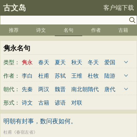
古文岛
客户端下载
推荐
诗文
名句
作者
古籍
隽永名句
类型：
隽永
春天
夏天
秋天
冬天
爱国
写雪
思念
爱情
思乡
离别
月亮
作者：
李白
杜甫
苏轼
王维
杜牧
陆游
梅花
励志
荷花
写雨
友情
感恩
李煜
元稹
韩愈
岑参
齐己
贾岛
朝代：
先秦
两汉
魏晋
南北朝
隋代
唐代
写风
西湖
读书
菊花
长江
黄河
柳永
曹操
李贺
曹植
张籍
孟郊
五代
宋代
金朝
元代
明代
清代
形式：
诗文
古籍
谚语
对联
竹子
哲理
泰山
边塞
柳树
写鸟
皎然
许浑
罗隐
贯休
韦庄
屈原
桃花
老师
母亲
伤感
田园
写云
王勃
张祜
王建
晏殊
岳飞
姚合
明朝有封事，数问夜如何。
庐山
山水
星星
荀子
孟子
论语
卢纶
秦观
钱起
朱熹
韩偓
高适
杜甫《春宿左省》