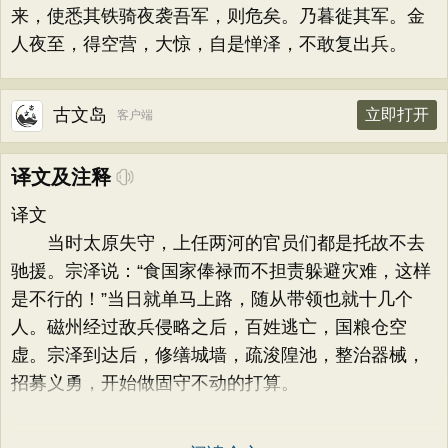
来，使悉其铁骑夜袭吾军，则危矣。乃暮徙其军。金
人夜至，得空营，大惊，自是惮泽，不敢复出兵。
古文岛
立即打开
客户端
译文及注释
译文
当时太原失守，上任两河的官员们都是托故不去
驰援。宗泽说：“食国家俸禄而不担责躲避灾难，这样
是不行的！”当日就单马上路，随从带领也就十几个
人。磁州经过敌兵侵略之后，百姓逃亡，国粮仓空
虚。宗泽到达后，修缮城墙，疏浚隍池，整治器械，
招募义勇，开始做固守不动的打算。