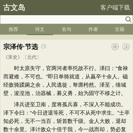
古文岛
客户端下载
推荐
诗文
名句
作者
古籍
宗泽传·节选
《宋史》
〔元代〕
时太原失守，官两河者率托故不行。泽曰：“食禄
而避难，不可也。”即日单骑就道，从羸卒十余人。磁
经敌骑蹂躏之余，人民逃徙，帑廪枵然。泽至，缮城
壁，浚湟池，治器械，募义勇，始为固守不移之计。
泽兵进至卫南，度将孤兵寡，不深入不能成功。
泽下令曰：“今日进退等死，不可不从死中求生。”士卒
知必死，无不一当百，斩首数千级。金人大败，退却
数十余里。泽计敌众十倍于我，今一战而却，势必复