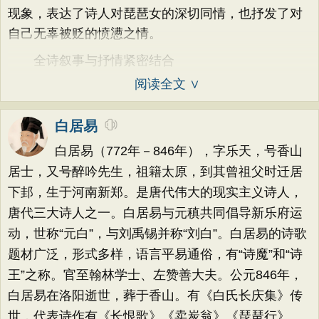
现象，表达了诗人对琵琶女的深切同情，也抒发了对
自己无辜被贬的愤懑之情。
全诗叙事与抒情紧密结合
阅读全文 ∨
白居易
白居易（772年－846年），字乐天，号香山
居士，又号醉吟先生，祖籍太原，到其曾祖父时迁居
下邽，生于河南新郑。是唐代伟大的现实主义诗人，
唐代三大诗人之一。白居易与元稹共同倡导新乐府运
动，世称“元白”，与刘禹锡并称“刘白”。白居易的诗歌
题材广泛，形式多样，语言平易通俗，有“诗魔”和“诗
王”之称。官至翰林学士、左赞善大夫。公元846年，
白居易在洛阳逝世，葬于香山。有《白氏长庆集》传
世，代表诗作有《长恨歌》《卖炭翁》《琵琶行》