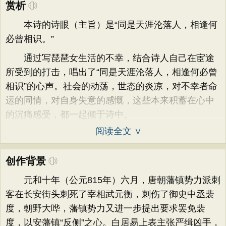
赏析
本诗的诗眼（主旨）是“同是天涯沦落人，相逢何
必曾相识。”
通过写琵琶女生活的不幸，结合诗人自己在宦途
所受到的打击，唱出了“同是天涯沦落人，相逢何必曾
相识”的心声。社会的动荡，世态的炎凉，对不幸者命
运的同情，对自身失意的感慨，这些本来积蓄在心中
的沉痛感受，都一起倾于诗中。
阅读全文 ∨
创作背景
元和十年（公元815年）六月，唐朝藩镇势力派刺
客在长安街头刺死了宰相武元衡，刺伤了御史中丞裴
度，朝野大哗，藩镇势力又进一步提出要求罢免裴
度，以安藩镇“反侧”之心。白居易上表主张严缉凶手，