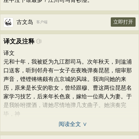
座中泣下谁最多？江州司马青衫湿。
古文岛
立即打开
客户端
译文及注释
译文
元和十年，我被贬为九江郡司马。次年秋天，到湓浦
口送客，听到邻舟有一女子在夜晚弹奏琵琶，细审那
声音，铿铿锵锵颇有点京城的风味。我询问她的来
历，原来是长安的歌女，曾经跟穆、曹这两位琵琶名
家学习技艺，后来年长色衰，嫁给一位商人为妻。于
是我吩咐摆酒，请她尽情地弹几支曲子。她演奏完
毕，神
阅读全文 ∨