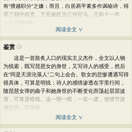
有“擅越职分”之嫌；而且，白居易平素多作讽喻诗，得
罪了朝中权贵，于是被贬为江州司马。元和十一年
（公元816年）
阅读全文 ∨
鉴赏
这是一首脍炙人口的现实主义杰作，全文以人物
为线索，既写琵琶女的身世，又写诗人的感受，然后
在“同是天涯沦落人”二句上会合。歌女的悲惨遭遇写得
很具体，可算是明线；诗人的感情渗透在字里行间，
随琵琶女弹的曲子和她身世的不断变化而荡起层层波
浪，可算是暗线。这一明一暗，一实一虚，使情节波
澜起伏。它所叙
阅读全文 ∨