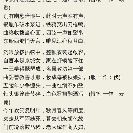
歇)
别有幽愁暗恨生，此时无声胜有声。
银瓶乍破水浆迸，铁骑突出刀枪鸣。
曲终收拨当心画，四弦一声如裂帛。
东船西舫悄无言，唯见江心秋月白。
沉吟放拨插弦中，整顿衣裳起敛容。
自言本是京城女，家在虾蟆陵下住。
十三学得琵琶成，名属教坊第一部。
曲罢曾教善才服，妆成每被秋娘妒。(服 一作：伏)
五陵年少争缠头，一曲红绡不知数。
钿头银篦击节碎，血色罗裙翻酒污。(银篦 一作：云
篦)
今年欢笑复明年，秋月春风等闲度。
弟走从军阿姨死，暮去朝来颜色故。
门前冷落鞍马稀，老大嫁作商人妇。