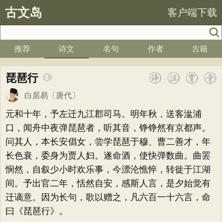
古文岛
客户端下载
推荐
诗文
名句
作者
古籍
琵琶行
白居易
〔唐代〕
元和十年，予左迁九江郡司马。明年秋，送客湓浦
口，闻舟中夜弹琵琶者，听其音，铮铮然有京都声。
问其人，本长安倡女，尝学琵琶于穆、曹二善才，年
长色衰，委身为贾人妇。遂命酒，使快弹数曲。曲罢
悯然，自叙少小时欢乐事，今漂沦憔悴，转徙于江湖
间。予出官二年，恬然自安，感斯人言，是夕始觉有
迁谪意。因为长句，歌以赠之，凡六百一十六言，命
曰《琵琶行》。