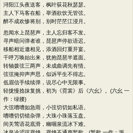
浔阳江头夜送客，枫叶荻花秋瑟瑟。
主人下马客在船，举酒欲饮无管弦。
醉不成欢惨将别，别时茫茫江浸月。
忽闻水上琵琶声，主人忘归客不发。
寻声暗问弹者谁，琵琶声停欲语迟。
移船相近邀相见，添酒回灯重开宴。
千呼万唤始出来，犹抱琵琶半遮面。
转轴拨弦三两声，未成曲调先有情。
弦弦掩抑声声思，似诉平生不得志。
低眉信手续续弹，说尽心中无限事。
轻拢慢捻抹复挑，初为《霓裳》后《六幺》。(六幺 一
作：绿腰)
大弦嘈嘈如急雨，小弦切切如私语。
嘈嘈切切错杂弹，大珠小珠落玉盘。
间关莺语花底滑，幽咽泉流冰下难。
冰泉冷涩弦凝绝，凝绝不通声暂歇。(暂歇 一作：渐