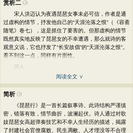
赏析二
宋人洪迈认为夜遇琵琶女事未必可信，作者是通
过虚构的情节，抒发他自己的“天涯沦落之恨”（《容斋
随笔》卷七），这是抓住了要害的。但那虚构的情节
既然真实地反映了琵琶女的不幸遭遇，那么就诗的客
观意义说，它也抒发了“长安故倡”的“天涯沦落之恨”。
看不到这一点，同样有片面性。
诗人
阅读全文 ∨
简析
《琵琶行》是一首长篇叙事诗。此诗结构严谨缜
密，错落有致，情节曲折，波澜起伏。诗人通过对歌
妓琵琶女高超弹奏技艺和不幸人生经历的描述，揭露
了封建社会官僚腐败、民生凋敝、人才埋没等不合理