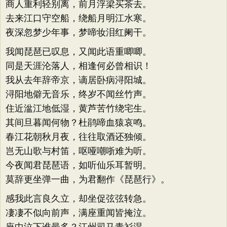
商人重利轻别离，前月浮梁买茶去。
去来江口守空船，绕船月明江水寒。
夜深忽梦少年事，梦啼妆泪红阑干。
我闻琵琶已叹息，又闻此语重唧唧。
同是天涯沦落人，相逢何必曾相识！
我从去年辞帝京，谪居卧病浔阳城。
浔阳地僻无音乐，终岁不闻丝竹声。
住近湓江地低湿，黄芦苦竹绕宅生。
其间旦暮闻何物？杜鹃啼血猿哀鸣。
春江花朝秋月夜，往往取酒还独倾。
岂无山歌与村笛，呕哑嘲哳难为听。
今夜闻君琵琶语，如听仙乐耳暂明。
莫辞更坐弹一曲，为君翻作《琵琶行》。
感我此言良久立，却坐促弦弦转急。
凄凄不似向前声，满座重闻皆掩泣。