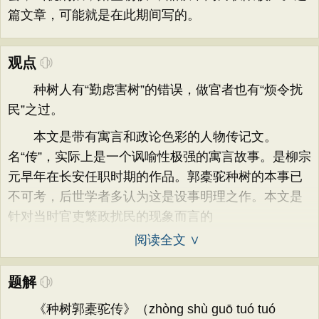
篇文章，可能就是在此期间写的。
观点
种树人有“勤虑害树”的错误，做官者也有“烦令扰
民”之过。
本文是带有寓言和政论色彩的人物传记文。
名“传”，实际上是一个讽喻性极强的寓言故事。是柳宗
元早年在长安任职时期的作品。郭橐驼种树的本事已
不可考，后世学者多认为这是设事明理之作。本文是
针对当时官吏繁政扰民的现象而言的
阅读全文 ∨
题解
《种树郭橐驼传》（zhòng shù guō tuó tuó