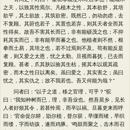
之天，以致其性焉尔。凡植木之性，其本欲舒，其培
欲平，其土欲故，其筑欲密。既然已，勿动勿虑，去
不复顾。其莳也若子，其置也若弃，则其天者全而其
性得矣。故吾不害其长而已，非有能硕茂之也；不抑
耗其实而已，非有能早而蕃之也。他植者则不然，根
拳而土易，其培之也，若不过焉则不及。苟有能反是
者，则又爱之太恩，忧之太勤。旦视而暮抚，已去而
复顾。甚者，爪其肤以验其生枯，摇其本以观其疏
密，而木之性日以离矣。虽曰爱之，其实害之；虽曰
忧之，其实仇之；故不我若也。吾又何能为哉？”
问者曰：“以子之道，移之官理，可乎？”驼
曰：“我知种树而已，理，非吾业也。然吾居乡，见长
人者好烦其令，若甚怜焉，而卒以祸。旦暮吏来而呼
曰：‘官命促尔耕，勖尔植，督尔获，早缫而绪，早织
而缕，字而幼孩，遂而鸡豚。’鸣鼓而聚之，击木而召