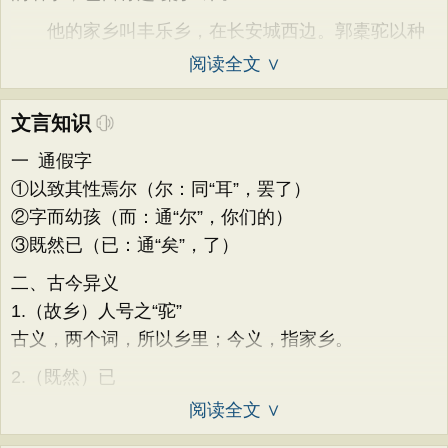
他的家乡叫丰乐乡，在长安城西边。郭橐驼以种
阅读全文 ∨
文言知识
一 通假字
①以致其性焉尔（尔：同“耳”，罢了）
②字而幼孩（而：通“尔”，你们的）
③既然已（已：通“矣”，了）
二、古今异义
1.（故乡）人号之“驼”
古义，两个词，所以乡里；今义，指家乡。
2.（既然）已
阅读全文 ∨