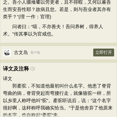
之。吾小人辍飧饔以劳吏者，且不得暇，又何以蕃吾
生而安吾性耶？故病且怠。若是，则与吾业者其亦有
类乎？”(理 一作：官理)
问者曰：“嘻，不亦善夫！吾问养树，得养人
术。”传其事以为官戒也。
古文岛
立即打开
客户端
译文及注释
译文
郭橐驼，不知道他最初叫什么名字。他患了脊背
弯曲的病，脊背突起而弯腰行走，就像骆驼一样，所
以乡里人称呼他叫“驼”。橐驼听说后，说：“这个名字
很好啊，这样称呼我确实恰当。”于是他舍弃了他原来
的名字，也自称起“橐驼”来。