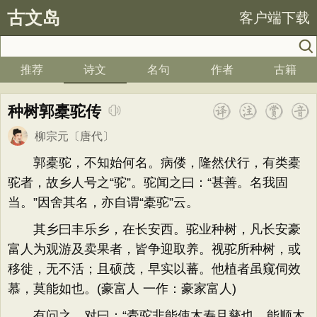
古文岛
客户端下载
推荐
诗文
名句
作者
古籍
种树郭橐驼传
柳宗元
〔唐代〕
郭橐驼，不知始何名。病偻，隆然伏行，有类橐
驼者，故乡人号之“驼”。驼闻之曰：“甚善。名我固
当。”因舍其名，亦自谓“橐驼”云。
其乡曰丰乐乡，在长安西。驼业种树，凡长安豪
富人为观游及卖果者，皆争迎取养。视驼所种树，或
移徙，无不活；且硕茂，早实以蕃。他植者虽窥伺效
慕，莫能如也。(豪富人 一作：豪家富人)
有问之，对曰：“橐驼非能使木寿且孳也，能顺木