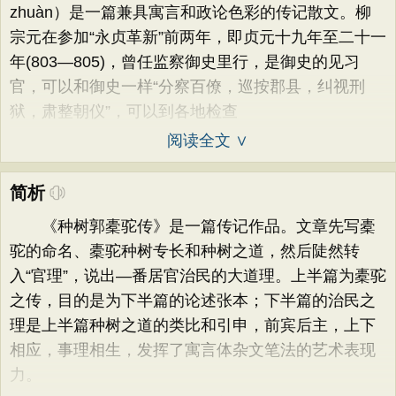
zhuàn）是一篇兼具寓言和政论色彩的传记散文。柳
宗元在参加“永贞革新”前两年，即贞元十九年至二十一
年(803—805)，曾任监察御史里行，是御史的见习
官，可以和御史一样“分察百僚，巡按郡县，纠视刑
狱，肃整朝仪”，可以到各地检查
阅读全文 ∨
简析
《种树郭橐驼传》是一篇传记作品。文章先写橐
驼的命名、橐驼种树专长和种树之道，然后陡然转
入“官理”，说出—番居官治民的大道理。上半篇为橐驼
之传，目的是为下半篇的论述张本；下半篇的治民之
理是上半篇种树之道的类比和引申，前宾后主，上下
相应，事理相生，发挥了寓言体杂文笔法的艺术表现
力。