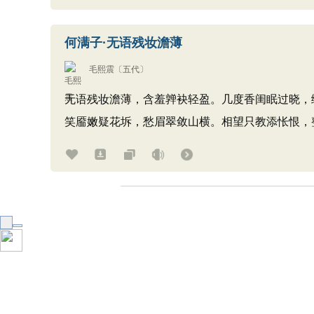
何满子·无语残妆澹薄
毛熙震
〔五代〕
无语残妆澹薄，含羞亸袂轻盈。几度香闺眠过晓，
笑靥嫩疑花坼，愁眉翠敛山横。相望只教添怅恨，