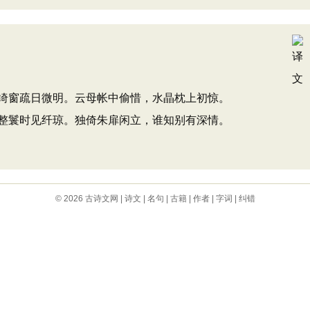
绮窗疏日微明。云母帐中偷惜，水晶枕上初惊。
整鬟时见纤琼。独倚朱扉闲立，谁知别有深情。
© 2026
古诗文网
|
诗文
|
名句
|
古籍
|
作者
|
字词
|
纠错