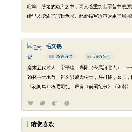
喧等。纷繁的边声之中，词人着重突出军营中凄厉
绪里又增添了悲壮色彩。此处描写边声运用了层层
毛文锡
39篇诗文
56条名句
唐末五代时人，字平珪，高阳（今属河北人），一
翰林学士承旨，进文思殿大学士，拜司徒，蜀亡，
《花间集》称毛司徒，著有《前蜀纪事》《茶谱》
猜您喜欢