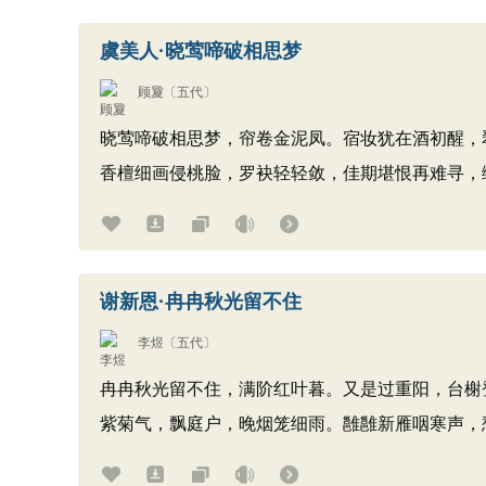
虞美人·晓莺啼破相思梦
顾夐
〔五代〕
晓莺啼破相思梦，帘卷金泥凤。宿妆犹在酒初醒，
香檀细画侵桃脸，罗袂轻轻敛，佳期堪恨再难寻，
谢新恩·冉冉秋光留不住
李煜
〔五代〕
冉冉秋光留不住，满阶红叶暮。又是过重阳，台榭
紫菊气，飘庭户，晚烟笼细雨。雝雝新雁咽寒声，