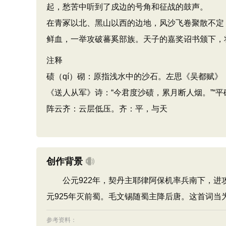
起，愁苦中听到了戍边的号角和征战的鼓声。
在青冢以北、黑山以西的边地，风沙飞卷聚散不定
鲜血，一举攻破蕃奚部族。天子的嘉奖诏书颁下，
注释
碛（qí）砌：原指浅水中的沙石。左思《吴都赋》
《送人从军》诗：“今君度沙碛，累月断人烟。”“平
阵云齐：云层低压。齐：平，与天
创作背景
公元922年，契丹主耶律阿保机率兵南下，进
元925年灭前蜀。毛文锡随蜀主降后唐。这首词当
参考资料：