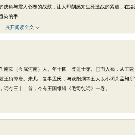
的戍角与震人心魄的战鼓，让人即刻感知生死激战的紧迫，在凄
渲染的手
展开阅读全文
作南阳（今属河南）人。年十四，登进士第。已而入蜀，从王建
随王衍降唐。未几，复事孟氏，与欧阳烔等五人以小词为孟昶所
，词存三十二首，今有王国维辑《毛司徒词》一卷。