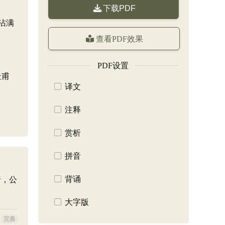
下载PDF
沾满
查看PDF效果
PDF设置
杜甫
译文
注释
赏析
拼音
背诵
唐，公
大字版
完善