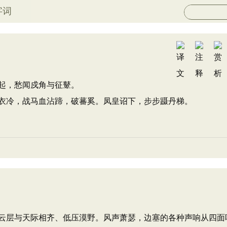
字词
起，愁闻戍角与征鼙。
衣冷，战马血沾蹄，破蕃奚。凤皇诏下，步步蹑丹梯。
云层与天际相齐、低压漠野。风声萧瑟，边塞的各种声响从四面