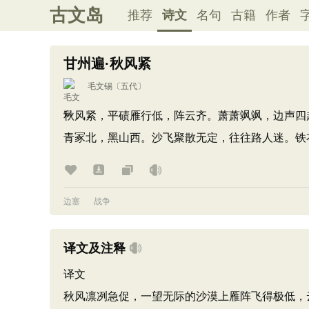
古文岛
推荐
诗文
名句
古籍
作者
甘州遍·秋风紧
毛文锡
〔五代〕
秋风紧，平碛雁行低，阵云齐。萧萧飒飒，边声四
青冢北，黑山西。沙飞聚散无定，往往路人迷。铁
边塞
战争
译文及注释
译文
秋风凛冽急促，一望无际的沙漠上雁阵飞得极低，