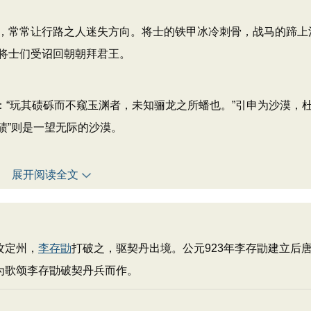
，常常让行路之人迷失方向。将士的铁甲冰冷刺骨，战马的蹄上
将士们受诏回朝朝拜君王。
：“玩其碛砾而不窥玉渊者，未知骊龙之所蟠也。”引申为沙漠，
碛”则是一望无际的沙漠。
展开阅读全文
攻定州，
李存勖
打破之，驱契丹出境。公元923年李存勖建立后
为歌颂李存勖破契丹兵而作。