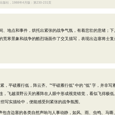
社，1988年4月版：第230-231页
、地点和事件，烘托出紧张的战争气氛，有着悲壮的意绪；下
的荒寒景象和战争的酷烈场面作了交叉描写，表现出边塞将士复
碛雁行低，阵云齐。”“平碛雁行低” 中的 “低” 字，并非写
连，飞越漠野云天的雁阵在人眼中形成视觉错觉，看似飞得极低
者从这些写实描绘中，便能感受到紧张的战争氛围。
声包含边塞的各类自然声响与人事动静，如风、雨、虫鸣、马嘶