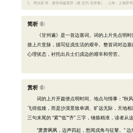
1、
周汝昌 等．唐宋词鉴赏辞（唐·五代·北宋卷）．上海：上海辞书出版
简析
《甘州遍》是一首边塞词。词的上片先点明时间
接上片意脉，描写征戍生活的艰辛。整首词对边塞
心理状态，衬托出兵士们戍边的艰辛和劳苦。
赏析
词的上片开篇便点明时间、地点与情事：“秋风紧，平
飞得低矮，而是沙漠景致单调、旷远无际，天地相
三句末尾的 “紧”“低”“齐” 三字，锤炼精准，读
“萧萧飒飒，边声四起，愁闻戍角与征鼙。” 边