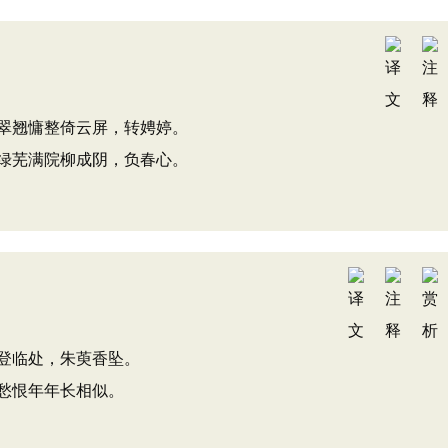
翠翘慵整倚云屏，转娉婷。
绿芜满院柳成阴，负春心。
登临处，朱萸香坠。
愁恨年年长相似。