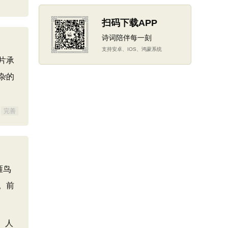
扫码下载APP
诗词陪伴每一刻
支持安卓、IOS、鸿蒙系统
片承
杂的
完善
雁鸟
。前
、人