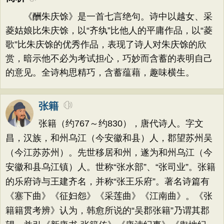
《酬朱庆馀》是一首七言绝句。诗中以越女、采
菱姑娘比朱庆馀，以“齐纨”比他人的平庸作品，以“菱
歌”比朱庆馀的优秀作品，表现了诗人对朱庆馀的欣
赏，暗示他不必为考试担心，巧妙而含蓄的表明自己
的意见。全诗构思精巧，含蓄蕴藉，趣味横生。
张籍
张籍（约767～约830），唐代诗人。字文
昌，汉族，和州乌江（今安徽和县）人，郡望苏州吴
（今江苏苏州）。先世移居和州，遂为和州乌江（今
安徽和县乌江镇）人。世称“张水部”、“张司业”。张籍
的乐府诗与王建齐名，并称“张王乐府”。著名诗篇有
《塞下曲》《征妇怨》《采莲曲》《江南曲》。《张
籍籍贯考辨》认为，韩愈所说的“吴郡张籍”乃谓其郡