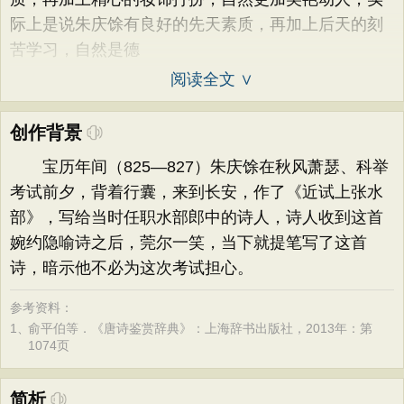
际上是说朱庆馀有良好的先天素质，再加上后天的刻
苦学习，自然是德
阅读全文 ∨
创作背景
宝历年间（825—827）朱庆馀在秋风萧瑟、科举
考试前夕，背着行囊，来到长安，作了《近试上张水
部》，写给当时任职水部郎中的诗人，诗人收到这首
婉约隐喻诗之后，莞尔一笑，当下就提笔写了这首
诗，暗示他不必为这次考试担心。
参考资料：
1、
俞平伯等．《唐诗鉴赏辞典》：上海辞书出版社，2013年：第
1074页
简析