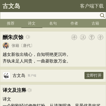
古文岛
客户端下载
推荐
诗文
名句
作者
古籍
酬朱庆馀
张籍
〔唐代〕
越女新妆出镜心，自知明艳更沉吟。
齐纨未足人间贵，一曲菱歌敌万金。
古文岛
立即打开
客户端
译文及注释
译文
一个刚刚经过修饰打扮，从清澈明净，风景优美的鉴