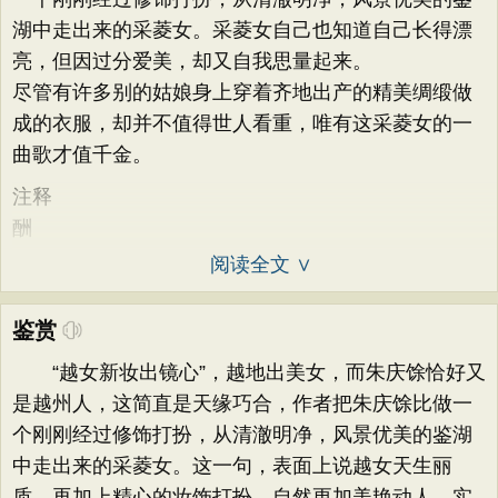
湖中走出来的采菱女。采菱女自己也知道自己长得漂
亮，但因过分爱美，却又自我思量起来。
尽管有许多别的姑娘身上穿着齐地出产的精美绸缎做
成的衣服，却并不值得世人看重，唯有这采菱女的一
曲歌才值千金。
注释
酬
阅读全文 ∨
鉴赏
“越女新妆出镜心”，越地出美女，而朱庆馀恰好又
是越州人，这简直是天缘巧合，作者把朱庆馀比做一
个刚刚经过修饰打扮，从清澈明净，风景优美的鉴湖
中走出来的采菱女。这一句，表面上说越女天生丽
质，再加上精心的妆饰打扮，自然更加美艳动人，实