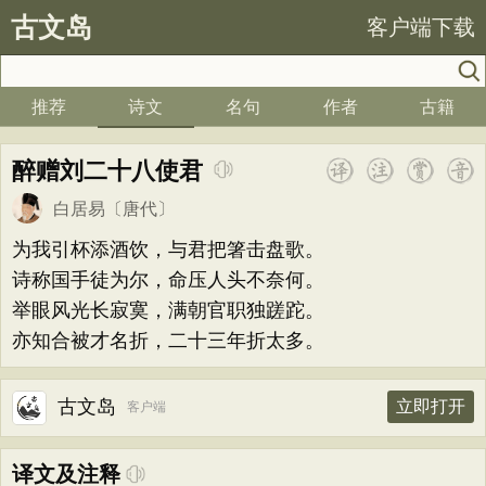
古文岛
客户端下载
推荐
诗文
名句
作者
古籍
醉赠刘二十八使君
白居易
〔唐代〕
为我引杯添酒饮，与君把箸击盘歌。
诗称国手徒为尔，命压人头不奈何。
举眼风光长寂寞，满朝官职独蹉跎。
亦知合被才名折，二十三年折太多。
古文岛
立即打开
客户端
译文及注释