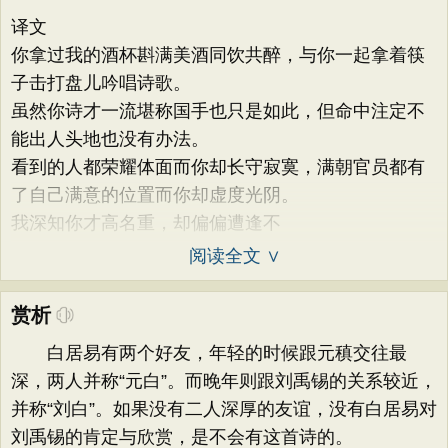
译文
你拿过我的酒杯斟满美酒同饮共醉，与你一起拿着筷
子击打盘儿吟唱诗歌。
虽然你诗才一流堪称国手也只是如此，但命中注定不
能出人头地也没有办法。
看到的人都荣耀体面而你却长守寂寞，满朝官员都有
了自己满意的位置而你却虚度光阴。
我深知你才高名重，却偏偏遭逢不
阅读全文 ∨
赏析
白居易有两个好友，年轻的时候跟元稹交往最
深，两人并称“元白”。而晚年则跟刘禹锡的关系较近，
并称“刘白”。如果没有二人深厚的友谊，没有白居易对
刘禹锡的肯定与欣赏，是不会有这首诗的。