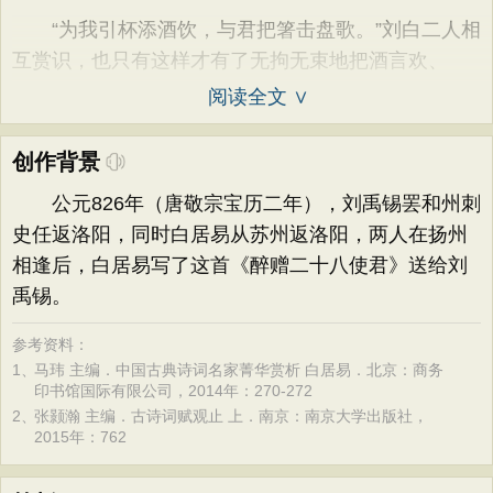
“为我引杯添酒饮，与君把箸击盘歌。”刘白二人相
互赏识，也只有这样才有了无拘无束地把酒言欢、
阅读全文 ∨
创作背景
公元826年（唐敬宗宝历二年），刘禹锡罢和州刺
史任返洛阳，同时白居易从苏州返洛阳，两人在扬州
相逢后，白居易写了这首《醉赠二十八使君》送给刘
禹锡。
参考资料：
1、
马玮 主编．中国古典诗词名家菁华赏析 白居易．北京：商务
印书馆国际有限公司，2014年：270-272
2、
张颢瀚 主编．古诗词赋观止 上．南京：南京大学出版社，
2015年：762