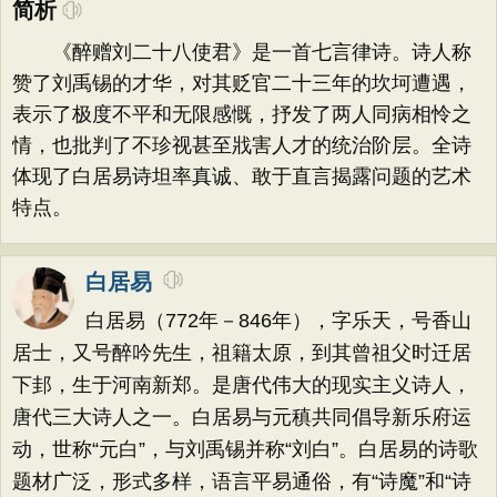
简析
《醉赠刘二十八使君》是一首七言律诗。诗人称
赞了刘禹锡的才华，对其贬官二十三年的坎坷遭遇，
表示了极度不平和无限感慨，抒发了两人同病相怜之
情，也批判了不珍视甚至戕害人才的统治阶层。全诗
体现了白居易诗坦率真诚、敢于直言揭露问题的艺术
特点。
白居易
白居易（772年－846年），字乐天，号香山
居士，又号醉吟先生，祖籍太原，到其曾祖父时迁居
下邽，生于河南新郑。是唐代伟大的现实主义诗人，
唐代三大诗人之一。白居易与元稹共同倡导新乐府运
动，世称“元白”，与刘禹锡并称“刘白”。白居易的诗歌
题材广泛，形式多样，语言平易通俗，有“诗魔”和“诗