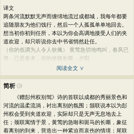
译文
两条河流默默无声而缠绵地流过成都城，我每年都要
追随朋友为他们饯行，然后一个人孤孤单单地回去。
想当初你初到任所，本以为你会高调地接受人们的夹
道欢迎，却只听说你去中书省悄然赴任。
（你的低调为人令人钦佩） 黄莺急切地鸣叫，春风已
停，已是春末，你的坐骑长嘶，夕阳
阅读全文 ∨
简析
《赠彭州权别驾》诗的首联以成都的秀丽景色和
河流的温柔流淌，衬出离别的氛围；颔联说本以为彭
州权会受到夹道欢迎，实际却只是无声无息地去上
任；颈联寓情于景，黄莺的急啭和斑马的长嘶，象征
着离别的到来，营造出一种紧迫而哀伤的情境；尾联