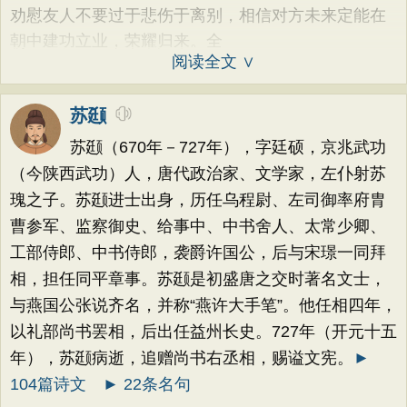
劝慰友人不要过于悲伤于离别，相信对方未来定能在
朝中建功立业，荣耀归来。全
阅读全文 ∨
苏颋
苏颋（670年－727年），字廷硕，京兆武功
（今陕西武功）人，唐代政治家、文学家，左仆射苏
瑰之子。苏颋进士出身，历任乌程尉、左司御率府胄
曹参军、监察御史、给事中、中书舍人、太常少卿、
工部侍郎、中书侍郎，袭爵许国公，后与宋璟一同拜
相，担任同平章事。苏颋是初盛唐之交时著名文士，
与燕国公张说齐名，并称“燕许大手笔”。他任相四年，
以礼部尚书罢相，后出任益州长史。727年（开元十五
年），苏颋病逝，追赠尚书右丞相，赐谥文宪。
►
104篇诗文
► 22条名句