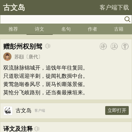
古文岛
客户端下载
推荐
诗文
名句
作者
古籍
赠彭州权别驾
苏颋
〔唐代〕
双流脉脉锦城开，追饯年年往复回。
只道歌谣迎半刺，徒闻礼数揖中台。
黄莺急啭春风尽，斑马长嘶落景催。
莫怆分飞岐路别，还当奏最掖垣来。
古文岛
立即打开
客户端
译文及注释