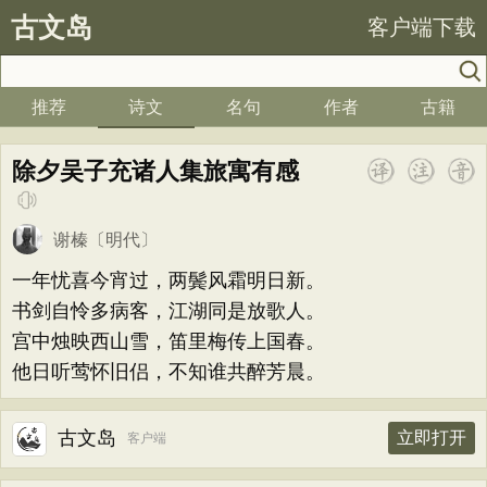
古文岛
客户端下载
推荐
诗文
名句
作者
古籍
除夕吴子充诸人集旅寓有感
谢榛
〔明代〕
一年忧喜今宵过，两鬓风霜明日新。
书剑自怜多病客，江湖同是放歌人。
宫中烛映西山雪，笛里梅传上国春。
他日听莺怀旧侣，不知谁共醉芳晨。
古文岛
立即打开
客户端