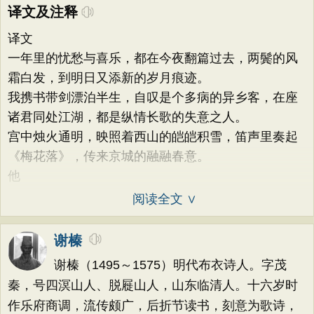
译文及注释
译文
一年里的忧愁与喜乐，都在今夜翻篇过去，两鬓的风
霜白发，到明日又添新的岁月痕迹。
我携书带剑漂泊半生，自叹是个多病的异乡客，在座
诸君同处江湖，都是纵情长歌的失意之人。
宫中烛火通明，映照着西山的皑皑积雪，笛声里奏起
《梅花落》，传来京城的融融春意。
他
阅读全文 ∨
谢榛
谢榛（1495～1575）明代布衣诗人。字茂
秦，号四溟山人、脱屣山人，山东临清人。十六岁时
作乐府商调，流传颇广，后折节读书，刻意为歌诗，