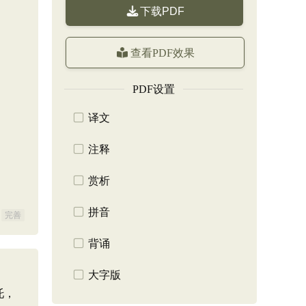
下载PDF
查看PDF效果
PDF设置
译文
注释
赏析
拼音
完善
背诵
大字版
托，