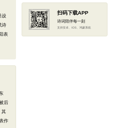
扫码下载APP
丞设
诗词陪伴每一刻
赋诗
支持安卓、IOS、鸿蒙系统
阳表
东
被后
。其
表作