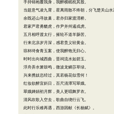
手持锦袍覆我身，我醉横眠枕其股。
当筵意气凌九霄，星离雨散不终朝，分飞楚关山水
余既还山寻故巢，君亦归家渡渭桥。
君家严君勇貔虎，作尹并州遏戎虏。
五月相呼渡太行，摧轮不道羊肠苦。
行来北凉岁月深，感君贵义轻黄金。
琼杯绮食青玉案，使我醉饱无归心。
时时出向城西曲，晋祠流水如碧玉。
浮舟弄水箫鼓鸣，微波龙鳞莎草绿。
兴来携妓恣经过，其若杨花似雪何！
红妆欲醉宜斜日，百尺清潭写翠娥。
翠娥婵娟初月辉，美人更唱舞罗衣。
清风吹歌入空去，歌曲自绕行云飞。
此时行乐难再遇，西游因献《长杨赋》。