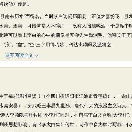
肯饮酒》便是。
县南有历水”而得名。当时李白访问历阳县，正值大雪纷飞，县
水美、酒美，可惜就是人不“美”——没有人陪他喝酒。于是席中
此诗可以看出李白的心中的偶像是五柳先生陶渊明。他嘲笑王历
浪”、“虚”、“空”三字用得巧妙，传达出嘲讽及激将之
展开阅读全文
，出生于蜀郡绵州昌隆县（今四川省绵阳市江油市青莲镇），一说山
水秦安县），凉武昭王李暠九世孙。唐代伟大的浪漫主义诗人，
位诗人李商隐与杜牧即“小李杜”区别，杜甫与李白又合称“大李杜”
列庄思想影响，有《李太白集》传世，诗作中多为醉时写就，代