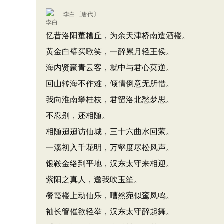
李白
〔唐代〕
忆昔洛阳董糟丘，为余天津桥南造酒楼。
黄金白璧买歌笑，一醉累月轻王侯。
海内贤豪青云客，就中与君心莫逆。
回山转海不作难，倾情倒意无所惜。
我向淮南攀桂枝，君留洛北愁梦思。
不忍别，还相随。
相随迢迢访仙城，三十六曲水回萦。
一溪初入千花明，万壑度尽松风声。
银鞍金络到平地，汉东太守来相迎。
紫阳之真人，邀我吹玉笙。
餐霞楼上动仙乐，嘈然宛似鸾凤鸣。
袖长管催欲轻举，汉东太守醉起舞。