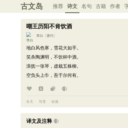
古文岛
推荐
诗文
名句
古籍
作者
嘲王历阳不肯饮酒
李白
〔唐代〕
地白风色寒，雪花大如手。
笑杀陶渊明，不饮杯中酒。
浪抚一张琴，虚栽五株柳。
空负头上巾，吾于尔何有。
冬天
写雪
饮酒
译文及注释