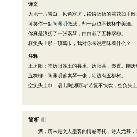
译文
大地一片雪白，风色寒厉，纷纷扬扬的雪花如手般
可笑你一副
陶渊明
做派，却一点也不饮杯中美酒。
你真是浪抚了一张素琴，白白栽了五株翠柳。
枉负头上那一顶葛巾，我对你来说意味着什么？
注释
王历阳：指历阳姓王的县丞。历阳县，秦置。隋唐
五株柳：陶渊明蓄素琴一张，宅边有五柳树。
空负头上巾：语出陶渊明诗“若复不快饮，空负头上
简析
酒，历来是文人墨客的情感寄托，诗人尤甚，李