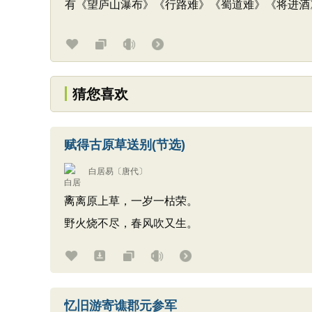
有《望庐山瀑布》《行路难》《蜀道难》《将进酒
猜您喜欢
赋得古原草送别(节选)
白居易
〔唐代〕
离离原上草，一岁一枯荣。
野火烧不尽，春风吹又生。
忆旧游寄谯郡元参军