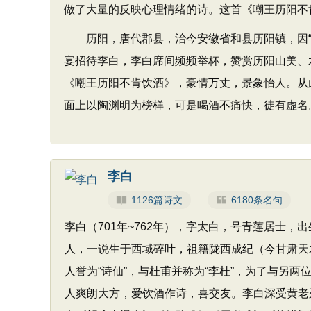
做了大量的反映心理情绪的诗。这首《嘲王历阳不
历阳，唐代郡县，治今安徽省和县历阳镇，因“
宴招待李白，李白席间频频举杯，赞赏历阳山美、
《嘲王历阳不肯饮酒》，豪情万丈，景象怡人。从
面上以陶渊明为榜样，可是喝酒不痛快，徒有虚名。“
李白
1126篇诗文
6180条名句
李白（701年~762年），字太白，号青莲居士
人，一说生于西域碎叶，祖籍陇西成纪（今甘肃天
人誉为“诗仙”，与杜甫并称为“李杜”，为了与另两
人爽朗大方，爱饮酒作诗，喜交友。李白深受黄老