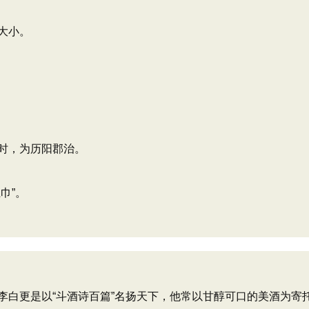
大小。
时，为历阳郡治。
巾”。
白更是以“斗酒诗百篇”名扬天下，他常以甘醇可口的美酒为寄