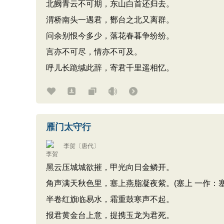
北阙青云不可期，东山白首还归去。
渭桥南头一遇君，酂台之北又离群。
问余别恨今多少，落花春暮争纷纷。
言亦不可尽，情亦不可及。
呼儿长跪缄此辞，寄君千里遥相忆。
雁门太守行
李贺
〔唐代〕
黑云压城城欲摧，甲光向日金鳞开。
角声满天秋色里，塞上燕脂凝夜紫。(塞上 一作：塞
半卷红旗临易水，霜重鼓寒声不起。
报君黄金台上意，提携玉龙为君死。