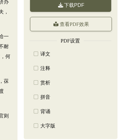
济办
下载PDF
夫，
查看PDF效果
给一
PDF设置
不耐
译文
虎，何
注释
，茠
赏析
渡
拼音
背诵
官则
大字版