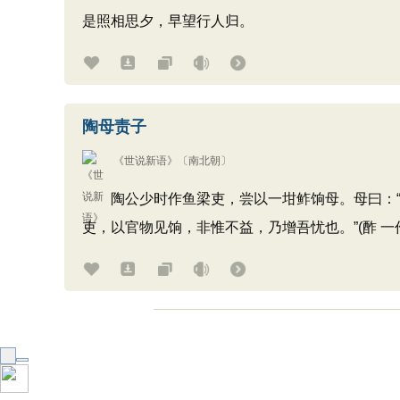
是照相思夕，早望行人归。
陶母责子
《世说新语》
〔南北朝〕
陶公少时作鱼梁吏，尝以一坩鲊饷母。母曰：“此
吏，以官物见饷，非惟不益，乃增吾忧也。”(酢 一