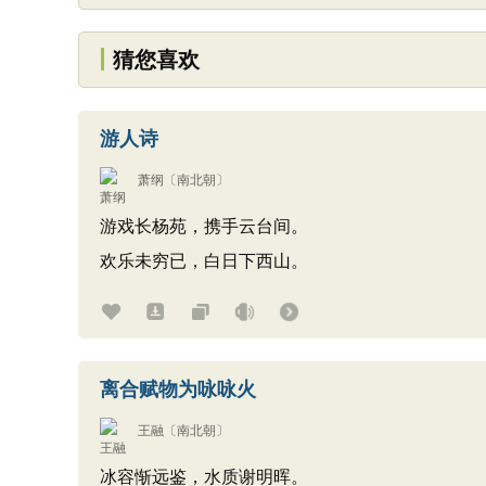
猜您喜欢
游人诗
萧纲
〔南北朝〕
游戏长杨苑，携手云台间。
欢乐未穷已，白日下西山。
离合赋物为咏咏火
王融
〔南北朝〕
冰容惭远鉴，水质谢明晖。