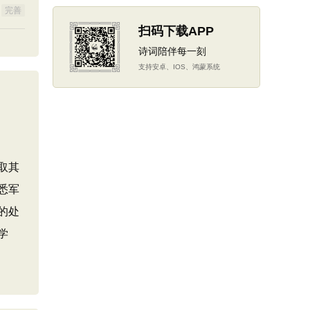
完善
扫码下载APP
诗词陪伴每一刻
支持安卓、IOS、鸿蒙系统
取其
悉军
的处
学