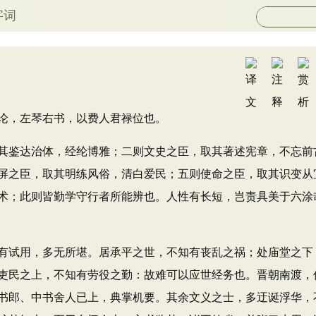
字词
，左琴右书，以费人君禄位也。
鉴达治体，经纶博雅；二则文史之臣，取其著述宪章，不忘前
屏之臣，取其明练风俗，清白爱民；五则使命之臣，取其识变从
术；此则皆勤学守行者所能辨也。人性有长短，岂责具美于六涂
试用，多无所堪。居承平之世，不知有丧乱之祸；处庙堂之下
吏民之上，不知有劳役之勤：故难可以应世经务也。晋朝南渡，
书郎、中书舍人已上，典掌机要。其余文义之士，多迂诞浮华，