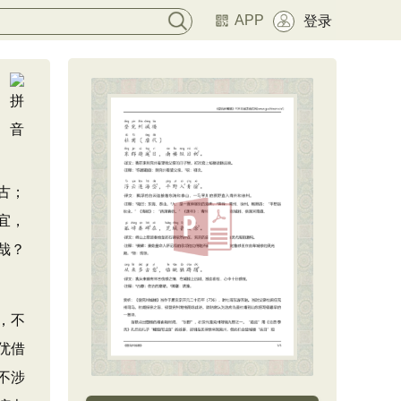
APP
登录
古；
宜，
哉？
，不
优借
不涉