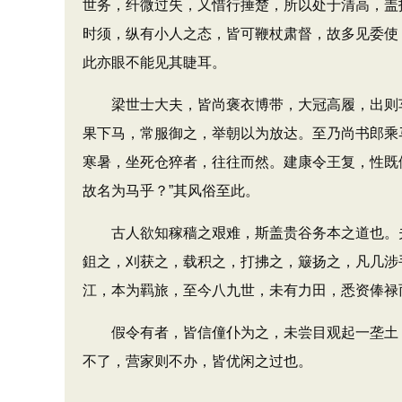
世务，纤微过失，又惜行捶楚，所以处于清高，盖
时须，纵有小人之态，皆可鞭杖肃督，故多见委使
此亦眼不能见其睫耳。
梁世士大夫，皆尚褒衣博带，大冠高履，出则车
果下马，常服御之，举朝以为放达。至乃尚书郎乘
寒暑，坐死仓猝者，往往而然。建康令王复，性既
故名为马乎？”其风俗至此。
古人欲知稼穑之艰难，斯盖贵谷务本之道也。夫
鉏之，刈获之，载积之，打拂之，簸扬之，凡几涉
江，本为羁旅，至今八九世，未有力田，悉资俸禄
假令有者，皆信僮仆为之，未尝目观起一垄土，
不了，营家则不办，皆优闲之过也。