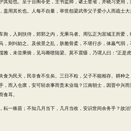
护其短也。至于台阁令史，主书监帅，诸王签省，并晓习吏用，
，盖用其长也。人每不自量，举世怨梁武帝父子爱小人而疏士大
舆，入则扶侍，郊郭之内，无乘马者。周弘正为宣城王所爱，
马，则纠劾之。及侯景之乱，肤脆骨柔，不堪行步，体羸气弱，
儒雅，未尝乘骑，见马嘶喷陆梁。莫不震慑，乃谓人曰：“正是
食为民天，民非食不生矣。三日不粒，父子不能相存。耕种之
手，而入仓廪，安可轻农事而贵末业哉？江南朝士，因晋中兴而
而食耳。
耘一株苗；不知几月当下，几月当收，安识世间余务乎？故治