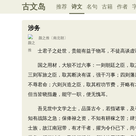
古文岛
推荐
诗文
名句
古籍
作者
涉务
颜之推
〔南北朝〕
士君子之处世，贵能有益于物耳，不徒高谈虚论
国之用材，大较不过六事：一则朝廷之臣，取其
三则军旅之臣，取其断决有谋，强干习事；四则藩
不辱君命；六则兴造之臣，取其程功节费，开略有
但当皆晓指趣，能守一职，便无愧耳。
吾见世中文学之士，品藻古今，若指诸掌，及有
知有战陈之急；保俸禄之资，不知有耕稼之苦；肆
士族，故江南冠带，有才干者，擢为令仆已下，尚