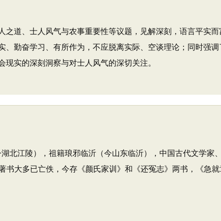
之道、士人风气与农事重要性等议题，见解深刻，语言平实而
实、勤奋学习、有所作为，不应脱离实际、空谈理论；同时强调
会现实的深刻洞察与对士人风气的深切关注。
（今湖北江陵），祖籍琅邪临沂（今山东临沂），中国古代文学家
著书大多已亡佚，今存《颜氏家训》和《还冤志》两书，《急就