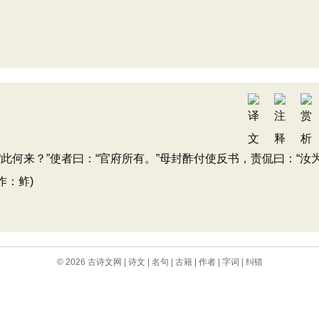
何来？”使者曰：“官府所有。”母封酢付使反书，责侃曰：“汝
作：鲊)
© 2026
古诗文网
|
诗文
|
名句
|
古籍
|
作者
|
字词
|
纠错