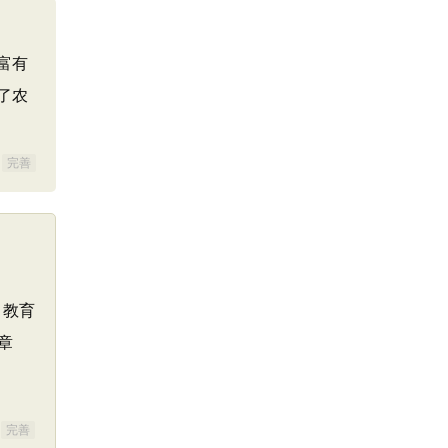
富有
了农
完善
、教育
章
完善