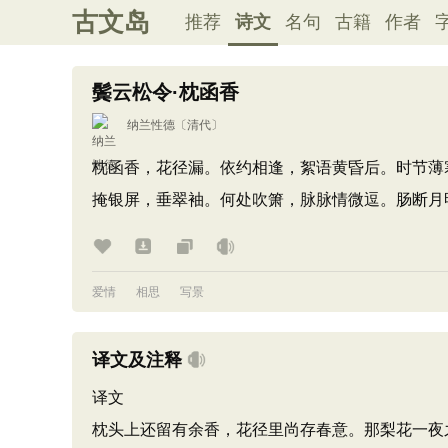
古文岛
推荐
诗文
名句
古籍
作者
鬓云松令·枕函香
纳兰性德
〔清代〕
枕函香，花径漏。依约相逢，絮语黄昏后。时节薄
掩银屏，垂翠袖。何处吹箫，脉脉情微逗。肠断月
爱情
相思
写景
译文及注释
译文
枕头上还留有余香，花径里尚存春意。那梨花一夜