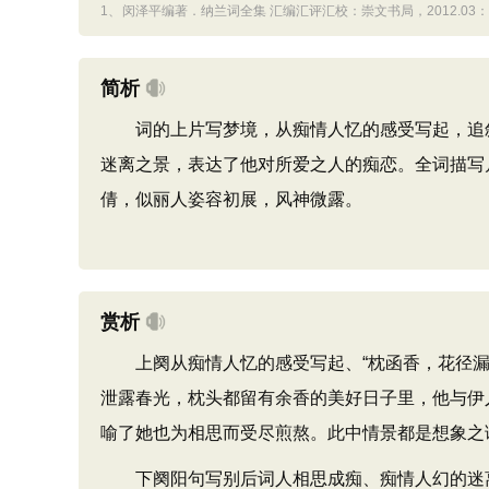
1、
闵泽平编著．纳兰词全集 汇编汇评汇校：崇文书局，2012.03：
简析
词的上片写梦境，从痴情人忆的感受写起，追叙
迷离之景，表达了他对所爱之人的痴恋。全词描写
倩，似丽人姿容初展，风神微露。
赏析
上阕从痴情人忆的感受写起、“枕函香，花径漏
泄露春光，枕头都留有余香的美好日子里，他与伊人
喻了她也为相思而受尽煎熬。此中情景都是想象之
下阕阳句写别后词人相思成痴、痴情人幻的迷离