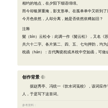
相约的地点，在夕阳下细语绵绵。
而今却银屏重掩，影支形单。在孤单单中又听到了
今月色依然，人却分离，她是否依然依稀如旧？
注释
鬓（bìn）云松令：此调一作《鬓云松》，又名
共六十二字。各片第二、四、五、七句押韵，均为
枕函（hán）：古代陶瓷枕或木枕中空如函，可
创作背景
据赵秀亭、冯统一《饮水词笺校》，该词应作于康
人，于是写下这首词。
参考资料：