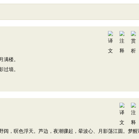
月满楼。
影过墙。
野阔，暝色浮天。芦边，夜潮骤起，晕波心、月影荡江圆。梦醒