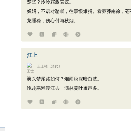
楚些？泠泠霜激哀弦。
婵娟，不语对愁眠，往事恨难捐。看莽莽南徐，苍
龙睡稳，伤心付与秋烟。
江上
王士祯
〔清代〕
吴头楚尾路如何？烟雨秋深暗白波。
晚趁寒潮渡江去，满林黄叶雁声多。