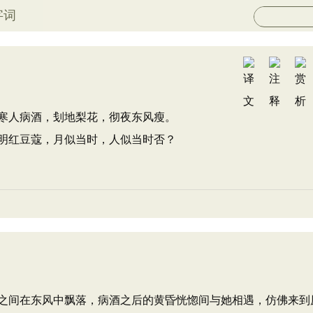
字词
寒人病酒，刬地梨花，彻夜东风瘦。
明红豆蔻，月似当时，人似当时否？
之间在东风中飘落，病酒之后的黄昏恍惚间与她相遇，仿佛来到