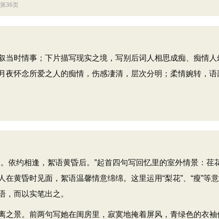
第36页
当时情事；下片描写现实之境，写别后词人相思成痴、痴情人
月夜怀念所爱之人的痴情，伤感凄清，层次分明；柔情婉转，语
。依约相逢，絮语黄昏后。”起首四句写回忆里的室外情景：荏
在黄昏时见面，絮语温馨情意绵绵。这里运用“梨花”、“瘦”等
语，而以实笔出之。
之景。前两句写她在闺房里，寂寞地掩着屏风，青绿色的衣袖