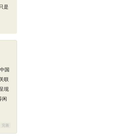
只是
个中国
关联
呈现
等闲
完善