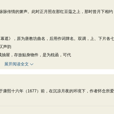
脉脉传情的箫声。此时正月照在那红豆蔻之上，那时曾月下相约
《苏幕遮》，原为唐教坊曲名，后用作词牌名。双调，上、下片各
仄声韵
做成抽屉，存放贴身物件，是为枕函，可代
展开阅读全文
熙十六年（1677）前，在沉凉月夜的环境下，作者怀念所爱