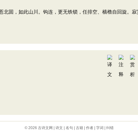
苍北固，如此山川。钩连，更无铁锁，任排空、樯橹自回旋。寂
© 2026
古诗文网
|
诗文
|
名句
|
古籍
|
作者
|
字词
|
纠错