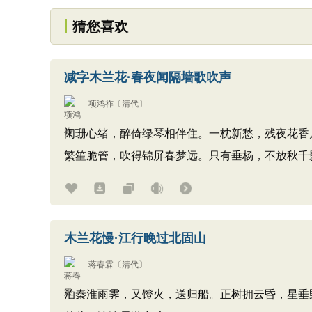
猜您喜欢
减字木兰花·春夜闻隔墙歌吹声
项鸿祚
〔清代〕
阑珊心绪，醉倚绿琴相伴住。一枕新愁，残夜花香
繁笙脆管，吹得锦屏春梦远。只有垂杨，不放秋千
木兰花慢·江行晚过北固山
蒋春霖
〔清代〕
泊秦淮雨霁，又镫火，送归船。正树拥云昏，星垂