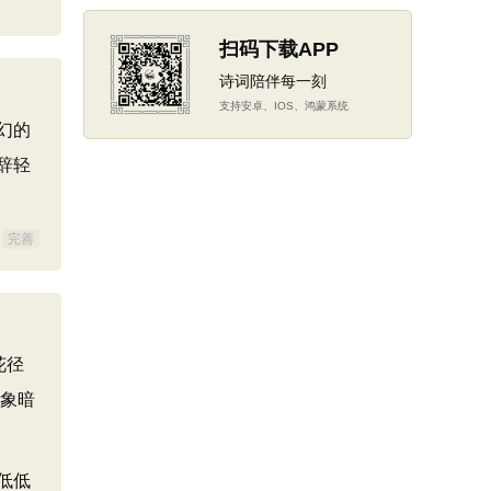
扫码下载APP
诗词陪伴每一刻
支持安卓、IOS、鸿蒙系统
幻的
辞轻
完善
花径
意象暗
低低