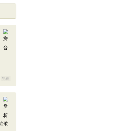
完善
谁歌