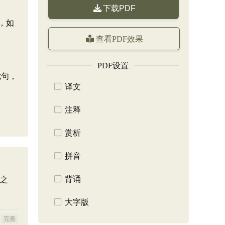
下载PDF
，如
查看PDF效果
PDF设置
七句，
译文
注释
赏析
拼音
背诵
之
大字版
完善