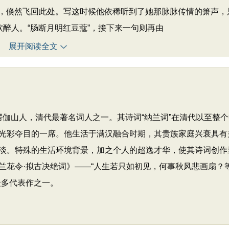
，倏然飞回此处。写这时候他依稀听到了她那脉脉传情的箫声，
软醉人。“肠断月明红豆蔻”，接下来一句则再由
展开阅读全文
号楞伽山人，清代最著名词人之一。其诗词“纳兰词”在清代以至整
光彩夺目的一席。他生活于满汉融合时期，其贵族家庭兴衰具有
淡。特殊的生活环境背景，加之个人的超逸才华，使其诗词创作
兰花令·拟古决绝词》——“人生若只如初见，何事秋风悲画扇？
众多代表作之一。