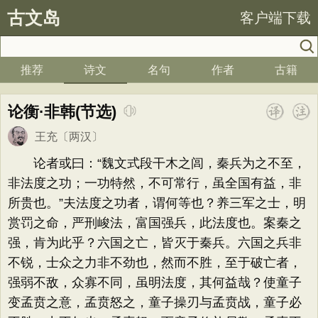
古文岛
客户端下载
推荐
诗文
名句
作者
古籍
论衡·非韩(节选)
王充
〔两汉〕
论者或曰：“魏文式段干木之闾，秦兵为之不至，
非法度之功；一功特然，不可常行，虽全国有益，非
所贵也。”夫法度之功者，谓何等也？养三军之士，明
赏罚之命，严刑峻法，富国强兵，此法度也。案秦之
强，肯为此乎？六国之亡，皆灭于秦兵。六国之兵非
不锐，士众之力非不劲也，然而不胜，至于破亡者，
强弱不敌，众寡不同，虽明法度，其何益哉？使童子
变孟贲之意，孟贲怒之，童子操刃与孟贲战，童子必