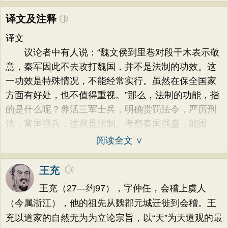
译文及注释
译文
议论者中有人说：“魏文侯到里巷对段干木表示敬
意，秦军因此不去攻打魏国，并不是法制的功效。这
一功效是特殊情况，不能经常实行。虽然在保全国家
方面有好处，也不值得重视。”那么，法制的功能，指
的是什么呢？养活三军士兵，明确赏罚法令，严厉刑
法，富国强兵，这就是法制。考察秦国强盛，能因
阅读全文 ∨
王充
王充（27—约97），字仲任，会稽上虞人
（今属浙江），他的祖先从魏郡元城迁徙到会稽。王
充以道家的自然无为为立论宗旨，以“天”为天道观的最