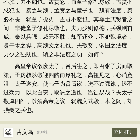
不胜，力不如也。孟贲怒，而童子修礼尽敬，孟贲不
忍犯也。秦之与魏，孟贲之与童子也。魏有法度，秦
必不畏，犹童子操刃，孟贲不避也。其尊士式贤者之
闾，非徒童子修礼尽敬也。夫力少则修德，兵强则奋
威。秦以兵强，威无不胜，却军还众，不犯魏境者，
贤干木之操，高魏文之礼也。夫敬贤，弱国之法度，
力少之强助也。谓之非法度之功，如何？
高皇帝议欲废太子，吕后患之，即召张子房而取
策。子房教以敬迎四皓而厚礼之，高祖见之，心消意
沮，太子遂安。使韩子为吕后议，进不过强谏，退不
过劲力。以此自安，取诛之道也，岂徒易哉？夫太子
敬厚四皓，以消高帝之议，犹魏文式段干木之闾，却
强秦之兵也。
古文岛
立即打开
客户端