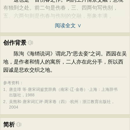
有独到之处。前二句是伤春，三、四两句写伤别，
五、六两句则是伤春与伤别的交融，形象丰满，
阅读全文 ∨
创作背景
陈洵《海绡说词》谓此乃“思去妾”之词。西园在吴
地，是作者和情人的寓所，二人亦在此分手，所以西
园诚是悲欢交织之地。
参考资料：
1、
唐圭璋 等·唐宋词鉴赏辞典（南宋·辽·金卷）·上海：上海辞书
出版社，1988
2、
吴熊和·唐宋词汇评·两宋卷（四）·杭州：浙江教育出版社，
2004
简析