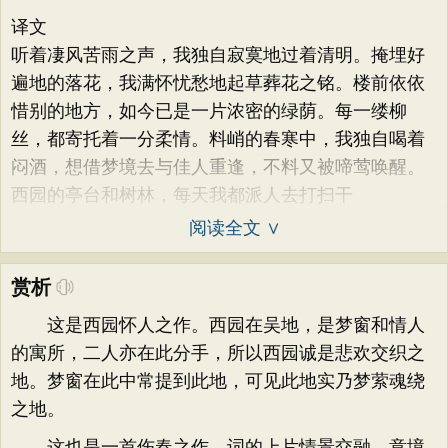
译文
听着凄风苦雨之声，我独自寂寞地过着清明。掩埋好
遍地的落花，我满怀忧愁地起草葬花之铭。楼前依依
惜别的地方，如今已是一片浓密的绿荫。每一缕柳
丝，都寄托着一分柔情。料峭的春寒中，我独自喝着
闷酒，想借梦境去与佳人重逢，不料又被啼莺唤醒。
西园的亭台和树林，每天我都派人去打扫干
阅读全文 ∨
赏析
这是西园怀人之作。西园在吴地，是梦窗和情人
的寓所，二人亦在此分手，所以西园诚是悲欢交织之
地。梦窗在此中常提到此地，可见此地实乃梦萦魂绕
之地。
这也是一首伤春之作。词的上片情景交融，意境