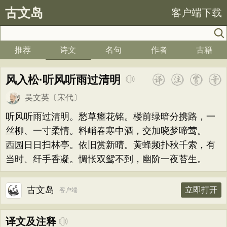
古文岛
客户端下载
推荐
诗文
名句
作者
古籍
风入松·听风听雨过清明
吴文英
〔宋代〕
听风听雨过清明。愁草瘗花铭。楼前绿暗分携路，一
丝柳、一寸柔情。料峭春寒中酒，交加晓梦啼莺。
西园日日扫林亭。依旧赏新晴。黄蜂频扑秋千索，有
当时、纤手香凝。惆怅双鸳不到，幽阶一夜苔生。
古文岛
立即打开
客户端
译文及注释