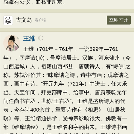
感激有公议，曲私非所求。
古文岛
立即打开
客户端
王维
王维（701年－761年，一说699年—761
年），字摩诘(jié)，号摩诘居士。汉族，河东蒲州（今
山西运城）人，祖籍山西祁县，唐朝诗人，有“诗佛”之
称。苏轼评价其：“味摩诘之诗，诗中有画；观摩诘之
画，画中有诗。”开元九年（721年）中进士，任太乐
丞。天宝年间，拜吏部郎中、给事中。唐肃宗乾元年
间任尚书右丞，世称“王右丞”。王维是盛唐诗人的代
表，今存诗400余首，重要诗作有《相思》《山居秋
暝》等。王维精通佛学，受禅宗影响很大。佛教有一
部《维摩诘经》，是王维名和字的由来。王维诗书画