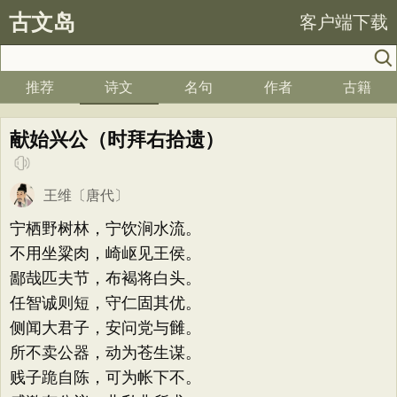
古文岛
客户端下载
推荐
诗文
名句
作者
古籍
献始兴公（时拜右拾遗）
王维
〔唐代〕
宁栖野树林，宁饮涧水流。
不用坐粱肉，崎岖见王侯。
鄙哉匹夫节，布褐将白头。
任智诚则短，守仁固其优。
侧闻大君子，安问党与雠。
所不卖公器，动为苍生谋。
贱子跪自陈，可为帐下不。