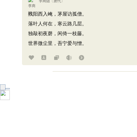
李商隐
〔唐代〕
残阳西入崦，茅屋访孤僧。
落叶人何在，寒云路几层。
独敲初夜磬，闲倚一枝藤。
世界微尘里，吾宁爱与憎。