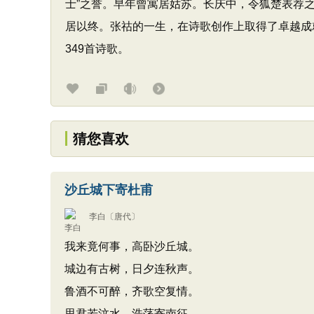
士”之誉。早年曾寓居姑苏。长庆中，令狐楚表荐
居以终。张祜的一生，在诗歌创作上取得了卓越成
349首诗歌。
猜您喜欢
沙丘城下寄杜甫
李白
〔唐代〕
我来竟何事，高卧沙丘城。
城边有古树，日夕连秋声。
鲁酒不可醉，齐歌空复情。
思君若汶水，浩荡寄南征。