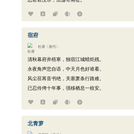
宿府
杜甫
〔唐代〕
清秋幕府井梧寒，独宿江城蜡炬残。
永夜角声悲自语，中天月色好谁看。
风尘荏苒音书绝，关塞萧条行路难。
已忍伶俜十年事，强移栖息一枝安。
北青萝