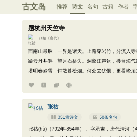
古文岛
推荐
诗文
名句
古籍
作者
题杭州天竺寺
张祜
〔唐代〕
西南山最胜，一界是诸天。上路穿岩竹，分流入寺
蹑云丹井畔，望月石桥边。洞壑江声远，楼台海气
塔明春岭雪，钟散暮松烟。何处去犹恨，更看峰顶
张祜
351篇诗文
58条名句
张祜(hù)（792年-854年）， 字承吉，唐代