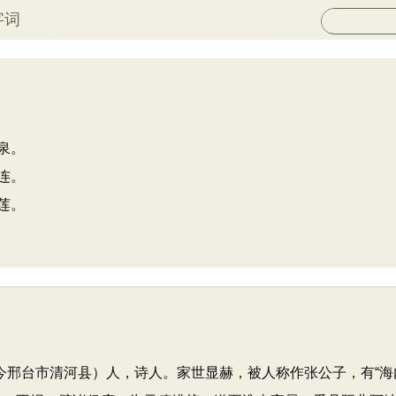
字词
泉。
连。
莲。
清河（今邢台市清河县）人，诗人。家世显赫，被人称作张公子，有“