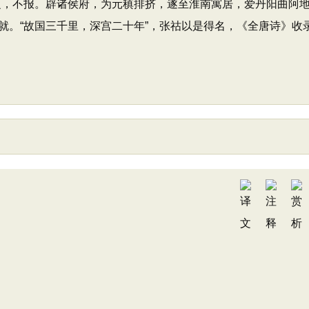
之，不报。辟诸侯府，为元稹排挤，遂至淮南寓居，爱丹阳曲阿
就。“故国三千里，深宫二十年”，张祜以是得名，《全唐诗》收