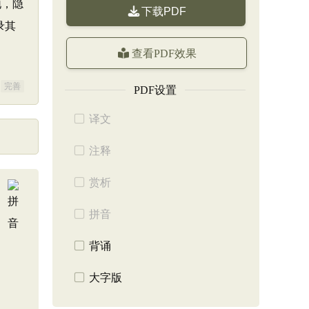
地，隐
下载PDF
录其
查看PDF效果
完善
PDF设置
译文
注释
赏析
拼音
背诵
大字版