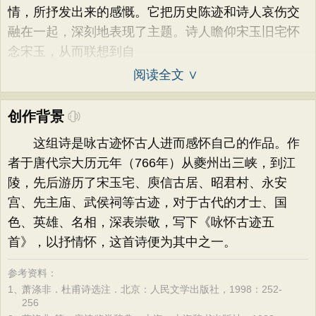
情，所抒发出来的感慨。它把历史陈迹和诗人哀伤交
融在一起，深刻地表现了主题。诗人瞻仰宋玉旧宅怀
念宋玉，从而联想到自
阅读全文 ∨
创作背景
这组诗是咏古迹怀古人进而感怀自己的作品。作
者于唐代宗大历元年（766年）从夔州出三峡，到江
陵，先后游历了宋玉宅、庾信古居、昭君村、永安
宫、先主庙、武侯祠等古迹，对于古代的才士、国
色、英雄、名相，深表崇敬，写下《咏怀古迹五
首》，以抒情怀，这首诗便为其中之一。
参考资料：
1、
萧涤非．杜甫诗选注．北京：人民文学出版社，1998：252-
256