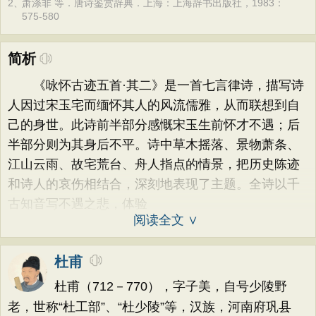
2、
萧涤非 等．唐诗鉴赏辞典．上海：上海辞书出版社，1983：
575-580
简析
《咏怀古迹五首·其二》是一首七言律诗，描写诗
人因过宋玉宅而缅怀其人的风流儒雅，从而联想到自
己的身世。此诗前半部分感慨宋玉生前怀才不遇；后
半部分则为其身后不平。诗中草木摇落、景物萧条、
江山云雨、故宅荒台、舟人指点的情景，把历史陈迹
和诗人的哀伤相结合，深刻地表现了主题。全诗以千
古知音写不遇之悲，体验
阅读全文 ∨
杜甫
杜甫（712－770），字子美，自号少陵野
老，世称“杜工部”、“杜少陵”等，汉族，河南府巩县