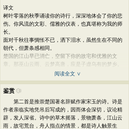
译文
树叶零落的秋季诵读你的诗行，深深地体会了你的悲
伤。你风流的文彩、儒雅的仪表，也真堪称为我的师
长。
面对千秋往事惆怅不已，洒下泪水，虽然生在不同的
朝代，但萧条感相同。
楚国的江山早已消亡，空留下你的故宅和优雅的文
章。那巫山云雨、云梦高唐，应是子虚乌有的梦乡。
阅读全文 ∨
鉴赏
第二首是推崇楚国著名辞赋作家宋玉的诗。诗是
作者亲临实地凭吊后写成的，因而体会深切，议论精
辟，发人深省。诗中的草木摇落，景物萧条，江山云
雨，故宅荒台，舟人指点的情景，都是诗人触景生