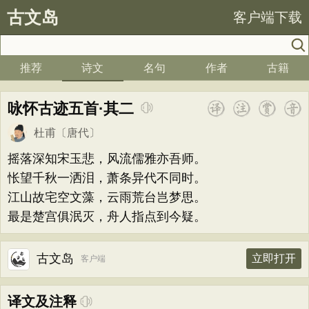
古文岛
客户端下载
推荐
诗文
名句
作者
古籍
咏怀古迹五首·其二
杜甫
〔唐代〕
摇落深知宋玉悲，风流儒雅亦吾师。
怅望千秋一洒泪，萧条异代不同时。
江山故宅空文藻，云雨荒台岂梦思。
最是楚宫俱泯灭，舟人指点到今疑。
古文岛
立即打开
客户端
译文及注释