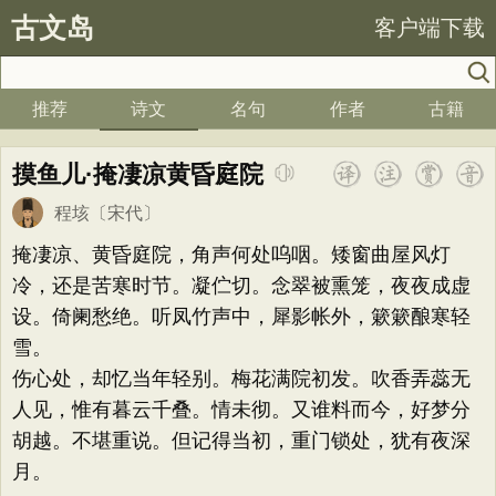
古文岛
客户端下载
推荐
诗文
名句
作者
古籍
摸鱼儿·掩凄凉黄昏庭院
程垓
〔宋代〕
掩凄凉、黄昏庭院，角声何处呜咽。矮窗曲屋风灯
冷，还是苦寒时节。凝伫切。念翠被熏笼，夜夜成虚
设。倚阑愁绝。听凤竹声中，犀影帐外，簌簌酿寒轻
雪。
伤心处，却忆当年轻别。梅花满院初发。吹香弄蕊无
人见，惟有暮云千叠。情未彻。又谁料而今，好梦分
胡越。不堪重说。但记得当初，重门锁处，犹有夜深
月。