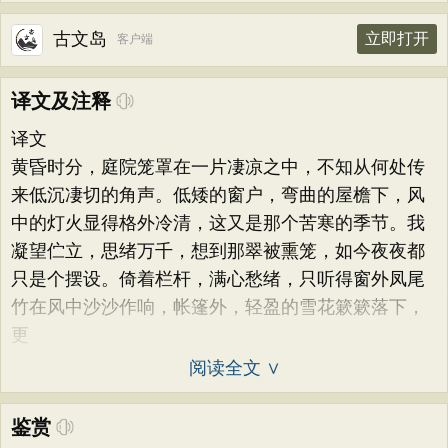
古文岛
立即打开
客户端
译文及注释
译文
黄昏时分，庭院笼罩在一片凄凉之中，不知从何处传
来低沉凄切的角声。低矮的窗户，弯曲的屋檐下，风
中的灯火显得格外冷清，这又是那个苦寒的季节。我
凝望伫立，思绪万千，想到那翠被熏笼，如今夜夜都
只是个摆设。倚着栏杆，满心愁绪，只听得窗外凤尾
竹在风中沙沙作响，帐篷外，轻盈的雪花簌簌落下，
更
阅读全文 ∨
鉴赏