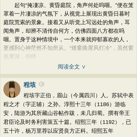
起句“掩凄凉、黄昏庭院，角声何处呜咽。”便在笼
罩着一片凄凉的气氛下，从视觉上展现出黄昏日暮时
庭院荒索的景象。接着又从听觉上写远处的角声，耳
闻角声，却辨不清传自何方，仿佛四面八方都在呜
咽。置身于这种情境中，一个本来就抑郁寡欢的人，
更感到心神茫然不知所从。“矮窗曲屋风灯冷”，虽然窗
低屋深，但经
阅读全文 ∨
程垓
程垓字正伯，眉山（今属四川）人。苏轼中表
程之才（字正辅）之孙。淳熙十三年（1186）游临
安，陆游为其所藏山谷帖作跋，未几归蜀。撰有帝王
君臣论及时务利害策五十篇。绍熙三年（1192），已
五十许，杨万里荐以应贤良方正科。绍熙五年