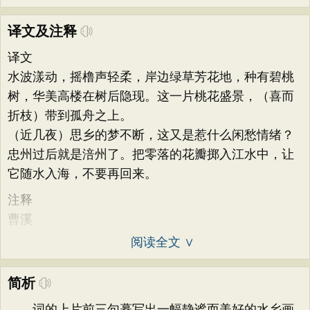
译文及注释
译文
水波漾动，摇橹声轻柔，岸边绿草芳花地，种有碧桃
树，华美高楼在树后隐现。这一片桃花盛景，（喜而
折枝）带到孤舟之上。
（近几夜）思乡的梦不断，这又是惹什么闲愁情绪？
忠州过后就是涪州了。把零落的花瓣掷入江水中，让
它随水入海，不要再回来。
注释
曹溪
阅读全文 ∨
简析
词的上片前三句摹写出一幅静谧而美好的水乡画