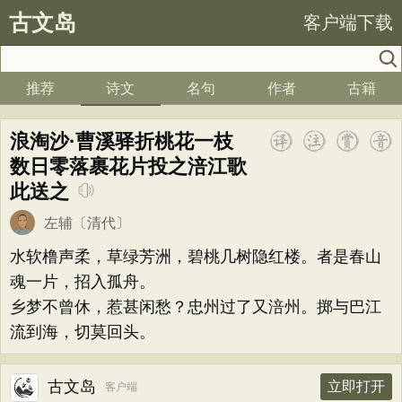
古文岛
客户端下载
推荐
诗文
名句
作者
古籍
浪淘沙·曹溪驿折桃花一枝
数日零落裹花片投之涪江歌
此送之
左辅
〔清代〕
水软橹声柔，草绿芳洲，碧桃几树隐红楼。者是春山
魂一片，招入孤舟。
乡梦不曾休，惹甚闲愁？忠州过了又涪州。掷与巴江
流到海，切莫回头。
古文岛
立即打开
客户端