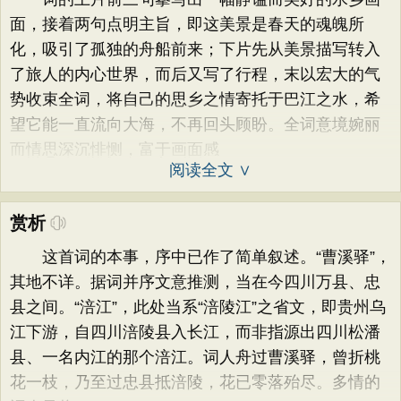
面，接着两句点明主旨，即这美景是春天的魂魄所
化，吸引了孤独的舟船前来；下片先从美景描写转入
了旅人的内心世界，而后又写了行程，末以宏大的气
势收束全词，将自己的思乡之情寄托于巴江之水，希
望它能一直流向大海，不再回头顾盼。全词意境婉丽
而情思深沉悱恻，富于画面感
阅读全文 ∨
赏析
这首词的本事，序中已作了简单叙述。“曹溪驿”，
其地不详。据词并序文意推测，当在今四川万县、忠
县之间。“涪江”，此处当系“涪陵江”之省文，即贵州乌
江下游，自四川涪陵县入长江，而非指源出四川松潘
县、一名内江的那个涪江。词人舟过曹溪驿，曾折桃
花一枝，乃至过忠县抵涪陵，花已零落殆尽。多情的