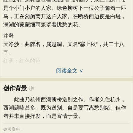
是个小门小户的人家。绿色柳树下一位公子骑着一匹
马，正在匆匆离开这户人家。在断桥西边便是白堤，
满湖的蒙蒙细雨笼罩着忧愁的花。
注释
天净沙：曲牌名，属越调。又名“塞上秋”，共二十八
字。
红蕉：红色的芭
阅读全文 ∨
创作背景
此曲乃杭州西湖断桥送别之作。作者久住杭州，
西湖题咏甚多。既为送别。自是要写离愁别绪。但作
者并未直接抒发，而是寄情于景。
参考资料：