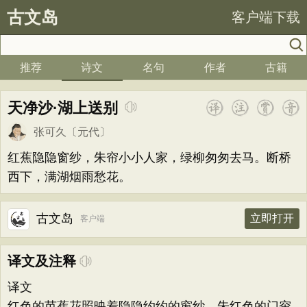
古文岛
客户端下载
推荐
诗文
名句
作者
古籍
天净沙·湖上送别
张可久
〔元代〕
红蕉隐隐窗纱，朱帘小小人家，绿柳匆匆去马。断桥
西下，满湖烟雨愁花。
古文岛
立即打开
客户端
译文及注释
译文
红色的芭蕉花照映着隐隐约约的窗纱，朱红色的门帘