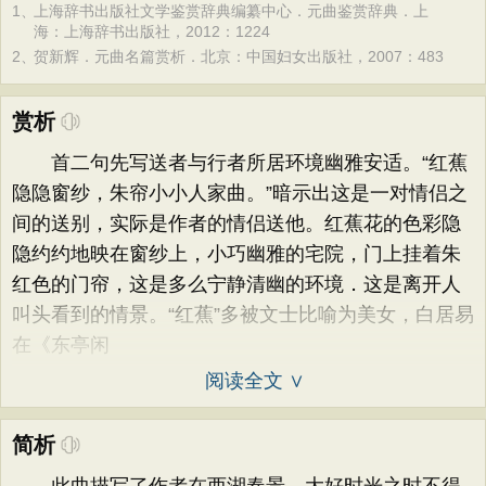
1、
上海辞书出版社文学鉴赏辞典编纂中心．元曲鉴赏辞典．上
海：上海辞书出版社，2012：1224
2、
贺新辉．元曲名篇赏析．北京：中国妇女出版社，2007：483
赏析
首二句先写送者与行者所居环境幽雅安适。“红蕉
隐隐窗纱，朱帘小小人家曲。”暗示出这是一对情侣之
间的送别，实际是作者的情侣送他。红蕉花的色彩隐
隐约约地映在窗纱上，小巧幽雅的宅院，门上挂着朱
红色的门帘，这是多么宁静清幽的环境．这是离开人
叫头看到的情景。“红蕉”多被文士比喻为美女，白居易
在《东亭闲
阅读全文 ∨
简析