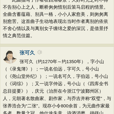
此曲描写了作者在西湖春景，大好时光之时不得
不告别心上之人，断桥匆匆惜别后策马启程的情景。
全曲含蓄蕴藉、别具一格，小小人家愈美，则匆匆离
别愈苦。这首曲子生动地表现出当时作者离别的依依
不舍心情以及与离别女子缠绵之爱的深沉，是借景抒
情之典范佳篇。
张可久
张可久（约1270年～约1350年），字小山
（《录鬼簿》）；一说名伯远，字可久，号小山
（《尧山堂外纪》）；一说名可久，字伯远，号小山
（《词综》）；又一说字仲远，号小山（《四库全书
总目提要》），庆元（治所在今浙江宁波鄞州区）
人，元朝著名散曲家、剧作家，与乔吉并称“双璧”，与
张养浩合为“二张”。现存小令800余首，为元曲作家最
多者，数量之冠。他仕途失意，诗酒消磨，徜徉山