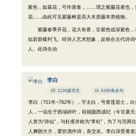
紫色，如葛花，可作菜食，……谓之紫藤花者也，
花……由此可见紫藤树是高大木质藤本类植物。
紫藤春季开花，花大有香，呈紫色或深紫色，花
似若群蝶列飞。经诗人艺术想象，反映在古代诗词
人。此诗生动
李白
1126篇诗文
6180条名句
李白（701年~762年），字太白，号青莲居士
人，一说生于西域碎叶，祖籍陇西成纪（今甘肃天
人誉为“诗仙”，与杜甫并称为“李杜”，为了与另两
人爽朗大方，爱饮酒作诗，喜交友。李白深受黄老