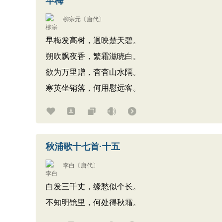
早梅
柳宗元
〔唐代〕
早梅发高树，迥映楚天碧。
朔吹飘夜香，繁霜滋晓白。
欲为万里赠，杳杳山水隔。
寒英坐销落，何用慰远客。
秋浦歌十七首·十五
李白
〔唐代〕
白发三千丈，缘愁似个长。
不知明镜里，何处得秋霜。