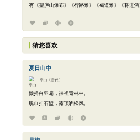
有《望庐山瀑布》《行路难》《蜀道难》《将进酒
猜您喜欢
夏日山中
李白
〔唐代〕
懒摇白羽扇，裸袒青林中。
脱巾挂石壁，露顶洒松风。