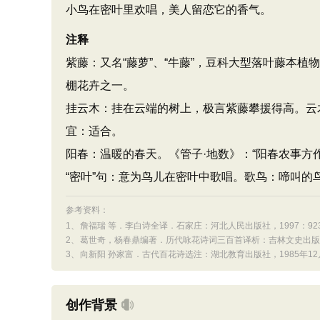
小鸟在密叶里欢唱，美人留恋它的香气。
注释
紫藤：又名“藤萝”、“牛藤”，豆科大型落叶藤本
棚花卉之一。
挂云木：挂在云端的树上，极言紫藤攀援得高。云
宜：适合。
阳春：温暖的春天。《管子·地数》：“阳春农事方
“密叶”句：意为鸟儿在密叶中歌唱。歌鸟：啼叫的
参考资料：
1、
詹福瑞 等．李白诗全译．石家庄：河北人民出版社，1997：923-
2、
葛世奇，杨春鼎编著．历代咏花诗词三百首译析：吉林文史出版社，1
3、
向新阳 孙家富．古代百花诗选注：湖北教育出版社，1985年12月
创作背景