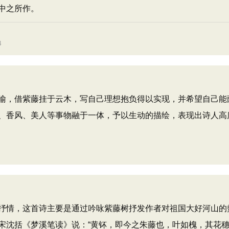
中之所作。
4
，借紫藤挂于云木，写自己理想抱负得以实现，并希望自己能
、香风、美人等事物融于一体，予以生动的描绘，表现出诗人高
情，这首诗主要是通过吟咏紫藤树抒发作者对祖国大好河山的
宋沈括《梦溪笔读》说：“黄钚，即今之朱藤也，叶如槐，其花