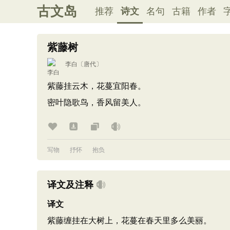
古文岛
推荐
诗文
名句
古籍
作者
紫藤树
李白
〔唐代〕
紫藤挂云木，花蔓宜阳春。
密叶隐歌鸟，香风留美人。
写物
抒怀
抱负
译文及注释
译文
紫藤缠挂在大树上，花蔓在春天里多么美丽。