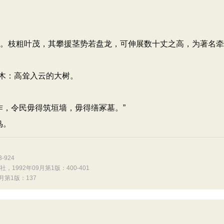
植物。枝粗叶茂，其攀援茎势若盘龙，可伸展数十丈之高，为著名
木：高耸入云的大树。
作，令民毋得筑垣墙，毋得缮冢墓。”
鸟。
924
992年09月第1版：400-401
第1版：137