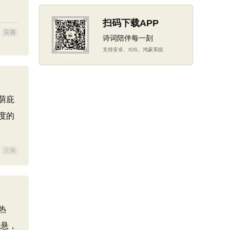
扫码下载APP
完善
诗词陪伴每一刻
支持安卓、IOS、鸿蒙系统
荫庇
度的
完善
热
穗悬，