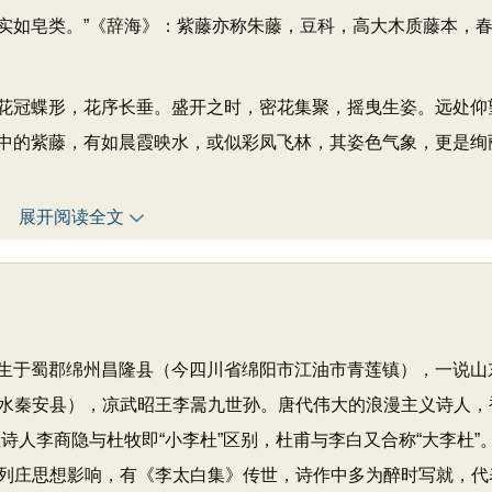
实如皂类。”《辞海》：紫藤亦称朱藤，豆科，高大木质藤本，
冠蝶形，花序长垂。盛开之时，密花集聚，摇曳生姿。远处仰
中的紫藤，有如晨霞映水，或似彩凤飞林，其姿色气象，更是绚
展开阅读全文
，出生于蜀郡绵州昌隆县（今四川省绵阳市江油市青莲镇），一说山
水秦安县），凉武昭王李暠九世孙。唐代伟大的浪漫主义诗人，
位诗人李商隐与杜牧即“小李杜”区别，杜甫与李白又合称“大李杜”
列庄思想影响，有《李太白集》传世，诗作中多为醉时写就，代