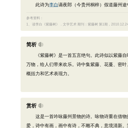
此诗为
李白
谪夜郎（今贵州桐梓）假道藤州途
参考资料：
1、
读李白《紫藤树》．文学艺术 期刊：紫藤树 第1期，2010.12.2
简析
《紫藤树》是一首五言绝句。此诗似以紫藤自喻
万物，给人们带来欢乐。诗中集紫藤、花蔓、密叶
概括力和艺术表现力。
赏析
这是一首吟咏藤州景物的诗。咏物诗重在借物抒
爱，诗中有画，画中有诗，不雕不典，意境清新。