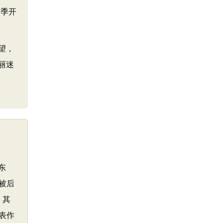
春季开
望，
丽迷
东
被后
。其
表作