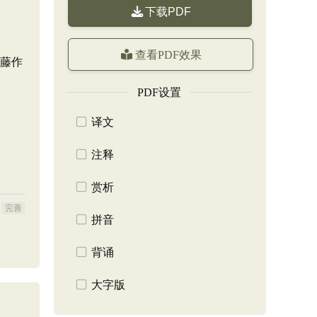
下载PDF
查看PDF效果
牵藤作
PDF设置
译文
注释
赏析
完善
拼音
背诵
大字版