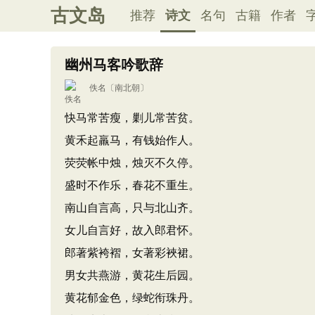
古文岛
推荐
诗文
名句
古籍
作者
幽州马客吟歌辞
佚名
〔南北朝〕
快马常苦瘦，剿儿常苦贫。
黄禾起羸马，有钱始作人。
荧荧帐中烛，烛灭不久停。
盛时不作乐，春花不重生。
南山自言高，只与北山齐。
女儿自言好，故入郎君怀。
郎著紫袴褶，女著彩裌裙。
男女共燕游，黄花生后园。
黄花郁金色，绿蛇衔珠丹。