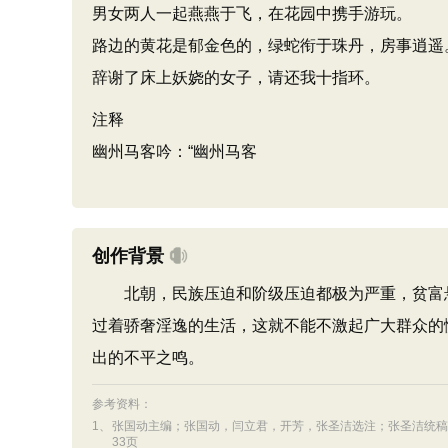
男女两人一起燕燕于飞，在花园中携手游玩。
路边的黄花是郁金色的，绿蛇衔于珠丹，房事逍遥
辞谢了床上妖娆的女子，请还我十指环。
注释
幽州马客吟：“幽州马客
创作背景
北朝，民族压迫和阶级压迫都极为严重，贫富悬
过着骄奢淫逸的生活，这就不能不激起广大群众的
出的不平之鸣。
参考资料：
1、
张国动主编；张国动，闫立君，开芳，张圣洁选注；张圣洁统稿,中国
33页