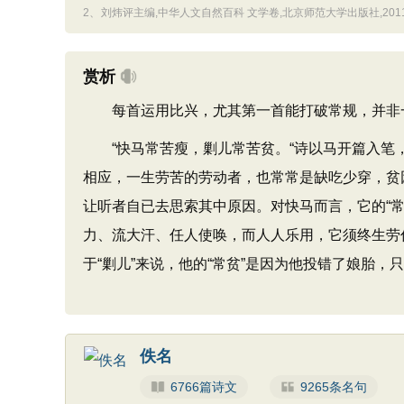
2、
刘炜评主编,中华人文自然百科 文学卷,北京师范大学出版社,2011.
赏析
每首运用比兴，尤其第一首能打破常规，并非一
“快马常苦瘦，剿儿常苦贫。“诗以马开篇入笔
相应，一生劳苦的劳动者，也常常是缺吃少穿，贫
让听者自已去思索其中原因。对快马而言，它的“
力、流大汗、任人使唤，而人人乐用，它须终生劳
于“剿儿”来说，他的“常贫”是因为他投错了娘胎，只能
佚名
6766篇诗文
9265条名句