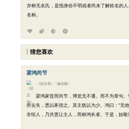
亦称无名氏，是指身份不明或者尚未了解姓名的人
名称。
猜您喜欢
梁鸿尚节
《后汉书》
〔南北朝〕
梁鸿家贫而尚节，博览无不通。而不为章句。学
所去失，悉以豕偿之。其主犹以为少。鸿曰：“无
非恒人，乃共责让主人，而称鸿长者。于是，始敬