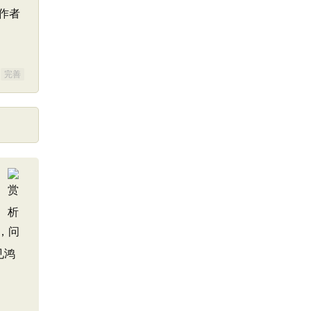
作者
完善
，问
见鸿