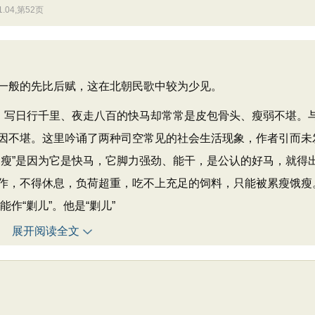
04,第52页
般的先比后赋，这在北朝民歌中较为少见。
，写日行千里、夜走八百的快马却常常是皮包骨头、瘦弱不堪。
因不堪。这里吟诵了两种司空常见的社会生活现象，作者引而未
常瘦”是因为它是快马，它脚力强劲、能干，是公认的好马，就得
作，不得休息，负荷超重，吃不上充足的饲料，只能被累瘦饿瘦
作“剿儿”。他是“剿儿”
展开阅读全文