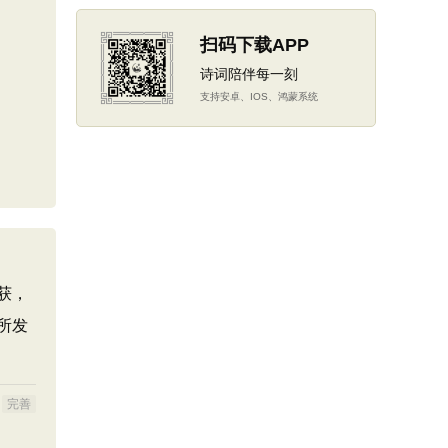
扫码下载APP
诗词陪伴每一刻
支持安卓、IOS、鸿蒙系统
获，
所发
完善