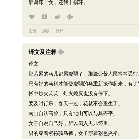
辞谢床上女，还我十指环。
生活
感慨
抒怀
译文及注释
译文
那劳累的马儿都累瘦弱了，那些劳苦人民常常受穷
只有好的马料才能使瘦弱的马重新振作起来，有了
帐中烛火荧荧，灯火熄灭也没有停下。
要及时行乐，春天一过，花就不会重生了。
南山自认高耸，只有北山可以与其齐平。
女子自说自己好，所以倒入男儿怀里。
男的穿着紫袴骑马裤，女子穿着彩色夹裙。