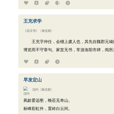
王充求学
《后汉书》
〔南北朝〕
王充字仲任，会稽上虞人也，其先自魏郡元城徙
博览而不守章句。家贫无书，常游洛阳市肆，阅所
早发定山
沈约
〔南北朝〕
夙龄爱远壑，晚莅见奇山。
标峰彩虹外，置岭白云间。