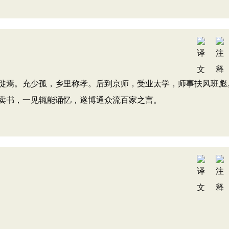
焉。充少孤，乡里称孝。后到京师，受业太学，师事扶风班彪
卖书，一见辄能诵忆，遂博通众流百家之言。