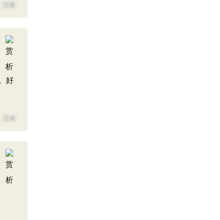
完善
。好
完善