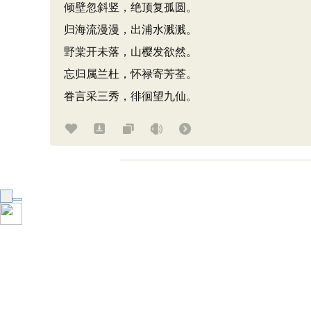
倾壁忽斜竖，绝顶复孤圆。
归海流漫漫，出浦水溅溅。
野棠开未落，山樱发欲然。
忘归属兰杜，怀禄寄芳荃。
眷言采三秀，徘徊望九仙。