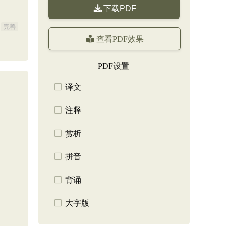
下载PDF
完善
查看PDF效果
PDF设置
译文
注释
赏析
拼音
背诵
大字版