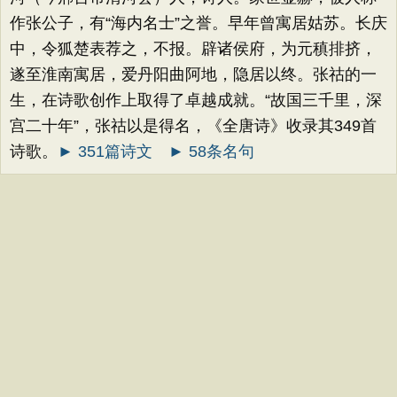
作张公子，有“海内名士”之誉。早年曾寓居姑苏。长庆
中，令狐楚表荐之，不报。辟诸侯府，为元稹排挤，
遂至淮南寓居，爱丹阳曲阿地，隐居以终。张祜的一
生，在诗歌创作上取得了卓越成就。“故国三千里，深
宫二十年”，张祜以是得名，《全唐诗》收录其349首
诗歌。
► 351篇诗文
► 58条名句