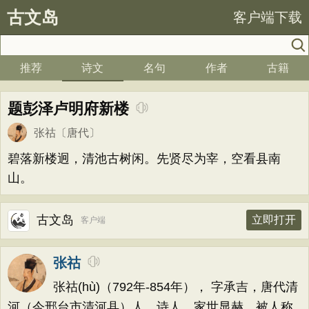
古文岛
客户端下载
推荐
诗文
名句
作者
古籍
题彭泽卢明府新楼
张祜
〔唐代〕
碧落新楼迥，清池古树闲。先贤尽为宰，空看县南
山。
古文岛
立即打开
客户端
张祜
张祜(hù)（792年-854年）， 字承吉，唐代清
河（今邢台市清河县）人，诗人。家世显赫，被人称