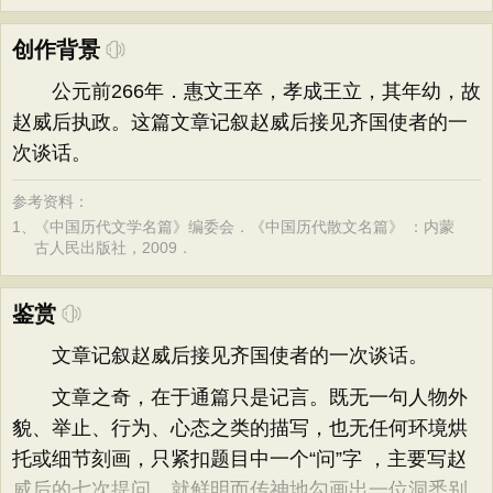
创作背景
公元前266年．惠文王卒，孝成王立，其年幼，故
赵威后执政。这篇文章记叙赵威后接见齐国使者的一
次谈话。
参考资料：
1、
《中国历代文学名篇》编委会．《中国历代散文名篇》 ：内蒙
古人民出版社，2009．
鉴赏
文章记叙赵威后接见齐国使者的一次谈话。
文章之奇，在于通篇只是记言。既无一句人物外
貌、举止、行为、心态之类的描写，也无任何环境烘
托或细节刻画，只紧扣题目中一个“问”字 ，主要写赵
威后的七次提问，就鲜明而传神地勾画出一位洞悉别