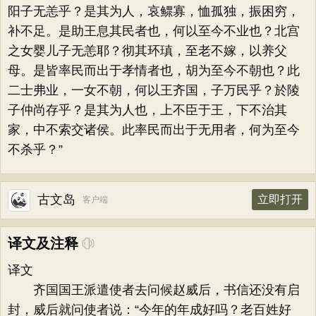
阳子无恙乎？是其为人，哀鳏寡，恤孤独，振困穷，
补不足。是助王息其民者也，何以至今不业也？北宫
之女婴儿子无恙耶？彻其环瑱，至老不嫁，以养父
母。是皆率民而出于孝情者也，胡为至今不朝也？此
二士弗业，一女不朝，何以王齐国，子万民乎？於陵
子仲尚存乎？是其为人也，上不臣于王，下不治其
家，中不索交诸侯。此率民而出于无用者，何为至今
不杀乎？”
古文岛
立即打开
客户端
译文及注释
译文
齐国国王派遣使者去问候赵威后，书信还没有启
封，威后就问使者说：“今年的年成好吗？老百姓好