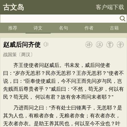
古文岛
客户端下载
推荐
诗文
名句
作者
古籍
赵威后问齐使
战国策
〔两汉〕
齐王使使者问赵威后。书未发，威后问使者
曰：“岁亦无恙邪？民亦无恙邪？王亦无恙邪？”使者不
说，曰：“臣奉使使威后，今不问王而先问岁与民，岂
先贱而后尊贵者乎？”威后曰：“不然，苟无岁，何以有
民？苟无民， 何以有君？故有舍本而问末者耶？”
乃进而问之曰：“齐有处士曰锺离子，无恙耶？是
其为人也，有粮者亦食，无粮者亦食；有衣者亦衣，
无衣者亦衣。是助王养其民也，何以至今不业也？叶