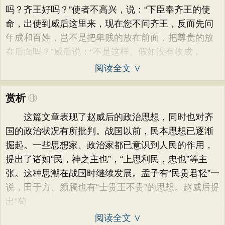
吗？齐王好吗？”使者不高兴，说：“下臣奉齐王的使
命，出使到威后这里来，现在您不问齐王，反而先问
年成和百姓，岂不是把卑贱的放在前面，把尊贵的放
在后面吗？”威后说：“不是这样。假如没有收成，
阅读全文 ∨
赏析
这篇文章表现了赵威后的政治思想，同时也对齐
国的政治状况有所批判。战国以前，民本思想已逐渐
掘起。一些思想家、政治家都已意识到人民的作用，
提出了诸如“民，神之主也”，“上思利民，忠也”等主
张。这种思潮在战国时继续发展。孟子有“民贵君轻”一
说，田于方、颜斶也有“士贵王不贵”的思想。赵威后提
出“苟
阅读全文 ∨