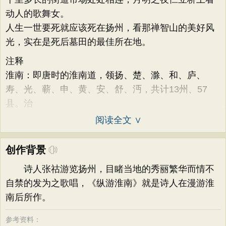
动人的歌舞女。
人生一世要死就应该死在扬州，看那禅智山的美好风
光，实在是死后墓田的最佳所在地。
注释
淮南：即唐时的淮南道，领扬、楚、滁、和、庐、
寿、光、蕲、申、黄、安、舒、沔，共计13州、57
县。治
阅读全文 ∨
创作背景
诗人张祜游览扬州，目睹当地的秀丽繁华而情不
自禁的发为之歌唱，《纵游淮南》就是诗人在漫游淮
南后所作。
参考资料：