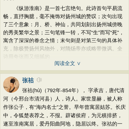
《纵游淮南》是一首七言绝句。此诗首句平易流
畅，直抒胸臆，毫不掩饰对扬州城的赞叹；次句出现
了三个意象：月、桥、神仙，共同划刻出扬州城傍晚
的秀美繁华之景；三句笔锋一转，不写“生”而写“死”，
寓含了深深的眷念之情；末句则是对第三句的具体补
充，除极赞扬州风物外，对隋炀帝亦或略带微讽。全
诗用夸张而又细腻的
阅读全文 ∨
张祜
张祜(hù)（792年-854年）， 字承吉，唐代清
河（今邢台市清河县）人，诗人。家世显赫，被人称
作张公子，有“海内名士”之誉。早年曾寓居姑苏。长庆
中，令狐楚表荐之，不报。辟诸侯府，为元稹排挤，
遂至淮南寓居，爱丹阳曲阿地，隐居以终。张祜的一