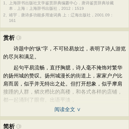
1、
上海辞书出版社文学鉴赏辞典编纂中心．唐诗鉴赏辞典珍藏
本．上海：上海辞书出版社，2012：1519
2、
靖宇．唐诗多功能多用途词典 上：辽海出版社，2001.09：
161
赏析
诗题中的“纵”字，不可轻易放过，表明了诗人游览
的尽兴和满足。
起句平易流畅，直抒胸臆，诗人毫不掩饰对繁华
的扬州城的赞叹。扬州城漫长的街道上，家家户户比
肩而居，似乎并无特出之处。但打开想象，似乎摩肩
接踵的人群，鳞次栉比的高楼，和各式各样的店铺，
都一起涌到了眼帘。出语平淡，
阅读全文 ∨
简析