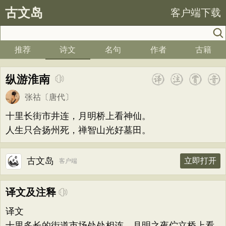
古文岛
客户端下载
推荐
诗文
名句
作者
古籍
纵游淮南
张祜
〔唐代〕
十里长街市井连，月明桥上看神仙。
人生只合扬州死，禅智山光好墓田。
古文岛
立即打开
客户端
译文及注释
译文
十里多长的街道市场处处相连，月明之夜伫立桥上看