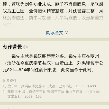
绩，颈联为刘备功业未成、嗣子不肖而叹息，尾联感
叹后主亡国。全诗措词精警凝炼，对仗警辟工整，风
格沉着超迈，前半写功德，后半写衰败，以形象垂戒
当世。
阅读全文 ∨
创作背景
蜀先主就是蜀汉昭烈帝刘备。蜀先主庙在夔州
（治所在今重庆奉节县东）白帝山上，刘禹锡曾于公
元821—824年间任夔州刺史，此诗当作于此时。
参考资料：
1、
梁守中．刘禹锡诗文选译．成都：巴蜀书社，1990：89-90
2、
蘅塘退士 等．唐诗三百首·宋词三百首·元曲三百首．北京：华
文出版社，2009：133