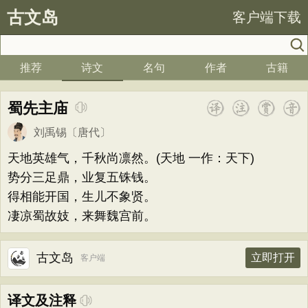
古文岛
客户端下载
推荐
诗文
名句
作者
古籍
蜀先主庙
刘禹锡
〔唐代〕
天地英雄气，千秋尚凛然。(天地 一作：天下)
势分三足鼎，业复五铢钱。
得相能开国，生儿不象贤。
凄凉蜀故妓，来舞魏宫前。
古文岛
立即打开
客户端
译文及注释