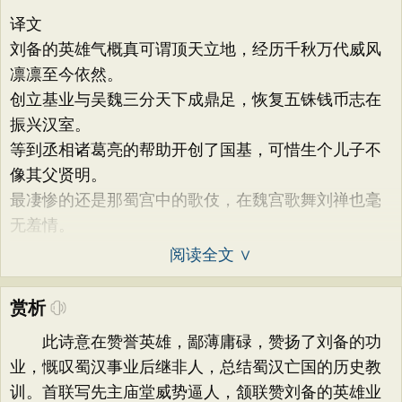
译文
刘备的英雄气概真可谓顶天立地，经历千秋万代威风
凛凛至今依然。
创立基业与吴魏三分天下成鼎足，恢复五铢钱币志在
振兴汉室。
等到丞相诸葛亮的帮助开创了国基，可惜生个儿子不
像其父贤明。
最凄惨的还是那蜀宫中的歌伎，在魏宫歌舞刘禅也毫
无羞情。
阅读全文 ∨
赏析
此诗意在赞誉英雄，鄙薄庸碌，赞扬了刘备的功
业，慨叹蜀汉事业后继非人，总结蜀汉亡国的历史教
训。首联写先主庙堂威势逼人，颔联赞刘备的英雄业