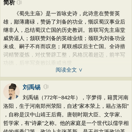
简析
《蜀先主庙》是一首咏史诗，此诗意在赞誉英
雄，鄙薄庸碌，赞扬了刘备的功业，慨叹蜀汉事业后
继非人，总结蜀汉亡国的历史教训。首联写先主庙堂
威势逼人；颔联赞刘备的英雄业绩；颈联为刘备功业
未成、嗣子不肖而叹息；尾联感叹后主亡国。全诗措
词精警凝炼，对仗警辟工整，风格沉着超迈，前半写
功德，后半写衰败以垂戒当世
阅读全文 ∨
刘禹锡
刘禹锡（772年~842年），字梦得，籍贯河南
洛阳，生于河南郑州荥阳，自述“家本荥上，籍占洛阳”
，自称是汉中山靖王后裔。唐朝时期大臣、文学家、
哲学家，有“诗豪”之称。他的家庭是一个世代以儒学相
传的书香门第。政治上主张革新，是王叔文派政治革