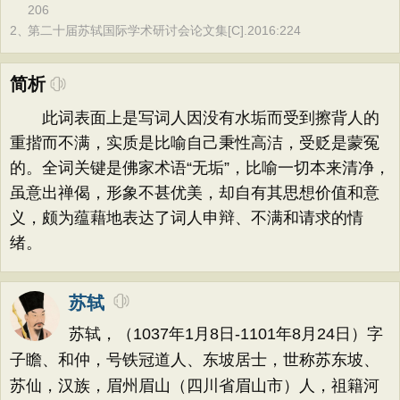
206
2、
第二十届苏轼国际学术研讨会论文集[C].2016:224
简析
此词表面上是写词人因没有水垢而受到擦背人的
重揩而不满，实质是比喻自己秉性高洁，受贬是蒙冤
的。全词关键是佛家术语“无垢”，比喻一切本来清净，
虽意出禅偈，形象不甚优美，却自有其思想价值和意
义，颇为蕴藉地表达了词人申辩、不满和请求的情
绪。
苏轼
苏轼，（1037年1月8日-1101年8月24日）字
子瞻、和仲，号铁冠道人、东坡居士，世称苏东坡、
苏仙，汉族，眉州眉山（四川省眉山市）人，祖籍河