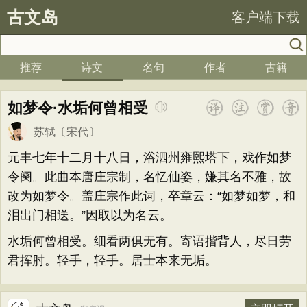
古文岛
客户端下载
推荐
诗文
名句
作者
古籍
如梦令·水垢何曾相受
苏轼
〔宋代〕
元丰七年十二月十八日，浴泗州雍熙塔下，戏作如梦
令阕。此曲本唐庄宗制，名忆仙姿，嫌其名不雅，故
改为如梦令。盖庄宗作此词，卒章云：“如梦如梦，和
泪出门相送。”因取以为名云。
水垢何曾相受。细看两俱无有。寄语揩背人，尽日劳
君挥肘。轻手，轻手。居士本来无垢。