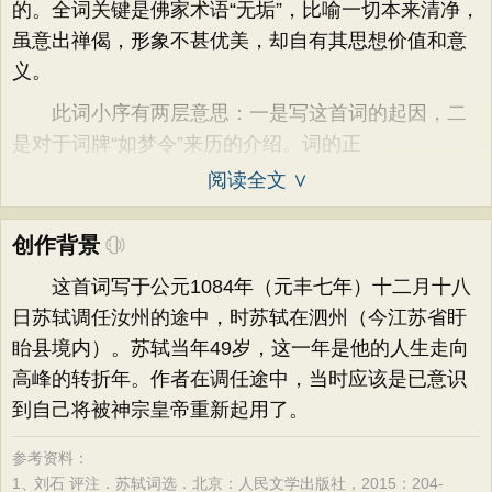
的。全词关键是佛家术语“无垢”，比喻一切本来清净，
虽意出禅偈，形象不甚优美，却自有其思想价值和意
义。
此词小序有两层意思：一是写这首词的起因，二
是对于词牌“如梦令”来历的介绍。词的正
阅读全文 ∨
创作背景
这首词写于公元1084年（元丰七年）十二月十八
日苏轼调任汝州的途中，时苏轼在泗州（今江苏省盱
眙县境内）。苏轼当年49岁，这一年是他的人生走向
高峰的转折年。作者在调任途中，当时应该是已意识
到自己将被神宗皇帝重新起用了。
参考资料：
1、
刘石 评注．苏轼词选．北京：人民文学出版社，2015：204-