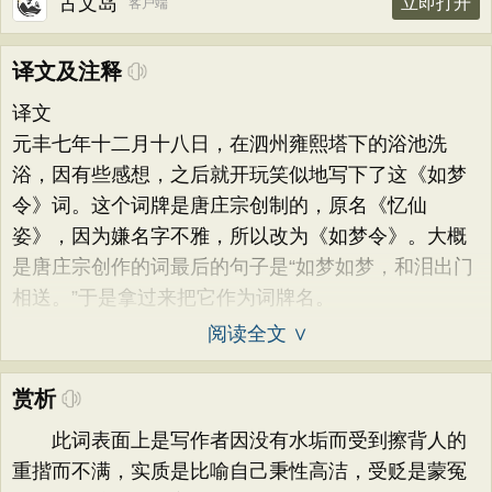
古文岛
立即打开
客户端
译文及注释
译文
元丰七年十二月十八日，在泗州雍熙塔下的浴池洗
浴，因有些感想，之后就开玩笑似地写下了这《如梦
令》词。这个词牌是唐庄宗创制的，原名《忆仙
姿》，因为嫌名字不雅，所以改为《如梦令》。大概
是唐庄宗创作的词最后的句子是“如梦如梦，和泪出门
相送。”于是拿过来把它作为词牌名。
阅读全文 ∨
赏析
此词表面上是写作者因没有水垢而受到擦背人的
重揩而不满，实质是比喻自己秉性高洁，受贬是蒙冤